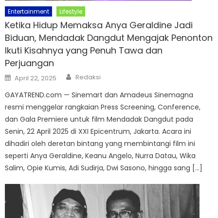
Entertainment
Lifestyle
Ketika Hidup Memaksa Anya Geraldine Jadi
Biduan, Mendadak Dangdut Mengajak Penonton
Ikuti Kisahnya yang Penuh Tawa dan
Perjuangan
Author
Posted
Redaksi
April 22, 2025
on
GAYATREND.com — Sinemart dan Amadeus Sinemagna
resmi menggelar rangkaian Press Screening, Conference,
dan Gala Premiere untuk film Mendadak Dangdut pada
Senin, 22 April 2025 di XXI Epicentrum, Jakarta. Acara ini
dihadiri oleh deretan bintang yang membintangi film ini
seperti Anya Geraldine, Keanu Angelo, Nurra Datau, Wika
Salim, Opie Kumis, Adi Sudirja, Dwi Sasono, hingga sang […]