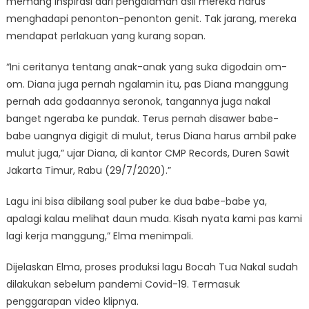
memang inspirasi dari pengalaman asli mereka harus
menghadapi penonton-penonton genit. Tak jarang, mereka
mendapat perlakuan yang kurang sopan.
“Ini ceritanya tentang anak-anak yang suka digodain om-
om. Diana juga pernah ngalamin itu, pas Diana manggung
pernah ada godaannya seronok, tangannya juga nakal
banget ngeraba ke pundak. Terus pernah disawer babe-
babe uangnya digigit di mulut, terus Diana harus ambil pake
mulut juga,” ujar Diana, di kantor CMP Records, Duren Sawit
Jakarta Timur, Rabu (29/7/2020).”
Lagu ini bisa dibilang soal puber ke dua babe-babe ya,
apalagi kalau melihat daun muda. Kisah nyata kami pas kami
lagi kerja manggung,” Elma menimpali.
Dijelaskan Elma, proses produksi lagu Bocah Tua Nakal sudah
dilakukan sebelum pandemi Covid-19. Termasuk
penggarapan video klipnya.