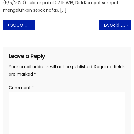
(5/5/2020) sekitar pukul 07.15 WIB, Didi Kempot sempat
mengeluhkan sesak nafas, […]
Post
SOGO Dukung Karya Desainer Lokal Dan Aksi Ramah Lingkungan
LA Gold Luncurkan Investasi Emas Secara Modern
navigation
Leave a Reply
Your email address will not be published.
Required fields
are marked
*
Comment
*