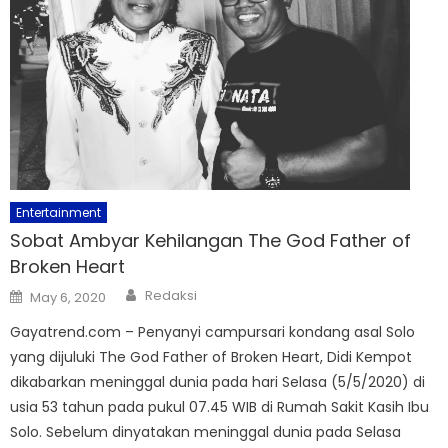
Entertainment
Sobat Ambyar Kehilangan The God Father of
Broken Heart
Author
Posted
Redaksi
May 6, 2020
on
Gayatrend.com – Penyanyi campursari kondang asal Solo
yang dijuluki The God Father of Broken Heart, Didi Kempot
dikabarkan meninggal dunia pada hari Selasa (5/5/2020) di
usia 53 tahun pada pukul 07.45 WIB di Rumah Sakit Kasih Ibu
Solo. Sebelum dinyatakan meninggal dunia pada Selasa