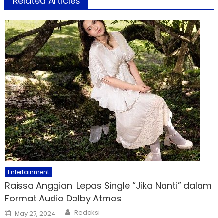
Related Articles
Entertainment
Raissa Anggiani Lepas Single “Jika Nanti” dalam
Format Audio Dolby Atmos
Author
Posted
Redaksi
May 27, 2024
on