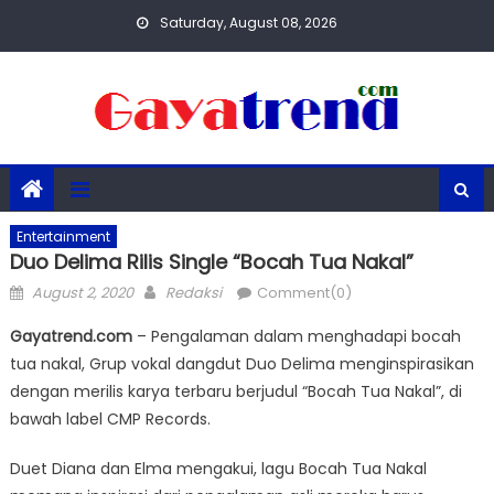
Skip
Saturday, August 08, 2026
to
content
Entertainment
Duo Delima Rilis Single “Bocah Tua Nakal”
Posted
Author
August 2, 2020
Redaksi
Comment(0)
on
Gayatrend.com
– Pengalaman dalam menghadapi bocah
tua nakal, Grup vokal dangdut Duo Delima menginspirasikan
dengan merilis karya terbaru berjudul “Bocah Tua Nakal”, di
bawah label CMP Records.
Duet Diana dan Elma mengakui, lagu Bocah Tua Nakal