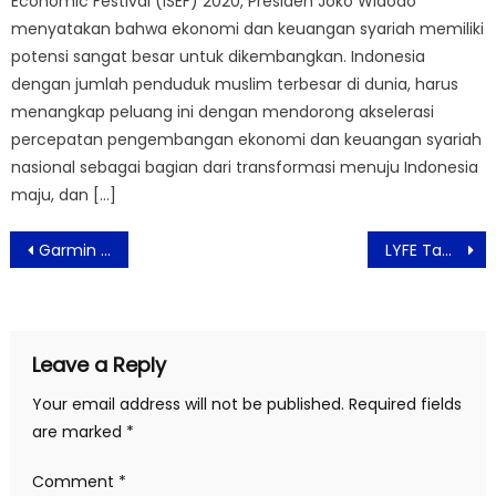
Economic Festival (ISEF) 2020, Presiden Joko Widodo
menyatakan bahwa ekonomi dan keuangan syariah memiliki
potensi sangat besar untuk dikembangkan. Indonesia
dengan jumlah penduduk muslim terbesar di dunia, harus
menangkap peluang ini dengan mendorong akselerasi
percepatan pengembangan ekonomi dan keuangan syariah
nasional sebagai bagian dari transformasi menuju Indonesia
maju, dan […]
Post
Garmin Sematkan Teknologi Pengisian Daya Tenaga Surya
LYFE Tampil Fantastis di Market Indodax
navigation
Leave a Reply
Your email address will not be published.
Required fields
are marked
*
Comment
*