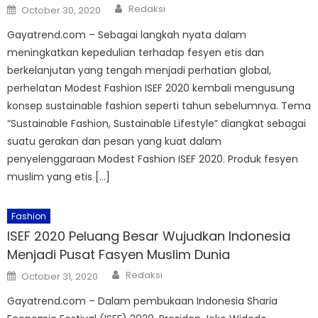
Author
Posted
Redaksi
October 30, 2020
on
Gayatrend.com – Sebagai langkah nyata dalam
meningkatkan kepedulian terhadap fesyen etis dan
berkelanjutan yang tengah menjadi perhatian global,
perhelatan Modest Fashion ISEF 2020 kembali mengusung
konsep sustainable fashion seperti tahun sebelumnya. Tema
“Sustainable Fashion, Sustainable Lifestyle” diangkat sebagai
suatu gerakan dan pesan yang kuat dalam
penyelenggaraan Modest Fashion ISEF 2020. Produk fesyen
muslim yang etis […]
Fashion
ISEF 2020 Peluang Besar Wujudkan Indonesia
Menjadi Pusat Fasyen Muslim Dunia
Author
Posted
Redaksi
October 31, 2020
on
Gayatrend.com – Dalam pembukaan Indonesia Sharia