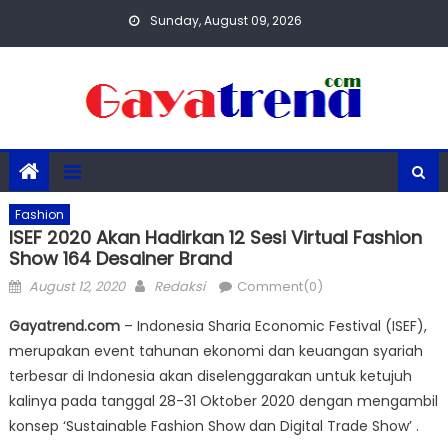
Skip
Sunday, August 09, 2026
to
content
Fashion
ISEF 2020 Akan Hadirkan 12 Sesi Virtual Fashion
Show 164 Desainer Brand
Posted
Author
August 12, 2020
Redaksi
Comment(0)
on
Gayatrend.com
– Indonesia Sharia Economic Festival (ISEF),
merupakan event tahunan ekonomi dan keuangan syariah
terbesar di Indonesia akan diselenggarakan untuk ketujuh
kalinya pada tanggal 28-31 Oktober 2020 dengan mengambil
konsep ‘Sustainable Fashion Show dan Digital Trade Show’ .