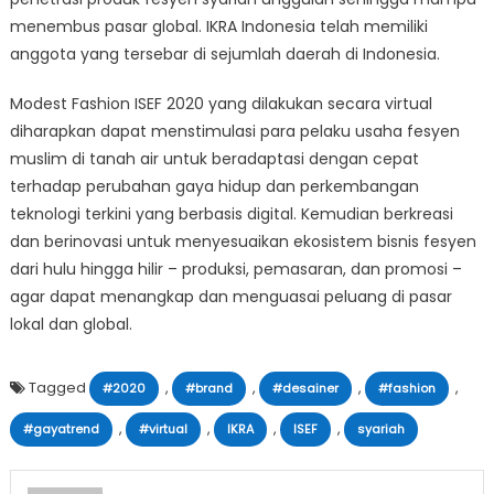
menembus pasar global. IKRA Indonesia telah memiliki
anggota yang tersebar di sejumlah daerah di Indonesia.
Modest Fashion ISEF 2020 yang dilakukan secara virtual
diharapkan dapat menstimulasi para pelaku usaha fesyen
muslim di tanah air untuk beradaptasi dengan cepat
terhadap perubahan gaya hidup dan perkembangan
teknologi terkini yang berbasis digital. Kemudian berkreasi
dan berinovasi untuk menyesuaikan ekosistem bisnis fesyen
dari hulu hingga hilir – produksi, pemasaran, dan promosi –
agar dapat menangkap dan menguasai peluang di pasar
lokal dan global.
Tagged
,
,
,
,
#2020
#brand
#desainer
#fashion
,
,
,
,
#gayatrend
#virtual
IKRA
ISEF
syariah