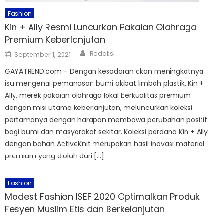
Fashion
Kin + Ally Resmi Luncurkan Pakaian Olahraga
Premium Keberlanjutan
Author
Posted
Redaksi
September 1, 2021
on
GAYATREND.com – Dengan kesadaran akan meningkatnya
isu mengenai pemanasan bumi akibat limbah plastik, Kin +
Ally, merek pakaian olahraga lokal berkualitas premium
dengan misi utama keberlanjutan, meluncurkan koleksi
pertamanya dengan harapan membawa perubahan positif
bagi bumi dan masyarakat sekitar. Koleksi perdana Kin + Ally
dengan bahan ActiveKnit merupakan hasil inovasi material
premium yang diolah dari […]
Fashion
Modest Fashion ISEF 2020 Optimalkan Produk
Fesyen Muslim Etis dan Berkelanjutan