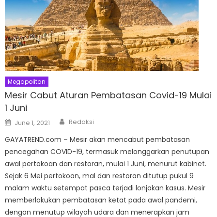
Megapolitan
Mesir Cabut Aturan Pembatasan Covid-19 Mulai
1 Juni
Author
Posted
Redaksi
June 1, 2021
on
GAYATREND.com – Mesir akan mencabut pembatasan
pencegahan COVID-19, termasuk melonggarkan penutupan
awal pertokoan dan restoran, mulai 1 Juni, menurut kabinet.
Sejak 6 Mei pertokoan, mal dan restoran ditutup pukul 9
malam waktu setempat pasca terjadi lonjakan kasus. Mesir
memberlakukan pembatasan ketat pada awal pandemi,
dengan menutup wilayah udara dan menerapkan jam