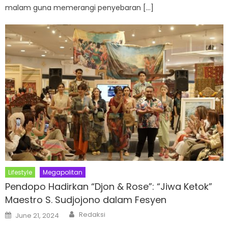
malam guna memerangi penyebaran […]
Lifestyle
Megapolitan
Pendopo Hadirkan “Djon & Rose”: “Jiwa Ketok”
Maestro S. Sudjojono dalam Fesyen
Author
Posted
Redaksi
June 21, 2024
on