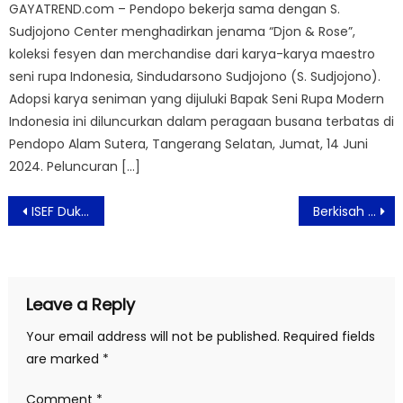
GAYATREND.com – Pendopo bekerja sama dengan S.
Sudjojono Center menghadirkan jenama “Djon & Rose”,
koleksi fesyen dan merchandise dari karya-karya maestro
seni rupa Indonesia, Sindudarsono Sudjojono (S. Sudjojono).
Adopsi karya seniman yang dijuluki Bapak Seni Rupa Modern
Indonesia ini diluncurkan dalam peragaan busana terbatas di
Pendopo Alam Sutera, Tangerang Selatan, Jumat, 14 Juni
2024. Peluncuran […]
Post
ISEF Dukung 10 Fashion Designer dan 4 Brand Aksesori IKRA Indonesia Tampil di Virtual Fashion Show Mercedes-Benz Fashion Week Russia
Berkisah Tentang Toxic Relationship, Film Story of Kale: When Someone’s in Love Capai 100.000 Penonton
navigation
Leave a Reply
Your email address will not be published.
Required fields
are marked
*
Comment
*