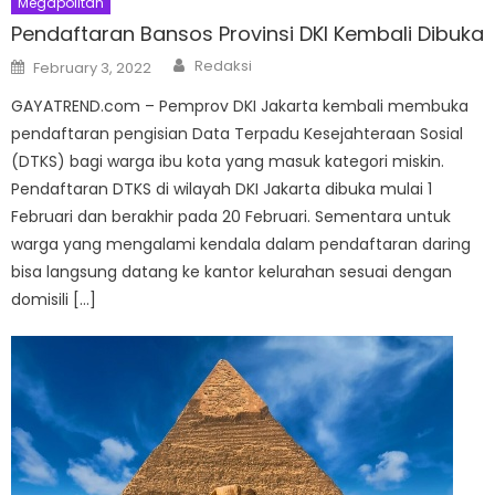
Megapolitan
Pendaftaran Bansos Provinsi DKI Kembali Dibuka
Author
Posted
Redaksi
February 3, 2022
on
GAYATREND.com – Pemprov DKI Jakarta kembali membuka
pendaftaran pengisian Data Terpadu Kesejahteraan Sosial
(DTKS) bagi warga ibu kota yang masuk kategori miskin.
Pendaftaran DTKS di wilayah DKI Jakarta dibuka mulai 1
Februari dan berakhir pada 20 Februari. Sementara untuk
warga yang mengalami kendala dalam pendaftaran daring
bisa langsung datang ke kantor kelurahan sesuai dengan
domisili […]