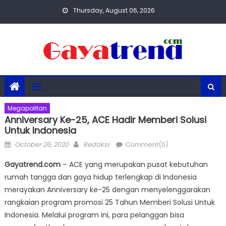
Skip
Thursday, August 06, 2026
to
content
Megapolitan
Anniversary Ke-25, ACE Hadir Memberi Solusi
Untuk Indonesia
Posted
Author
October 26, 2020
Redaksi
Comment(0)
on
Gayatrend.com
– ACE yang merupakan pusat kebutuhan
rumah tangga dan gaya hidup terlengkap di Indonesia
merayakan Anniversary ke-25 dengan menyelenggarakan
rangkaian program promosi 25 Tahun Memberi Solusi Untuk
Indonesia. Melalui program ini, para pelanggan bisa