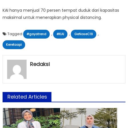
KAI hanya menjual 70 persen tempat duduk dari kapasitas
maksimal untuk menerapkan physical distancing.
Tagged
,
,
,
#gayatrend
#KAI
GeNoseC19
Keretaapi
Redaksi
Related Articles