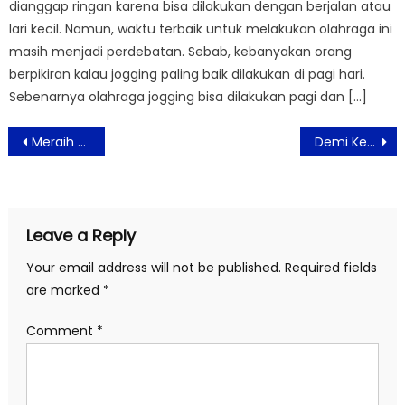
dianggap ringan karena bisa dilakukan dengan berjalan atau
lari kecil. Namun, waktu terbaik untuk melakukan olahraga ini
masih menjadi perdebatan. Sebab, kebanyakan orang
berpikiran kalau jogging paling baik dilakukan di pagi hari.
Sebenarnya olahraga jogging bisa dilakukan pagi dan […]
Post
Meraih keuntungan dari Potensi Jaringan Telekomunikasi Analog Switch Off
Demi Keamanan Bank Indonesia Akan Blokir Kartu ATM Berbasis Magnetic Stripe
navigation
Leave a Reply
Your email address will not be published.
Required fields
are marked
*
Comment
*