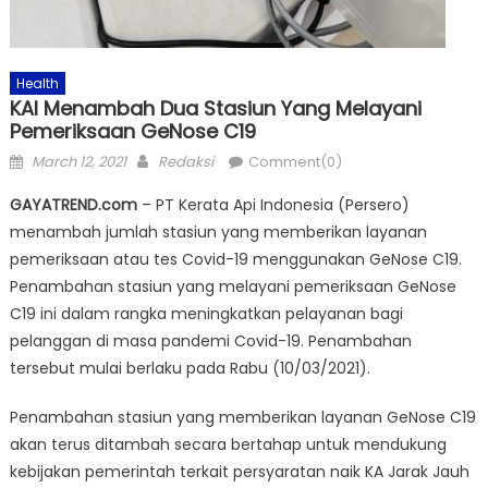
Health
KAI Menambah Dua Stasiun Yang Melayani
Pemeriksaan GeNose C19
Posted
Author
March 12, 2021
Redaksi
Comment(0)
on
GAYATREND.com
– PT Kerata Api Indonesia (Persero)
menambah jumlah stasiun yang memberikan layanan
pemeriksaan atau tes Covid-19 menggunakan GeNose C19.
Penambahan stasiun yang melayani pemeriksaan GeNose
C19 ini dalam rangka meningkatkan pelayanan bagi
pelanggan di masa pandemi Covid-19. Penambahan
tersebut mulai berlaku pada Rabu (10/03/2021).
Penambahan stasiun yang memberikan layanan GeNose C19
akan terus ditambah secara bertahap untuk mendukung
kebijakan pemerintah terkait persyaratan naik KA Jarak Jauh