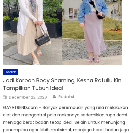
Health
Jadi Korban Body Shaming, Kesha Ratuliu Kini
Tampilkan Tubuh Ideal
Author
Posted
Redaksi
December 22, 2020
on
GAYATREND.com – Banyak perempuan yang rela melakukan
diet dan mengontrol pola makannya sedemikian rupa demi
menjaga berat badan tetap ideal. Selain untuk menunjang
penampilan agar lebih maksimal, menjaga berat badan juga