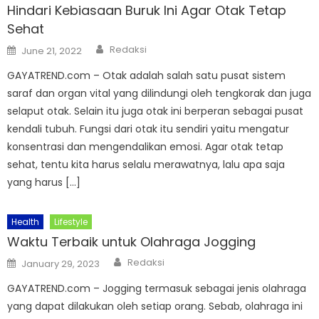
Hindari Kebiasaan Buruk Ini Agar Otak Tetap
Sehat
Author
Posted
Redaksi
June 21, 2022
on
GAYATREND.com – Otak adalah salah satu pusat sistem
saraf dan organ vital yang dilindungi oleh tengkorak dan juga
selaput otak. Selain itu juga otak ini berperan sebagai pusat
kendali tubuh. Fungsi dari otak itu sendiri yaitu mengatur
konsentrasi dan mengendalikan emosi. Agar otak tetap
sehat, tentu kita harus selalu merawatnya, lalu apa saja
yang harus […]
Health
Lifestyle
Waktu Terbaik untuk Olahraga Jogging
Author
Posted
Redaksi
January 29, 2023
on
GAYATREND.com – Jogging termasuk sebagai jenis olahraga
yang dapat dilakukan oleh setiap orang. Sebab, olahraga ini