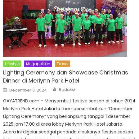
Lifestyle
Megapolitan
Travel
Lighting Ceremony dan Showcase Christmas
Dinner di Merlynn Park Hotel
Author
Posted
Redaksi
December 3, 2024
on
GAYATREND.com – Menyambut festive season di tahun 2024
Merlynn Park Hotel Jakarta mempersembahkan “December
Lighting Ceremony” yang berlangsung tanggal 1 desember
2025 jam 17.00 di area lobby Merlynn Park Hotel Jakarta.
Acara ini digelar sebagai penanda dibukanya festive season