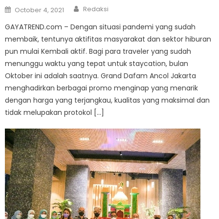
Author
Posted
Redaksi
October 4, 2021
on
GAYATREND.com – Dengan situasi pandemi yang sudah
membaik, tentunya aktifitas masyarakat dan sektor hiburan
pun mulai Kembali aktif. Bagi para traveler yang sudah
menunggu waktu yang tepat untuk staycation, bulan
Oktober ini adalah saatnya. Grand Dafam Ancol Jakarta
menghadirkan berbagai promo menginap yang menarik
dengan harga yang terjangkau, kualitas yang maksimal dan
tidak melupakan protokol […]