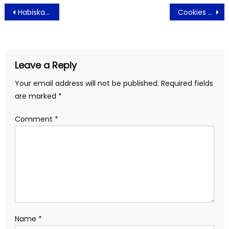
Post
Habiskan Waktu di Karantina Wanita ini Buat Gaun Dari Bahan Bekas
Cookies Endorphins Cemilan Kaum Millenial
navigation
Leave a Reply
Your email address will not be published.
Required fields
are marked
*
Comment
*
Name
*