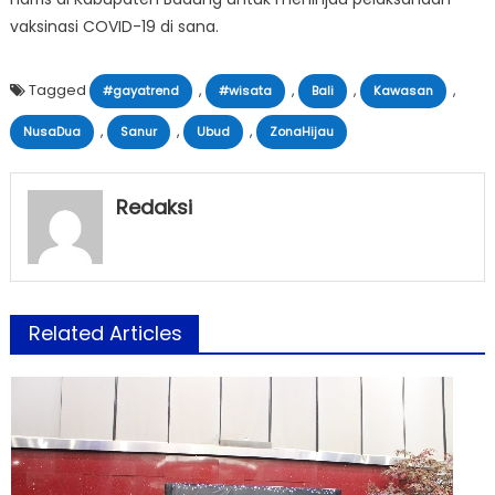
vaksinasi COVID-19 di sana.
Tagged
,
,
,
,
#gayatrend
#wisata
Bali
Kawasan
,
,
,
NusaDua
Sanur
Ubud
ZonaHijau
Redaksi
Related Articles