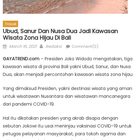
Travel
Ubud, Sanur Dan Nusa Dua Jadi Kawasan
Wisata Zona Hijau Di Bali
Posted
Author
March 16, 2021
Redaksi
Comment(0)
on
GAYATREND.com
– Presiden Joko Widodo mengatakan, tiga
kawasan wisata di provinsi Bali yakni Ubud, Sanur, dan Nusa
Dua, akan menjadi percontohan kawasan wisata zona hijau.
Yang dimaksud Presiden, yakni destinasi wisata yang aman
untuk wisatawan Nusantara dan wisatawan mancanegara
dari pandemi COVID-19.
Hal itu dikatakan presiden yang akrab disapa dengan
sebutan Jokowi itu usai meninjau vaksinasi COVID-19 untuk
petugas pelayanan masyarakat, para tokoh agama dan