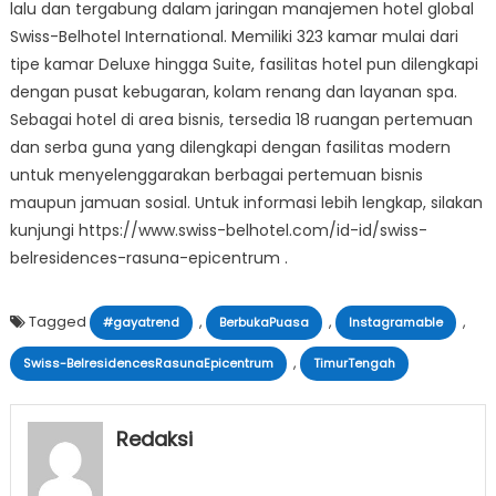
lalu dan tergabung dalam jaringan manajemen hotel global
Swiss-Belhotel International. Memiliki 323 kamar mulai dari
tipe kamar Deluxe hingga Suite, fasilitas hotel pun dilengkapi
dengan pusat kebugaran, kolam renang dan layanan spa.
Sebagai hotel di area bisnis, tersedia 18 ruangan pertemuan
dan serba guna yang dilengkapi dengan fasilitas modern
untuk menyelenggarakan berbagai pertemuan bisnis
maupun jamuan sosial. Untuk informasi lebih lengkap, silakan
kunjungi https://www.swiss-belhotel.com/id-id/swiss-
belresidences-rasuna-epicentrum .
Tagged
,
,
,
#gayatrend
BerbukaPuasa
Instagramable
,
Swiss-BelresidencesRasunaEpicentrum
TimurTengah
Redaksi