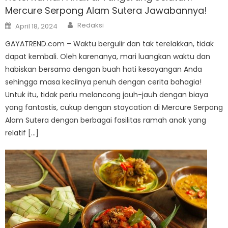
Mercure Serpong Alam Sutera Jawabannya!
Author
Posted
Redaksi
April 18, 2024
on
GAYATREND.com – Waktu bergulir dan tak terelakkan, tidak
dapat kembali. Oleh karenanya, mari luangkan waktu dan
habiskan bersama dengan buah hati kesayangan Anda
sehingga masa kecilnya penuh dengan cerita bahagia!
Untuk itu, tidak perlu melancong jauh-jauh dengan biaya
yang fantastis, cukup dengan staycation di Mercure Serpong
Alam Sutera dengan berbagai fasilitas ramah anak yang
relatif […]