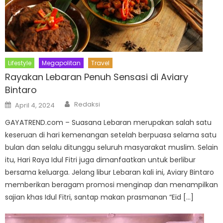
Lifestyle
Megapolitan
Travel
Rayakan Lebaran Penuh Sensasi di Aviary
Bintaro
Author
Posted
Redaksi
April 4, 2024
on
GAYATREND.com – Suasana Lebaran merupakan salah satu
keseruan di hari kemenangan setelah berpuasa selama satu
bulan dan selalu ditunggu seluruh masyarakat muslim. Selain
itu, Hari Raya Idul Fitri juga dimanfaatkan untuk berlibur
bersama keluarga. Jelang libur Lebaran kali ini, Aviary Bintaro
memberikan beragam promosi menginap dan menampilkan
sajian khas Idul Fitri, santap makan prasmanan “Eid […]