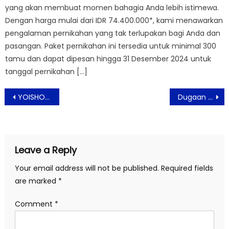
yang akan membuat momen bahagia Anda lebih istimewa.
Dengan harga mulai dari IDR 74.400.000*, kami menawarkan
pengalaman pernikahan yang tak terlupakan bagi Anda dan
pasangan. Paket pernikahan ini tersedia untuk minimal 300
tamu dan dapat dipesan hingga 31 Desember 2024 untuk
tanggal pernikahan […]
Post
YOISHO Resto Tawarkan Berbuka Puasa Dengan Suasana Asri Instagramable
Dugaan Penjualan Bayi Dengan Modus Membantu Persalinan Menjadi Perhatian Serius Kornas TRC PPA
navigation
Leave a Reply
Your email address will not be published.
Required fields
are marked
*
Comment
*