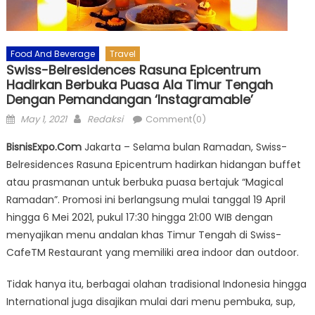
Food And Beverage
Travel
Swiss-Belresidences Rasuna Epicentrum
Hadirkan Berbuka Puasa Ala Timur Tengah
Dengan Pemandangan ‘Instagramable’
Posted
Author
May 1, 2021
Redaksi
Comment(0)
on
BisnisExpo.Com
Jakarta – Selama bulan Ramadan, Swiss-
Belresidences Rasuna Epicentrum hadirkan hidangan buffet
atau prasmanan untuk berbuka puasa bertajuk “Magical
Ramadan”. Promosi ini berlangsung mulai tanggal 19 April
hingga 6 Mei 2021, pukul 17:30 hingga 21:00 WIB dengan
menyajikan menu andalan khas Timur Tengah di Swiss-
CafeTM Restaurant yang memiliki area indoor dan outdoor.
Tidak hanya itu, berbagai olahan tradisional Indonesia hingga
International juga disajikan mulai dari menu pembuka, sup,