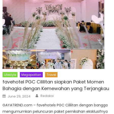
Lifestyle
Megapolitan
Travel
favehotel PGC Cililitan siapkan Paket Momen
Bahagia dengan Kemewahan yang Terjangkau
Author
Posted
Redaksi
June 29, 2024
on
GAYATREND.com – favehotels PGC Cililitan dengan bangga
mengumumkan peluncuran paket pernikahan eksklusifnya