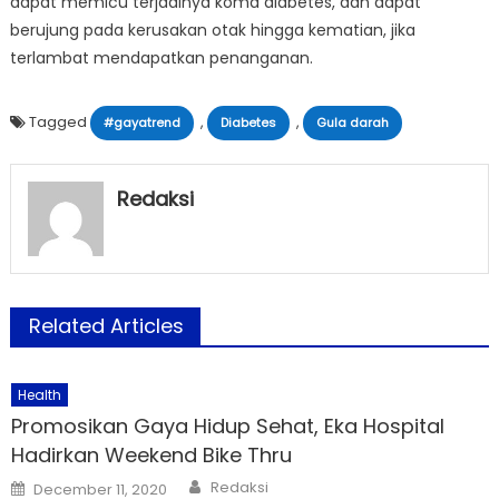
dapat memicu terjadinya koma diabetes, dan dapat
berujung pada kerusakan otak hingga kematian, jika
terlambat mendapatkan penanganan.
Tagged
,
,
#gayatrend
Diabetes
Gula darah
Redaksi
Related Articles
Health
Promosikan Gaya Hidup Sehat, Eka Hospital
Hadirkan Weekend Bike Thru
Author
Posted
Redaksi
December 11, 2020
on