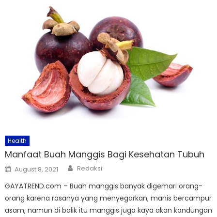
Health
Manfaat Buah Manggis Bagi Kesehatan Tubuh
Author
Posted
Redaksi
August 8, 2021
on
GAYATREND.com – Buah manggis banyak digemari orang-
orang karena rasanya yang menyegarkan, manis bercampur
asam, namun di balik itu manggis juga kaya akan kandungan