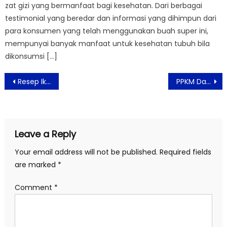
zat gizi yang bermanfaat bagi kesehatan. Dari berbagai
testimonial yang beredar dan informasi yang dihimpun dari
para konsumen yang telah menggunakan buah super ini,
mempunyai banyak manfaat untuk kesehatan tubuh bila
dikonsumsi […]
Post
Resep Ikan Bumbu Kuning Kemangi
PPKM Darurat, Kota Bandung Rubah Jadwal Penutupan Jalan
navigation
Leave a Reply
Your email address will not be published.
Required fields
are marked
*
Comment
*