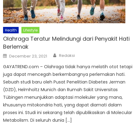
Health
Lifestyle
Olahraga Teratur Melindungi dari Penyakit Hati
Berlemak
Author
Posted
Redaksi
December 23, 2021
on
GAYATREND.com – Olahraga tidak hanya melatih otot tetapi
juga dapat mencegah berkembangnya perlemakan hati.
Sebuah studi baru oleh Pusat Penelitian Diabetes Jerman
(DZD), Helmholtz Munich dan Rumah Sakit Universitas
Tübingen menunjukkan adaptasi molekuler yang mana,
khususnya mitokondria hati, yang dapat diamati dalam
proses ini. Studi ini sekarang telah dipublikasikan di Molecular
Metabolism. Di seluruh dunia […]