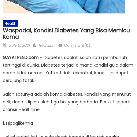
Health
Waspadai, Kondisi Diabetes Yang Bisa Memicu
Koma
Posted
Author
July 6, 2021
Redaksi
Comment(0)
on
GAYATREND.com
– Diabetes adalah salah satu pembunuh
tertinggi di dunia. Diabetes terjadi dimana kondisi gula dalam
darah tidak normal. Ketika tidak terkontrol, kondisi ini dapat
berujung fatal.
Salah satunya adalah koma diabetes, kondisi yang menurut
ahli, dapat dipicu oleh tiga hal yang berbeda. Berikut seperti
dilansir Healthline:
1. Hipoglikemia
Hal ini terjadi ketika gula darah berada di bawah angka