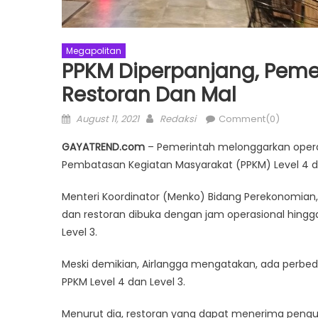
Megapolitan
PPKM Diperpanjang, Peme
Restoran Dan Mal
Posted
Author
August 11, 2021
Redaksi
Comment(0)
on
GAYATREND.com
– Pemerintah melonggarkan opera
Pembatasan Kegiatan Masyarakat (PPKM) Level 4 da
Menteri Koordinator (Menko) Bidang Perekonomian
dan restoran dibuka dengan jam operasional hingg
Level 3.
Meski demikian, Airlangga mengatakan, ada perbeda
PPKM Level 4 dan Level 3.
Menurut dia, restoran yang dapat menerima peng