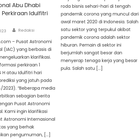
ional Abu Dhabi
roda bisnis sehari-hari di tengah
i Perkiraan Idulfitri
pandemik corona yang muncul dari
awal maret 2020 di Indonesia. Salah
Author
satu sektor yang terpukul akibat
Redaksi
2023
pandemik corona adalah sektor
com – Pusat Astronomi
hiburan. Pemain di sektor ini
al (IAC) yang berbasis di
berjumlah sangat besar dan
engeluarkan klarifikasi.
menyerap tenaga kerja yang besar
informasi perkiraan 1
pula. Salah satu […]
H atau Idulfitri hari
rediksi yang jatuh pada
4/2023). “Beberapa media
bitkan sebagian berita
dengan Pusat Astronomi
l. Kami ingin klarifikasi
 Astronomi Internasional
tas yang berhak
kan pengumuman, […]