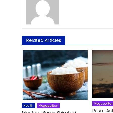
Related Articles
Megapolita
Health
Megapolitan
Pusat As
Manfaat Beras Shirataki