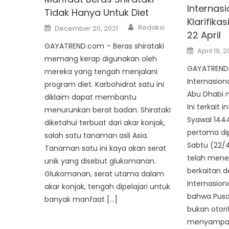
Internas
Tidak Hanya Untuk Diet
Klarifikas
Author
Posted
Redaksi
December 20, 2021
on
22 April
GAYATREND.com – Beras shirataki
Posted
April 19, 
on
memang kerap digunakan oleh
GAYATREND.
mereka yang tengah menjalani
Internasion
program diet. Karbohidrat satu ini
Abu Dhabi m
diklaim dapat membantu
Ini terkait 
menurunkan berat badan. Shirataki
Syawal 1444 
diketahui terbuat dari akar konjak,
pertama dip
salah satu tanaman asli Asia.
Sabtu (22/
Tanaman satu ini kaya akan serat
telah mener
unik yang disebut glukomanan.
berkaitan 
Glukomanan, serat utama dalam
Internasiona
akar konjak, tengah dipelajari untuk
bahwa Pusat
banyak manfaat […]
bukan otori
menyampai