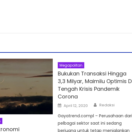
Megapolitan
Bukukan Transaksi Hingga
3,3 Milyar, Maimilu Optimis D
Tengah Krisis Pandemik
Corona
Author
Posted
Redaksi
April 12, 2020
on
Gayatrend.compl – Perusahaan dar
n
pelbagai sektor saat ini sedang
tronomi
berjuang untuk tetap menjalankan