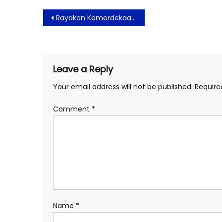
Post
Rayakan Kemerdekaan, THE 1O1 Bogor Suryakancana Dihiasi Lampu Merah Putih Berbentuk Hati
navigation
Leave a Reply
Your email address will not be published.
Require
Comment
*
Name
*