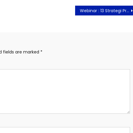
Webinar : 13 Strategi Praktis di Era Pandemi & Post Pandemi
d fields are marked
*