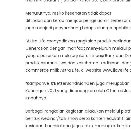
Menurutnya, resiko kesehatan tidak dapat
dihindari dan kerap menjadi pengeluaran terbesar 
juga menjadi penyambung hidup keluarga apabila p
“Astra Life menyediakan rangkaian produk perlind
Generation dengan manfaat menyeluruh melalui prod
yang dipasarkan melalui jalur distribusi Bank dan D
produk asuransi jiwa dan kesehatan tradisional de
commerce milik Astra Life, di website www.ilovelife
“Kampanye #BetterSandwichGen juga merupakan ben
Keuangan 2021 yang dicanangkan oleh Otoritas Ja
imbuhnya.
Berbagai rangkaian kegiatan dilakukan melalui plat
bentuk webinar/talk show serta konten edukatif l
kesiapan finansial dan juga untuk meningkatkan li