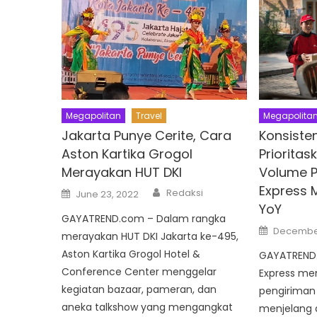
Megapolitan
Travel
Megapolita
Jakarta Punye Cerite, Cara
Konsiste
Aston Kartika Grogol
Prioritas
Merayakan HUT DKI
Volume P
Express 
Author
Posted
Redaksi
June 23, 2022
on
YoY
GAYATREND.com – Dalam rangka
Posted
December
merayakan HUT DKI Jakarta ke-495,
on
Aston Kartika Grogol Hotel &
GAYATREND.
Conference Center menggelar
Express men
kegiatan bazaar, pameran, dan
pengiriman
aneka talkshow yang mengangkat
menjelang a