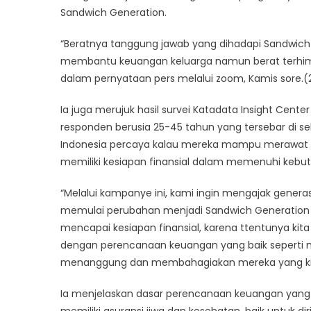
Sandwich Generation.
“Beratnya tanggung jawab yang dihadapi Sandwich 
membantu keuangan keluarga namun berat terhimp
dalam pernyataan pers melalui zoom, Kamis sore.(2
Ia juga merujuk hasil survei Katadata Insight Cente
responden berusia 25-45 tahun yang tersebar di s
Indonesia percaya kalau mereka mampu merawat 
memiliki kesiapan finansial dalam memenuhi kebu
“Melalui kampanye ini, kami ingin mengajak gener
memulai perubahan menjadi Sandwich Generation 
mencapai kesiapan finansial, karena ttentunya ki
dengan perencanaan keuangan yang baik seperti m
menanggung dan membahagiakan mereka yang kita 
Ia menjelaskan dasar perencanaan keuangan yang b
memiliki asuransi jiwa dan kesehatan, baik untuk di