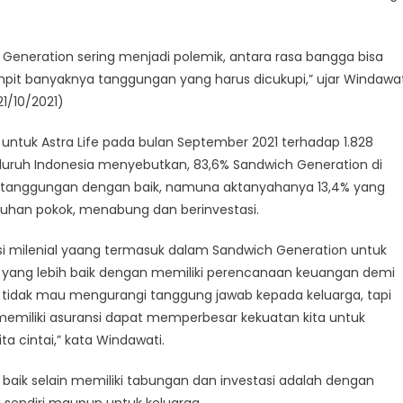
Generation sering menjadi polemik, antara rasa bangga bisa
it banyaknya tanggungan yang harus dicukupi,” ujar Windawat
1/10/2021)
r untuk Astra Life pada bulan September 2021 terhadap 1.828
eluruh Indonesia menyebutkan, 83,6% Sandwich Generation di
tanggungan dengan baik, namuna aktanyahanya 13,4% yang
tuhan pokok, menabung dan berinvestasi.
asi milenial yaang termasuk dalam Sandwich Generation untuk
yang lebih baik dengan memiliki perencanaan keuangan demi
ta tidak mau mengurangi tanggung jawab kepada keluarga, tapi
emiliki asuransi dapat memperbesar kekuatan kita untuk
cintai,” kata Windawati.
aik selain memiliki tabungan dan investasi adalah dengan
ri sendiri maupun untuk keluarga.