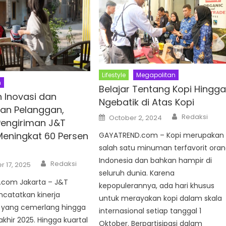
Lifestyle
Megapolitan
n
Belajar Tentang Kopi Hingg
n Inovasi dan
Ngebatik di Atas Kopi
kan Pelanggan,
Author
Posted
Redaksi
October 2, 2024
engiriman J&T
on
Meningkat 60 Persen
GAYATREND.com – Kopi merupakan
salah satu minuman terfavorit ora
Indonesia dan bahkan hampir di
Author
Redaksi
 17, 2025
seluruh dunia. Karena
com Jakarta – J&T
kepopulerannya, ada hari khusus
catatkan kinerja
untuk merayakan kopi dalam skala
 yang cemerlang hingga
internasional setiap tanggal 1
khir 2025. Hingga kuartal
Oktober. Berpartisipasi dalam