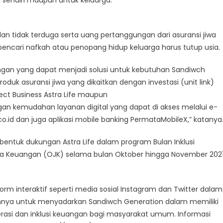
dan tidak terduga serta uang pertanggungan dari asuransi jiwa
encari nafkah atau penopang hidup keluarga harus tutup usia.
ungan yang dapat menjadi solusi untuk kebutuhan Sandiwch
uk asuransi jiwa yang dikaitkan dengan investasi (unit link)
irect Business Astra Life maupun
ngan kemudahan layanan digital yang dapat di akses melalui e-
.co.id dan juga aplikasi mobile banking PermataMobileX,” katanya
tuk dukungan Astra Life dalam program Bulan Inklusi
sa Keuangan (OJK) selama bulan Oktober hingga November 2021
form interaktif seperti media sosial Instagram dan Twitter dalam
ainnya untuk menyadarkan Sandiwch Generation dalam memiliki
terasi dan inklusi keuangan bagi masyarakat umum. Informasi