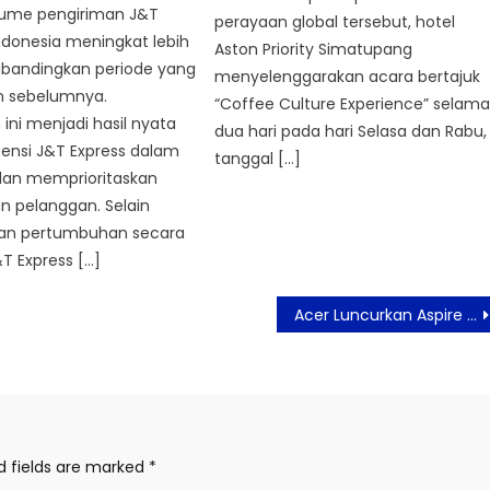
olume pengiriman J&T
perayaan global tersebut, hotel
Indonesia meningkat lebih
Aston Priority Simatupang
ibandingkan periode yang
menyelenggarakan acara bertajuk
 sebelumnya.
“Coffee Culture Experience” selam
ini menjadi hasil nyata
dua hari pada hari Selasa dan Rabu,
tensi J&T Express dalam
tanggal […]
 dan memprioritaskan
n pelanggan. Selain
an pertumbuhan secara
T Express […]
Acer Luncurkan Aspire Vero dari Plastik Daur Ulang
d fields are marked
*