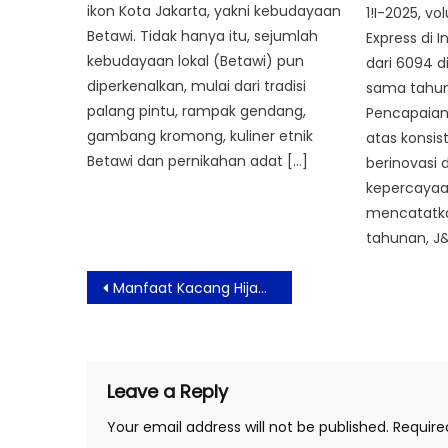
ikon Kota Jakarta, yakni kebudayaan
1!I-2025, v
Betawi. Tidak hanya itu, sejumlah
Express di 
kebudayaan lokal (Betawi) pun
dari 6094 d
diperkenalkan, mulai dari tradisi
sama tahun
palang pintu, rampak gendang,
Pencapaian 
gambang kromong, kuliner etnik
atas konsis
Betawi dan pernikahan adat […]
berinovasi
kepercayaa
mencatatk
tahunan, J&
Post
Manfaat Kacang Hijau Bagi Tubuh
navigation
Leave a Reply
Your email address will not be published.
Require