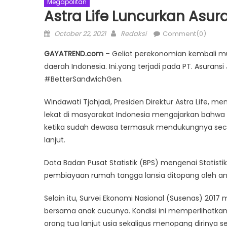
Megapolitan
Astra Life Luncurkan Asu
Posted
Author
October 22, 2021
Redaksi
Comment(0)
on
GAYATREND.com
– Geliat perekonomian kembali m
daerah Indonesia. Ini.yang terjadi pada PT. Asur
#BetterSandwichGen.
Windawati Tjahjadi, Presiden Direktur Astra Life, me
lekat di masyarakat Indonesia mengajarkan bahwa 
ketika sudah dewasa termasuk mendukungnya secar
lanjut.
Data Badan Pusat Statistik (BPS) mengenai Statis
pembiayaan rumah tangga lansia ditopang oleh an
Selain itu, Survei Ekonomi Nasional (Susenas) 2017 
bersama anak cucunya. Kondisi ini memperlihatka
orang tua lanjut usia sekaligus menopang dirinya s