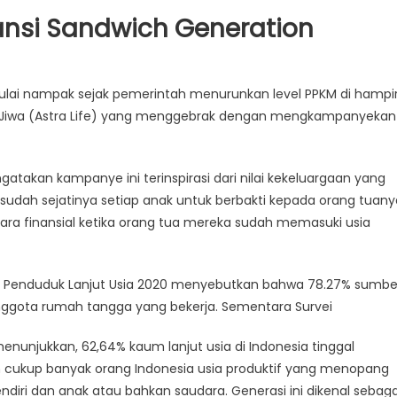
ransi Sandwich Generation
ulai nampak sejak pemerintah menurunkan level PPKM di hampi
ansi Jiwa (Astra Life) yang menggebrak dengan mengkampanyekan
ngatakan kampanye ini terinspirasi dari nilai kekeluargaan yang
sudah sejatinya setiap anak untuk berbakti kepada orang tuany
a finansial ketika orang tua mereka sudah memasuki usia
tik Penduduk Lanjut Usia 2020 menyebutkan bahwa 78.27% sumbe
ggota rumah tangga yang bekerja. Sementara Survei
menunjukkan, 62,64% kaum lanjut usia di Indonesia tinggal
n cukup banyak orang Indonesia usia produktif yang menopang
endiri dan anak atau bahkan saudara. Generasi ini dikenal sebaga