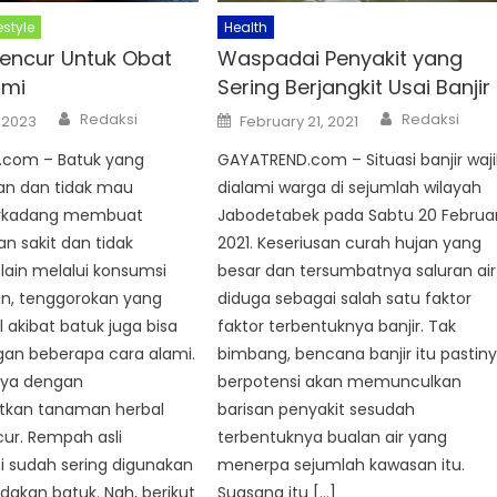
estyle
Health
Kencur Untuk Obat
Waspadai Penyakit yang
ami
Sering Berjangkit Usai Banjir
Author
Author
Posted
Redaksi
Redaksi
 2023
February 21, 2021
on
com – Batuk yang
GAYATREND.com – Situasi banjir waj
tan dan tidak mau
dialami warga di sejumlah wilayah
erkadang membuat
Jabodetabek pada Sabtu 20 Februar
n sakit dan tidak
2021. Keseriusan curah hujan yang
lain melalui konsumsi
besar dan tersumbatnya saluran air
n, tenggorokan yang
diduga sebagai salah satu faktor
l akibat batuk juga bisa
faktor terbentuknya banjir. Tak
gan beberapa cara alami.
bimbang, bencana banjir itu pastin
nya dengan
berpotensi akan memunculkan
kan tanaman herbal
barisan penyakit sesudah
cur. Rempah asli
terbentuknya bualan air yang
ni sudah sering digunakan
menerpa sejumlah kawasan itu.
akan batuk. Nah, berikut
Suasana itu […]