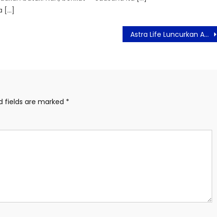
a […]
Astra Life Luncurkan Asuransi Sandwich Generation
d fields are marked
*