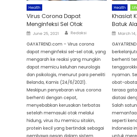
Health
Health
Lif
Virus Corona Dapat
Khasiat 
Menginfeksi Sel Otak
Batuk Al
Author
Posted
Posted
Redaksi
June 25, 2021
March 14,
on
on
GAYATREND.com – Virus corona
GAYATREND.
dapat menginfeksi sel-sel otak, yang
berkelanju
mengarah ke reaksi yang mungkin
berhenti t
dapat memicu keluhan neurologis
tenggorokka
dan psikologis, menurut para peneliti
nyaman. Se
Belanda, Kamis (24/6/2021).
obat-obata
Meskipun penyebaran virus corona
terasa gata
berhenti dengan cepat,
diatasi den
menyebabkan kerusakan terbatas
Salah satu
setelah memasuki otak melalui
memanfaat
hidung, virus itu memicu sitokin,
seperti ken
protein kecil yang bertindak sebagai
Indonesia i
pembawa pesan dalam sistem
untuk mered