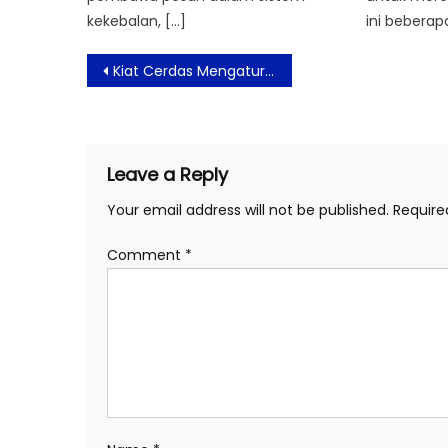
kekebalan, […]
ini beberap
Post
Kiat Cerdas Mengatur Rumah Tangga bagi Pasangan Baru
navigation
Leave a Reply
Your email address will not be published.
Require
Comment
*