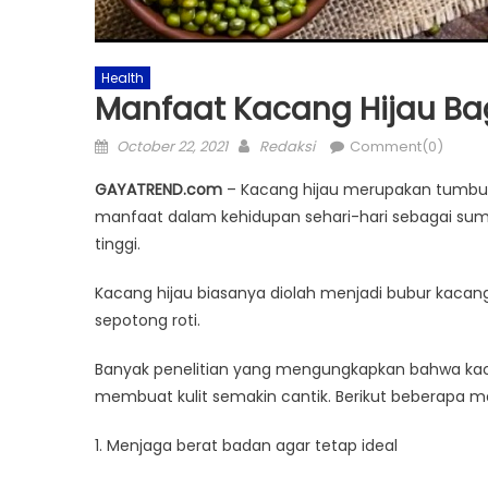
Health
Manfaat Kacang Hijau Ba
Posted
Author
October 22, 2021
Redaksi
Comment(0)
on
GAYATREND.com
– Kacang hijau merupakan tumbuh
manfaat dalam kehidupan sehari-hari sebagai sum
tinggi.
Kacang hijau biasanya diolah menjadi bubur kacang
sepotong roti.
Banyak penelitian yang mengungkapkan bahwa kaca
membuat kulit semakin cantik. Berikut beberapa m
1. Menjaga berat badan agar tetap ideal