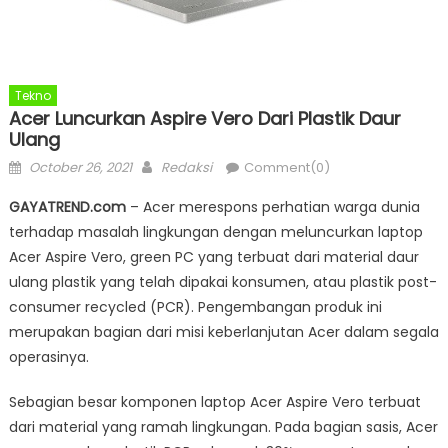
Tekno
Acer Luncurkan Aspire Vero Dari Plastik Daur
Ulang
Posted
Author
October 26, 2021
Redaksi
Comment(0)
on
GAYATREND.com
– Acer merespons perhatian warga dunia
terhadap masalah lingkungan dengan meluncurkan laptop
Acer Aspire Vero, green PC yang terbuat dari material daur
ulang plastik yang telah dipakai konsumen, atau plastik post-
consumer recycled (PCR). Pengembangan produk ini
merupakan bagian dari misi keberlanjutan Acer dalam segala
operasinya.
Sebagian besar komponen laptop Acer Aspire Vero terbuat
dari material yang ramah lingkungan. Pada bagian sasis, Acer