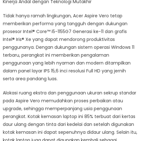
Kinerja Andal dengan Teknologi Mutakhir
Tidak hanya ramah lingkungan, Acer Aspire Vero tetap
memberikan performa yang tangguh dengan dukungan
prosesor Intel®️ Core™️ i5-1155G7 Generasi ke-11 dan grafis
Intel®️ Iris®️ Xe yang dapat mendorong produktivitas
penggunanya. Dengan dukungan sistem operasi Windows 11
terbaru, perangkat ini memberikan pengalaman
penggunaan yang lebih nyaman dan modern ditampilkan
dalam panel layar IPS 15,6 inci resolusi Full HD yang jernih
serta area pandang luas.
Alokasi ruang ekstra dan penggunaan ukuran sekrup standar
pada Aspire Vero memudahkan proses perbaikan atau
upgrade, sehingga memperpanjang usia penggunaan
perangkat. Kotak kemasan laptop ini 85% terbuat dari kertas
daur ulang dengan tinta dari kedelai dan setelah digunakan
kotak kemasan ini dapat sepenuhnya didaur ulang. Selain itu,
kotak laptop juga dapat digunakan kembali sebagai