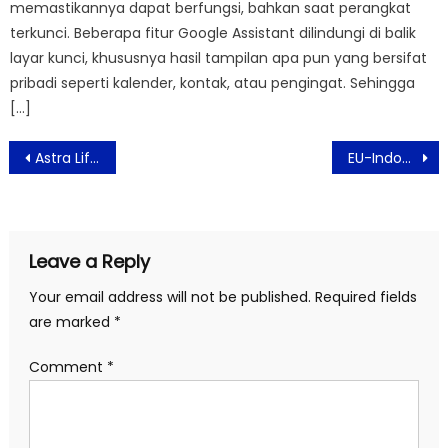
memastikannya dapat berfungsi, bahkan saat perangkat
terkunci. Beberapa fitur Google Assistant dilindungi di balik
layar kunci, khususnya hasil tampilan apa pun yang bersifat
pribadi seperti kalender, kontak, atau pengingat. Sehingga
[…]
Post
Astra Life Luncurkan Asuransi Sandwich Generation
EU-Indonesia CEPA Roadshow – Kalimantan Timur Bahas Potensi Perdagangan Dan Investasi
navigation
Leave a Reply
Your email address will not be published.
Required fields
are marked
*
Comment
*