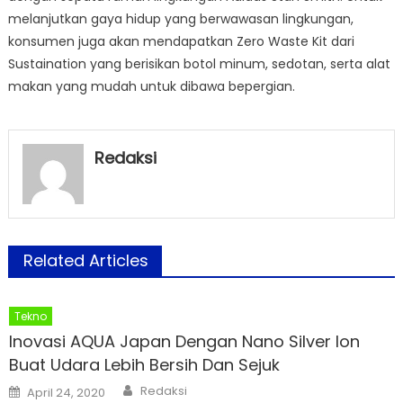
melanjutkan gaya hidup yang berwawasan lingkungan,
konsumen juga akan mendapatkan Zero Waste Kit dari
Sustaination yang berisikan botol minum, sedotan, serta alat
makan yang mudah untuk dibawa bepergian.
Redaksi
Related Articles
Tekno
Inovasi AQUA Japan Dengan Nano Silver Ion
Buat Udara Lebih Bersih Dan Sejuk
Author
Posted
Redaksi
April 24, 2020
on