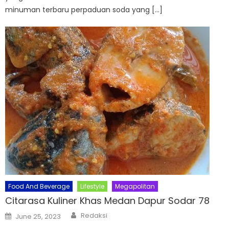
minuman terbaru perpaduan soda yang […]
Food And Beverage
Lifestyle
Megapolitan
Citarasa Kuliner Khas Medan Dapur Sodar 78
Author
Posted
Redaksi
June 25, 2023
on