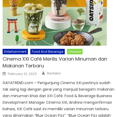
Entertainment
Food And Beverage
Lifestyle
Cinema XXI Café Merilis Varian Minuman dan
Makanan Terbaru
Author
Posted
Redaksi
February 12, 2023
on
GAYATREND.com – Pengunjung Cinema XXI pastinya sudah
tak asing lagi dengan gerai yang menjual beragam makanan
dan minuman khas dari XXI Café. Food & Beverage Business
Development Manager Cinema XXI, Andrew mengonfirmasi
bahwa, XXI Café saat ini memiliki varian minuman terbaru
yang dinamakan “Blue Ocean Fizz”. “Blue Ocean Fizz adalah