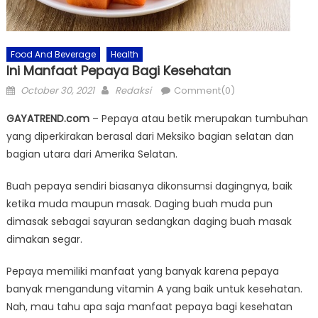
Food And Beverage
Health
Ini Manfaat Pepaya Bagi Kesehatan
Posted
Author
October 30, 2021
Redaksi
Comment(0)
on
GAYATREND.com
– Pepaya atau betik merupakan tumbuhan
yang diperkirakan berasal dari Meksiko bagian selatan dan
bagian utara dari Amerika Selatan.
Buah pepaya sendiri biasanya dikonsumsi dagingnya, baik
ketika muda maupun masak. Daging buah muda pun
dimasak sebagai sayuran sedangkan daging buah masak
dimakan segar.
Pepaya memiliki manfaat yang banyak karena pepaya
banyak mengandung vitamin A yang baik untuk kesehatan.
Nah, mau tahu apa saja manfaat pepaya bagi kesehatan