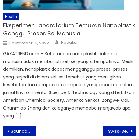
Health
Eksperimen Laboratorium Temukan Nanoplastik
Ganggu Proses Sel Manusia
Author
Posted
Redaksi
September 16, 2022
on
GAYATREND.com – Keberadaan nanoplastik dalam sel
manusia tidak membunuh sel-sel yang ditempatinya. Meski
demikian, nanoplastik dapat mengganggu proses-proses
yang terjadi di dalam sel-sel tersebut yang merugikan
kesehatan. Ini merupakan kesimpulan yang diungkap dalam
jurnal Environmental Science & Technology yang diterbitkan
American Chemical Society, Amerika Serikat. Zongwei Cai,
Chunmiao Zheng dan koleganya mencoba menjawab apa
yang […]
Post
Soundcore Kenalkan Liberty 3 Lewat Sosmed
Swiss-Belresidences Kalibata, Jakarta Antusiasme Sambut November