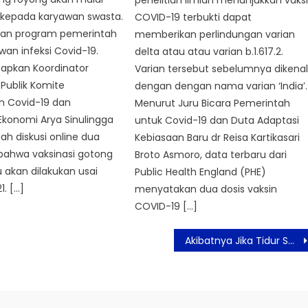
penelitian ilmiah menunjukkan vaks
 kepada karyawan swasta.
COVID-19 terbukti dapat
kan program pemerintah
memberikan perlindungan varian
an infeksi Covid-19.
delta atau atau varian b.1.617.2.
capkan Koordinator
Varian tersebut sebelumnya dikena
Publik Komite
dengan dengan nama varian ‘India’.
 Covid-19 dan
Menurut Juru Bicara Pemerintah
Ekonomi Arya Sinulingga
untuk Covid-19 dan Duta Adaptasi
h diskusi online dua
Kebiasaan Baru dr Reisa Kartikasari
 bahwa vaksinasi gotong
Broto Asmoro, data terbaru dari
 akan dilakukan usai
Public Health England (PHE)
1. […]
menyatakan dua dosis vaksin
COVID-19 […]
Akibatnya Jika Tidur Setelah Menangis