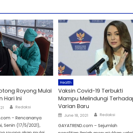
Health
otong Royong Mulai
Vaksin Covid-19 Terbukti
 Hari Ini
Mampu Melindungi Terhada
Varian Baru
Author
Redaksi
021
Author
Posted
Redaksi
June 18, 2021
.com – Rencananya
on
ni, Senin (17/5/2021),
GAYATREND.com – Sejumlah
ong royong akan mulai