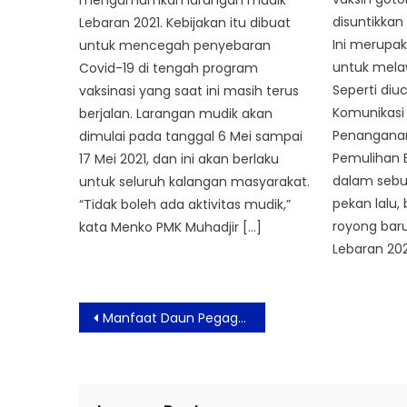
mengumumkan larangan mudik
disuntikkan
Lebaran 2021. Kebijakan itu dibuat
Ini merupa
untuk mencegah penyebaran
untuk melaw
Covid-19 di tengah program
Seperti diu
vaksinasi yang saat ini masih terus
Komunikasi 
berjalan. Larangan mudik akan
Penanganan
dimulai pada tanggal 6 Mei sampai
Pemulihan 
17 Mei 2021, dan ini akan berlaku
dalam sebua
untuk seluruh kalangan masyarakat.
pekan lalu,
“Tidak boleh ada aktivitas mudik,”
royong baru
kata Menko PMK Muhadjir […]
Lebaran 202
Post
Manfaat Daun Pegagan untuk Kesehatan
navigation