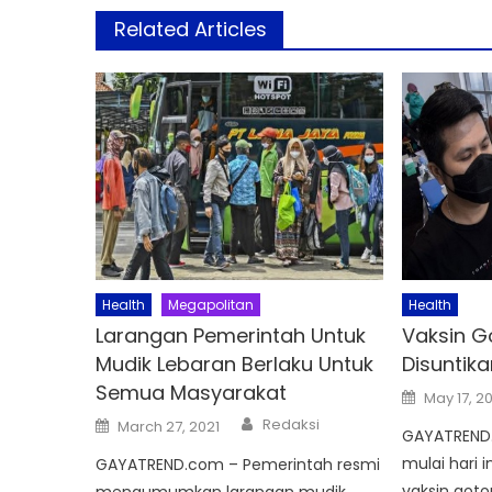
Related Articles
Health
Megapolitan
Health
Larangan Pemerintah Untuk
Vaksin G
Mudik Lebaran Berlaku Untuk
Disuntikan
Semua Masyarakat
Posted
May 17, 2
on
Author
Posted
Redaksi
March 27, 2021
on
GAYATREND
mulai hari i
GAYATREND.com – Pemerintah resmi
vaksin got