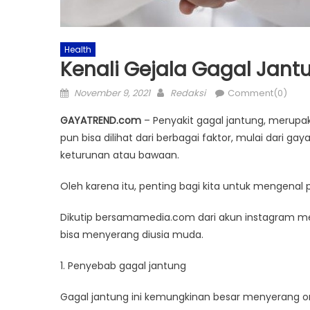
Health
Kenali Gejala Gagal Jantu
Posted
Author
November 9, 2021
Redaksi
Comment(0)
on
GAYATREND.com
– Penyakit gagal jantung, merupa
pun bisa dilihat dari berbagai faktor, mulai dari g
keturunan atau bawaan.
Oleh karena itu, penting bagi kita untuk mengenal
Dikutip bersamamedia.com dari akun instagram me
bisa menyerang diusia muda.
1. Penyebab gagal jantung
Gagal jantung ini kemungkinan besar menyerang or