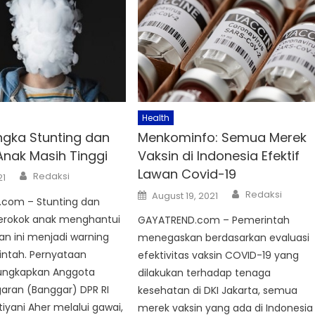
Health
ngka Stunting dan
Menkominfo: Semua Merek
Anak Masih Tinggi
Vaksin di Indonesia Efektif
Lawan Covid-19
Author
Redaksi
21
Author
Posted
Redaksi
August 19, 2021
com – Stunting dan
on
perokok anak menghantui
GAYATREND.com – Pemerintah
Dan ini menjadi warning
menegaskan berdasarkan evaluasi
intah. Pernyataan
efektivitas vaksin COVID-19 yang
iungkapkan Anggota
dilakukan terhadap tenaga
aran (Banggar) DPR RI
kesehatan di DKI Jakarta, semua
tiyani Aher melalui gawai,
merek vaksin yang ada di Indonesia