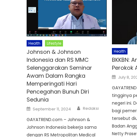
Health
Lifestyle
Johnson & Johnson
Health
Indonesia dan RS MMC
BKKBN: A
Selenggarakan Seminar
Perokok 
Awam Dalam Rangka
Posted
July 8, 20
on
Memperingati Hari
GAYATREND.
Pencegahan Bunuh Diri
tingginya 
Sedunia
negeri ini. 
Author
Posted
Redaksi
September 11, 2024
bagi pemer
on
tersebut d
GAYATREND.com – Johnson &
Badan Angg
Johnson Indonesia bekerja sama
Netty Prase
dengan RS Metropolitan Medical