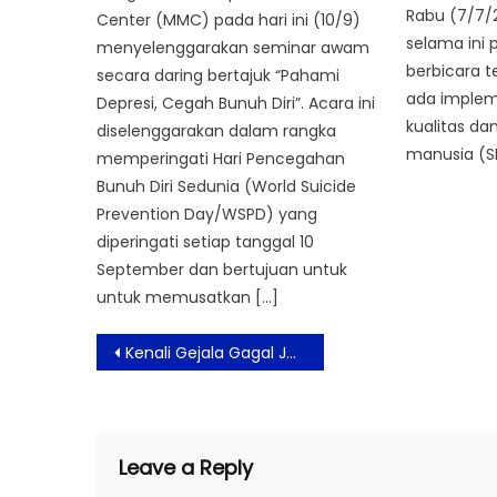
Rabu (7/7/2
Center (MMC) pada hari ini (10/9)
selama ini
menyelenggarakan seminar awam
berbicara t
secara daring bertajuk “Pahami
ada implem
Depresi, Cegah Bunuh Diri”. Acara ini
kualitas da
diselenggarakan dalam rangka
manusia (S
memperingati Hari Pencegahan
Bunuh Diri Sedunia (World Suicide
Prevention Day/WSPD) yang
diperingati setiap tanggal 10
September dan bertujuan untuk
untuk memusatkan […]
Post
Kenali Gejala Gagal Jantung Sejak Dini
navigation
Leave a Reply