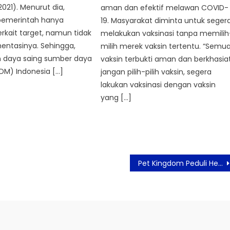
021). Menurut dia,
aman dan efektif melawan COVID-
 pemerintah hanya
19. Masyarakat diminta untuk seger
erkait target, namun tidak
melakukan vaksinasi tanpa memilih
entasinya. Sehingga,
milih merek vaksin tertentu. “Semu
n daya saing sumber daya
vaksin terbukti aman dan berkhasiat
DM) Indonesia […]
jangan pilih-pilih vaksin, segera
lakukan vaksinasi dengan vaksin
yang […]
Pet Kingdom Peduli Hewan Peliharaan, Kembali Hadirkan ‘Care For Paw’ di Empat Kota