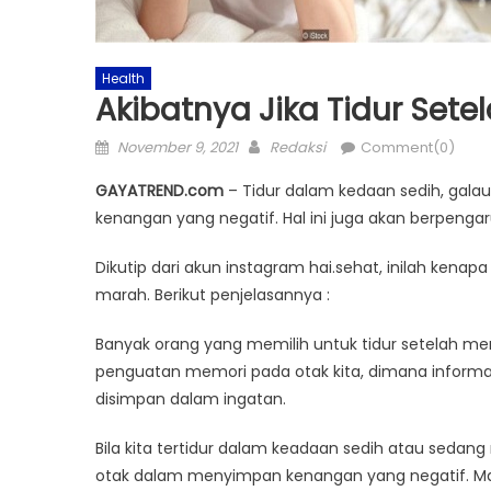
Health
Akibatnya Jika Tidur Set
Posted
Author
November 9, 2021
Redaksi
Comment(0)
on
GAYATREND.com
– Tidur dalam kedaan sedih, ga
kenangan yang negatif. Hal ini juga akan berpeng
Dikutip dari akun instagram hai.sehat, inilah kena
marah. Berikut penjelasannya :
Banyak orang yang memilih untuk tidur setelah menan
penguatan memori pada otak kita, dimana informas
disimpan dalam ingatan.
Bila kita tertidur dalam keadaan sedih atau sedan
otak dalam menyimpan kenangan yang negatif. Mak