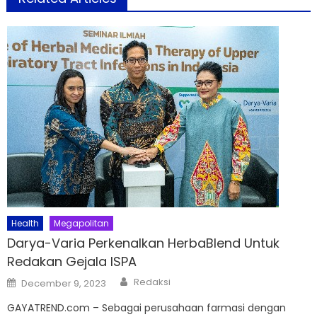
Health
Megapolitan
Darya-Varia Perkenalkan HerbaBlend Untuk
Redakan Gejala ISPA
Author
Posted
Redaksi
December 9, 2023
on
GAYATREND.com – Sebagai perusahaan farmasi dengan