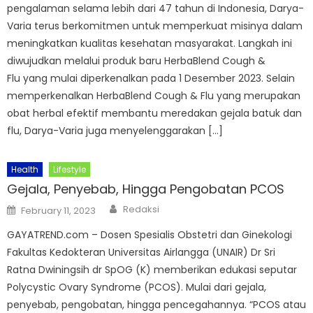
pengalaman selama lebih dari 47 tahun di Indonesia, Darya-
Varia terus berkomitmen untuk memperkuat misinya dalam
meningkatkan kualitas kesehatan masyarakat. Langkah ini
diwujudkan melalui produk baru HerbaBlend Cough &
Flu yang mulai diperkenalkan pada 1 Desember 2023. Selain
memperkenalkan HerbaBlend Cough & Flu yang merupakan
obat herbal efektif membantu meredakan gejala batuk dan
flu, Darya-Varia juga menyelenggarakan […]
Health
Lifestyle
Gejala, Penyebab, Hingga Pengobatan PCOS
Author
Posted
Redaksi
February 11, 2023
on
GAYATREND.com – Dosen Spesialis Obstetri dan Ginekologi
Fakultas Kedokteran Universitas Airlangga (UNAIR) Dr Sri
Ratna Dwiningsih dr SpOG (K) memberikan edukasi seputar
Polycystic Ovary Syndrome (PCOS). Mulai dari gejala,
penyebab, pengobatan, hingga pencegahannya. “PCOS atau