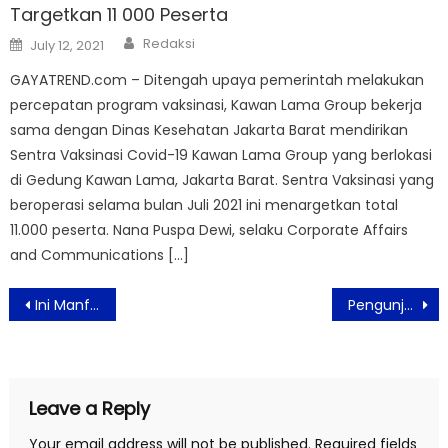
Targetkan 11 000 Peserta
Author
Posted
Redaksi
July 12, 2021
on
GAYATREND.com – Ditengah upaya pemerintah melakukan
percepatan program vaksinasi, Kawan Lama Group bekerja
sama dengan Dinas Kesehatan Jakarta Barat mendirikan
Sentra Vaksinasi Covid-19 Kawan Lama Group yang berlokasi
di Gedung Kawan Lama, Jakarta Barat. Sentra Vaksinasi yang
beroperasi selama bulan Juli 2021 ini menargetkan total
11.000 peserta. Nana Puspa Dewi, selaku Corporate Affairs
and Communications […]
Post
Ini Manfaat Olahraga Squat Bagi Kesehatan Tubuh
Pengunjung TMII Masih Didominasi Wisatawan Asal Jabodetabek
navigation
Leave a Reply
Your email address will not be published.
Required fields