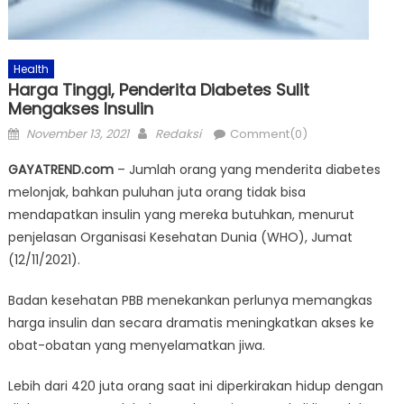
Health
Harga Tinggi, Penderita Diabetes Sulit
Mengakses Insulin
Posted
Author
November 13, 2021
Redaksi
Comment(0)
on
GAYATREND.com
– Jumlah orang yang menderita diabetes
melonjak, bahkan puluhan juta orang tidak bisa
mendapatkan insulin yang mereka butuhkan, menurut
penjelasan Organisasi Kesehatan Dunia (WHO), Jumat
(12/11/2021).
Badan kesehatan PBB menekankan perlunya memangkas
harga insulin dan secara dramatis meningkatkan akses ke
obat-obatan yang menyelamatkan jiwa.
Lebih dari 420 juta orang saat ini diperkirakan hidup dengan