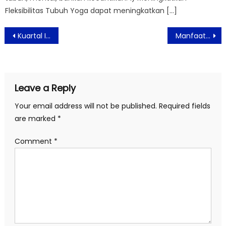
Fleksibilitas Tubuh Yoga dapat meningkatkan […]
Post
Kuartal III 2021, Pertumbuhan Premi Astra Life Meningkat 58 Persen
Manfaat Makan Bawang Putih Hitam
navigation
Leave a Reply
Your email address will not be published.
Required fields
are marked
*
Comment
*