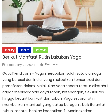
Beauty
Health
Lifestyle
Berikut Manfaat Rutin Lakukan Yoga
Author
Posted
Redaksi
February 21, 2024
on
GayaTrend.com – Yoga merupakan salah satu olahraga
yang berasal dari India, yang melibatkan konsentrasi dan
pernafasan dalam. Melakukan yoga secara teratur diketahui
dapat meningkatkan daya tahan, ketenangan, fleksibilitas,
hingga kecantikan kulit dan tubuh. Yoga secara rutin
memberikan manfaat yang cukup beragam, baik itu untuk
tubuh, mental, bahkan kecantikan. 1) Meningkatkan