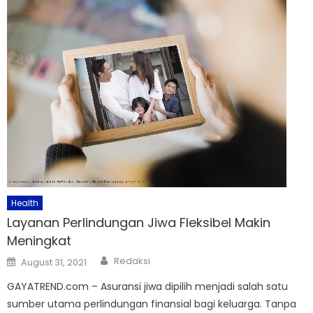
Health
Layanan Perlindungan Jiwa Fleksibel Makin
Meningkat
Author
Posted
Redaksi
August 31, 2021
on
GAYATREND.com – Asuransi jiwa dipilih menjadi salah satu
sumber utama perlindungan finansial bagi keluarga. Tanpa