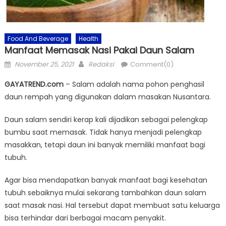
Food And Beverage
Health
Manfaat Memasak Nasi Pakai Daun Salam
Posted
Author
November 25, 2021
Redaksi
Comment(0)
on
GAYATREND.com
– Salam adalah nama pohon penghasil
daun rempah yang digunakan dalam masakan Nusantara.
Daun salam sendiri kerap kali dijadikan sebagai pelengkap
bumbu saat memasak. Tidak hanya menjadi pelengkap
masakkan, tetapi daun ini banyak memiliki manfaat bagi
tubuh.
Agar bisa mendapatkan banyak manfaat bagi kesehatan
tubuh sebaiknya mulai sekarang tambahkan daun salam
saat masak nasi. Hal tersebut dapat membuat satu keluarga
bisa terhindar dari berbagai macam penyakit.