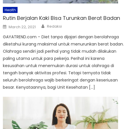
Health
Rutin Berjalan Kaki Bisa Turunkan Berat Badan
Author
Posted
Redaksi
March 22, 2021
on
GAYATREND.com – Diet tanpa dijajari dengan berolahraga
diketahui kurang maksimal untuk menurunkan berat badan.
Olahraga sendiri jadi perihal yang tidak mudah dilakukan
paling utama untuk para pekerja. Perihal ini karena
kesusahan untuk menemukan durasi untuk olahraga di
tengah banyak aktivitas profesi. Tetapi ternyata tidak
seluruh berolahraga wajib berkeringat dengan keseriusan
besar. Kenyataannya, bagi Unit Kesehatan […]