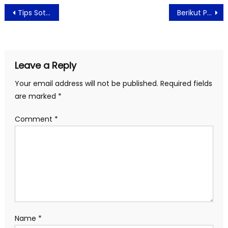
Post
Tips Soto Angkring Mas Boed dalam Menjaga Eksistensinya
Berikut Penyebab Selalu Merasa Lelah Saat Bangun Tidur
navigation
Leave a Reply
Your email address will not be published.
Required fields
are marked
*
Comment
*
Name
*