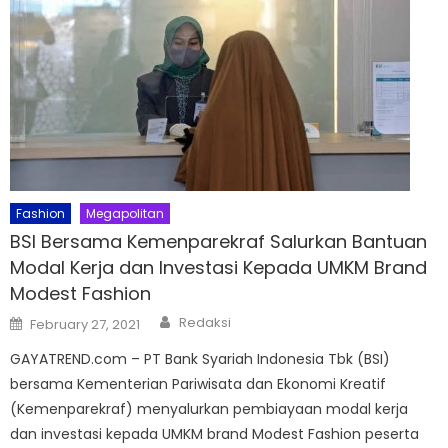
Fashion
Megapolitan
BSI Bersama Kemenparekraf Salurkan Bantuan
Modal Kerja dan Investasi Kepada UMKM Brand
Modest Fashion
Author
Posted
Redaksi
February 27, 2021
on
GAYATREND.com – PT Bank Syariah Indonesia Tbk (BSI)
bersama Kementerian Pariwisata dan Ekonomi Kreatif
(Kemenparekraf) menyalurkan pembiayaan modal kerja
dan investasi kepada UMKM brand Modest Fashion peserta