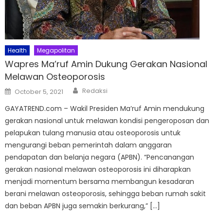
Health
Megapolitan
Wapres Ma’ruf Amin Dukung Gerakan Nasional
Melawan Osteoporosis
Author
Posted
Redaksi
October 5, 2021
on
GAYATREND.com – Wakil Presiden Ma’ruf Amin mendukung
gerakan nasional untuk melawan kondisi pengeroposan dan
pelapukan tulang manusia atau osteoporosis untuk
mengurangi beban pemerintah dalam anggaran
pendapatan dan belanja negara (APBN). “Pencanangan
gerakan nasional melawan osteoporosis ini diharapkan
menjadi momentum bersama membangun kesadaran
berani melawan osteoporosis, sehingga beban rumah sakit
dan beban APBN juga semakin berkurang,” […]