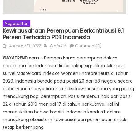
Megapolitan
Kewirausahaan Perempuan Berkontribusi 9,1
Persen Terhadap PDB Indonesia
Posted
Author
January 13, 2022
Redaksi
Comment(0)
on
GAYATREND.com
– Peranan kaum perempuan dalam
perekonomian Indonesia dinilai cukup signifikan. Menurut
survei Mastercard Index of Women Entrepreneurs di tahun
2020, Indonesia berada pada posisi 20 dari 58 negara secara
global yang menyediakan kondisi kewirausahaan yang paling
mendukung bagi perempuan. Posisi tersebut naik dari posisi
22 di tahun 2019 menjadi 17 di tahun berikutnya. Hal ini
membuktikan bahwa kondisi Indonesia kondusif dalam
mendukung ekosistem kewirausahaan perempuan untuk
tetap berkembang.