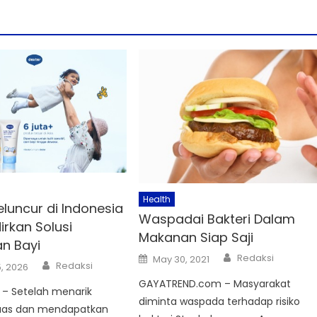
Health
eluncur di Indonesia
Waspadai Bakteri Dalam
rkan Solusi
Makanan Siap Saji
n Bayi
Author
Posted
Redaksi
May 30, 2021
Author
on
Redaksi
, 2026
GAYATREND.com – Masyarakat
– Setelah menarik
diminta waspada terhadap risiko
luas dan mendapatkan