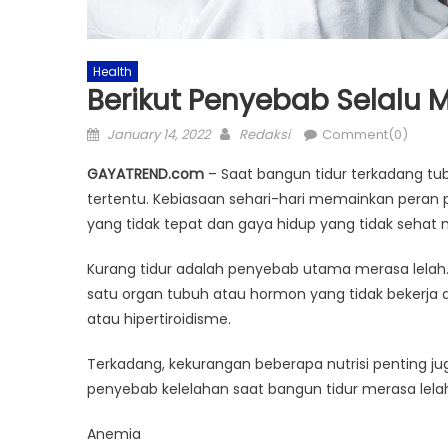
Health
Berikut Penyebab Selalu 
Posted
Author
January 14, 2022
Redaksi
Comment(0)
on
GAYATREND.com
– Saat bangun tidur terkadang tub
tertentu. Kebiasaan sehari-hari memainkan peran 
yang tidak tepat dan gaya hidup yang tidak sehat 
Kurang tidur adalah penyebab utama merasa lelah.
satu organ tubuh atau hormon yang tidak bekerja d
atau hipertiroidisme.
Terkadang, kekurangan beberapa nutrisi penting ju
penyebab kelelahan saat bangun tidur merasa lelah, 
Anemia