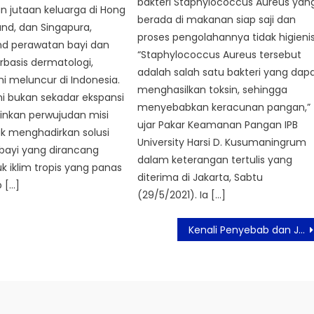
bakteri Staphylococcus Aureus yan
 jutaan keluarga di Hong
berada di makanan siap saji dan
and, dan Singapura,
proses pengolahannya tidak higienis
nd perawatan bayi dan
“Staphylococcus Aureus tersebut
rbasis dermatologi,
adalah salah satu bakteri yang dap
i meluncur di Indonesia.
menghasilkan toksin, sehingga
ni bukan sekadar ekspansi
menyebabkan keracunan pangan,”
inkan perwujudan misi
ujar Pakar Keamanan Pangan IPB
k menghadirkan solusi
University Harsi D. Kusumaningrum
bayi yang dirancang
dalam keterangan tertulis yang
k iklim tropis yang panas
diterima di Jakarta, Sabtu
 […]
(29/5/2021). Ia […]
Kenali Penyebab dan Jenis Insomnia