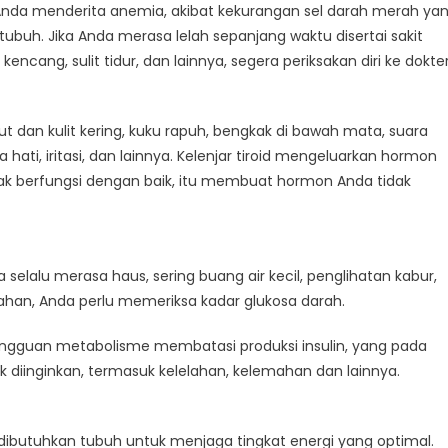
Anda menderita anemia, akibat kekurangan sel darah merah ya
ubuh. Jika Anda merasa lelah sepanjang waktu disertai sakit
kencang, sulit tidur, dan lainnya, segera periksakan diri ke dokter
ut dan kulit kering, kuku rapuh, bengkak di bawah mata, suara
ati, iritasi, dan lainnya. Kelenjar tiroid mengeluarkan hormon
idak berfungsi dengan baik, itu membuat hormon Anda tidak
 selalu merasa haus, sering buang air kecil, penglihatan kabur,
rahan, Anda perlu memeriksa kadar glukosa darah.
gangguan metabolisme membatasi produksi insulin, yang pada
 diinginkan, termasuk kelelahan, kelemahan dan lainnya.
dibutuhkan tubuh untuk menjaga tingkat energi yang optimal.