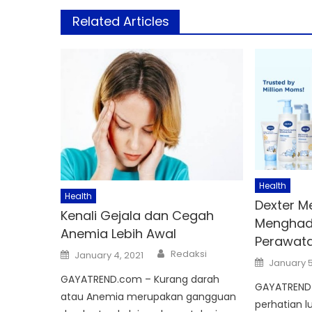
Related Articles
Health
Health
Dexter M
Kenali Gejala dan Cegah
Menghadi
Anemia Lebih Awal
Perawata
Author
Posted
Redaksi
January 4, 2021
Posted
on
January 5
on
GAYATREND.com – Kurang darah
GAYATREND 
atau Anemia merupakan gangguan
perhatian 