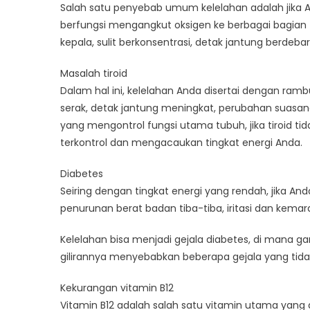
Salah satu penyebab umum kelelahan adalah jika 
berfungsi mengangkut oksigen ke berbagai bagian t
kepala, sulit berkonsentrasi, detak jantung berdebar 
Masalah tiroid
Dalam hal ini, kelelahan Anda disertai dengan ramb
serak, detak jantung meningkat, perubahan suasana h
yang mengontrol fungsi utama tubuh, jika tiroid t
terkontrol dan mengacaukan tingkat energi Anda.
Diabetes
Seiring dengan tingkat energi yang rendah, jika Anda
penurunan berat badan tiba-tiba, iritasi dan kema
Kelelahan bisa menjadi gejala diabetes, di mana 
gilirannya menyebabkan beberapa gejala yang tidak
Kekurangan vitamin B12
Vitamin B12 adalah salah satu vitamin utama yang 