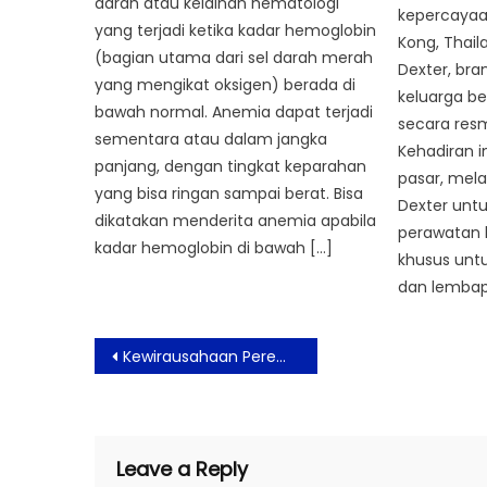
darah atau kelainan hematologi
kepercayaan
yang terjadi ketika kadar hemoglobin
Kong, Thail
(bagian utama dari sel darah merah
Dexter, bra
yang mengikat oksigen) berada di
keluarga be
bawah normal. Anemia dapat terjadi
secara resm
sementara atau dalam jangka
Kehadiran i
panjang, dengan tingkat keparahan
pasar, mela
yang bisa ringan sampai berat. Bisa
Dexter untu
dikatakan menderita anemia apabila
perawatan 
kadar hemoglobin di bawah […]
khusus untu
dan lembap
Post
Kewirausahaan Perempuan Berkontribusi 9,1 Persen Terhadap PDB Indonesia
navigation
Leave a Reply