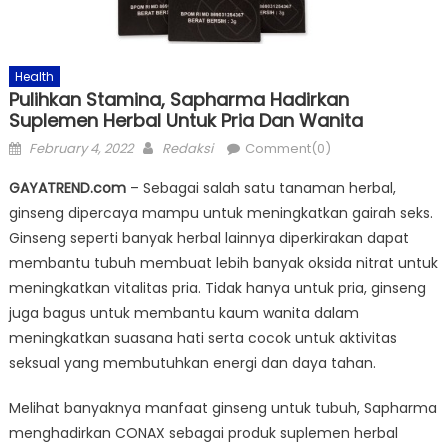
Health
Pulihkan Stamina, Sapharma Hadirkan
Suplemen Herbal Untuk Pria Dan Wanita
Posted
Author
February 4, 2022
Redaksi
Comment(0)
on
GAYATREND.com
– Sebagai salah satu tanaman herbal,
ginseng dipercaya mampu untuk meningkatkan gairah seks.
Ginseng seperti banyak herbal lainnya diperkirakan dapat
membantu tubuh membuat lebih banyak oksida nitrat untuk
meningkatkan vitalitas pria. Tidak hanya untuk pria, ginseng
juga bagus untuk membantu kaum wanita dalam
meningkatkan suasana hati serta cocok untuk aktivitas
seksual yang membutuhkan energi dan daya tahan.
Melihat banyaknya manfaat ginseng untuk tubuh, Sapharma
menghadirkan CONAX sebagai produk suplemen herbal