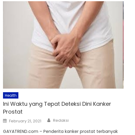
Health
Ini Waktu yang Tepat Deteksi Dini Kanker
Prostat
Author
Posted
Redaksi
February 21, 2021
on
GAYATREND.com – Penderita kanker prostat terbanyak