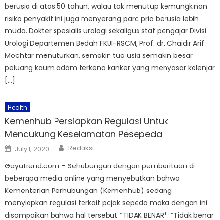
berusia di atas 50 tahun, walau tak menutup kemungkinan
risiko penyakit ini juga menyerang para pria berusia lebih
muda. Dokter spesialis urologi sekaligus staf pengajar Divisi
Urologi Departemen Bedah FKUI-RSCM, Prof. dr. Chaidir Arif
Mochtar menuturkan, semakin tua usia semakin besar
peluang kaum adam terkena kanker yang menyasar kelenjar
[…]
Health
Kemenhub Persiapkan Regulasi Untuk
Mendukung Keselamatan Pesepeda
Author
Posted
Redaksi
July 1, 2020
on
Gayatrend.com – Sehubungan dengan pemberitaan di
beberapa media online yang menyebutkan bahwa
Kementerian Perhubungan (Kemenhub) sedang
menyiapkan regulasi terkait pajak sepeda maka dengan ini
disampaikan bahwa hal tersebut *TIDAK BENAR*. “Tidak benar