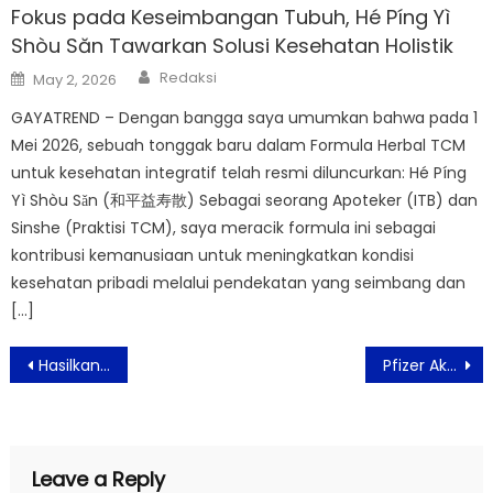
Fokus pada Keseimbangan Tubuh, Hé Píng Yì
Shòu Săn Tawarkan Solusi Kesehatan Holistik
Author
Posted
Redaksi
May 2, 2026
on
GAYATREND – Dengan bangga saya umumkan bahwa pada 1
Mei 2026, sebuah tonggak baru dalam Formula Herbal TCM
untuk kesehatan integratif telah resmi diluncurkan: Hé Píng
Yì Shòu Sǎn (和平益寿散) Sebagai seorang Apoteker (ITB) dan
Sinshe (Praktisi TCM), saya meracik formula ini sebagai
kontribusi kemanusiaan untuk meningkatkan kondisi
kesehatan pribadi melalui pendekatan yang seimbang dan
[…]
Post
Hasilkan Pendapatan Tambahan dengan Google AdSense
Pfizer Akan Ajukan Izin Untuk Darurat Covid Anak Dibawah 5 Tahun
navigation
Leave a Reply