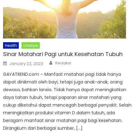
Health
Lifestyle
Sinar Matahari Pagi untuk Kesehatan Tubuh
Author
Posted
Redaksi
January 22, 2023
on
GAYATREND.com – Manfaat matahari pagi tidak hanya
dapat dinikmati oleh bayi, tetapi juga anak-anak, orang
dewasa, bahkan lansia. Tidak hanya dapat meningkatkan
daya tahan tubuh, tetapi paparan sinar matahari yang
cukup diketahui dapat mencegah berbagai penyakit. Selain
meningkatkan produksi vitamin D dalam tubuh, ada
beragam manfaat sinar matahari pagi bagi kesehatan.
Dirangkum dari berbagai sumber, […]