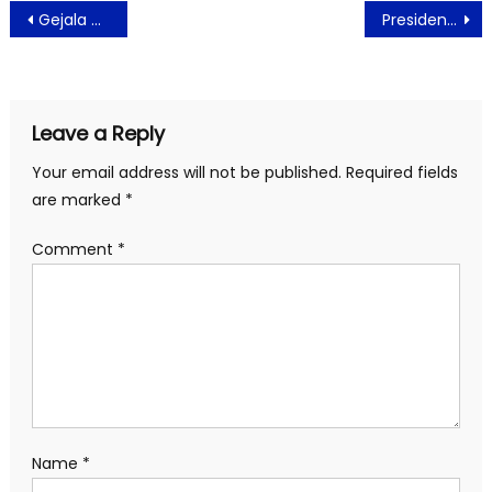
Post
Gejala Omicron pada Lansia
Presiden: Tidak Perlu Tergesa-gesa Putuskan Status Pandemi
navigation
Leave a Reply
Your email address will not be published.
Required fields
are marked
*
Comment
*
Name
*