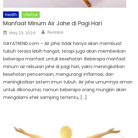
Health
Lifestyle
Manfaat Minum Air Jahe di Pagi Hari
Author
Posted
Redaksi
May 23, 2024
on
GAYATREND.com – Air jahe tidak hanya akan membuat
tubuh terasa lebih hangat, tetapi juga akan memberikan
beberapa manfaat untuk kesehatan. Beberapa manfaat
minum air rebusan jahe di pagi hari, yakni meningkatkan
kesehatan pencernaan, mengurangi inflamasi, dan
meningkatkan sistem imun tubuh. Air jahe umumnya aman
untuk dikonsumsi, namun beberapa orang mungkin akan
mengalami efek samping tertentu, […]