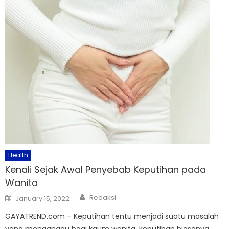
Health
Kenali Sejak Awal Penyebab Keputihan pada
Wanita
Author
Posted
Redaksi
January 15, 2022
on
GAYATREND.com – Keputihan tentu menjadi suatu masalah