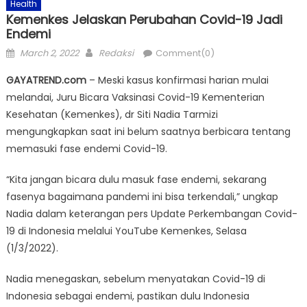
Health
Kemenkes Jelaskan Perubahan Covid-19 Jadi
Endemi
Posted
Author
March 2, 2022
Redaksi
Comment(0)
on
GAYATREND.com
– Meski kasus konfirmasi harian mulai
melandai, Juru Bicara Vaksinasi Covid-19 Kementerian
Kesehatan (Kemenkes), dr Siti Nadia Tarmizi
mengungkapkan saat ini belum saatnya berbicara tentang
memasuki fase endemi Covid-19.
“Kita jangan bicara dulu masuk fase endemi, sekarang
fasenya bagaimana pandemi ini bisa terkendali,” ungkap
Nadia dalam keterangan pers Update Perkembangan Covid-
19 di Indonesia melalui YouTube Kemenkes, Selasa
(1/3/2022).
Nadia menegaskan, sebelum menyatakan Covid-19 di
Indonesia sebagai endemi, pastikan dulu Indonesia