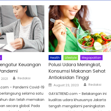
n
Health
Lifestyle
Megapolitan
Mengatur Keuangan
Polusi Udara Meningkat,
Pandemi
Konsumsi Makanan Sehat
Antioksidan Tinggi
Author
Redaksi
, 2021
Author
Posted
Redaksi
August 23, 2023
com – Pandemi Covid-19
on
 berlangsung selama satu
GAYATREND.com – Belakangan ini
ahun dan telah memakan
kualitas udara khususnya Jakarta
an secara global. Pada
tengah mengalami peningkatan