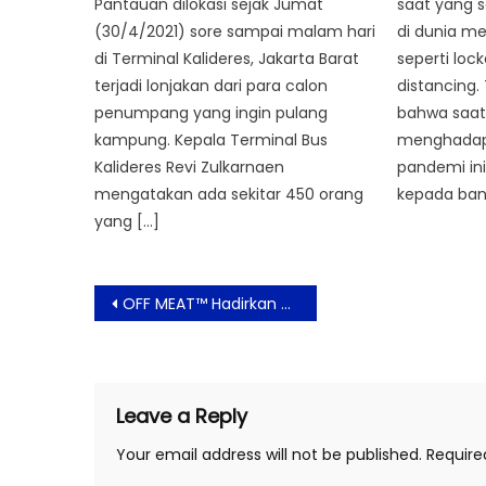
Pantauan dilokasi sejak Jumat
saat yang 
(30/4/2021) sore sampai malam hari
di dunia m
di Terminal Kalideres, Jakarta Barat
seperti loc
terjadi lonjakan dari para calon
distancing. 
penumpang yang ingin pulang
bahwa saat 
kampung. Kepala Terminal Bus
menghadapi 
Kalideres Revi Zulkarnaen
pandemi in
mengatakan ada sekitar 450 orang
kepada bany
yang […]
Post
OFF MEAT™️ Hadirkan Produk Daging Dengan Protein Nabati Demi Keberlanjutan Planet Bumi
navigation
Leave a Reply
Your email address will not be published.
Require