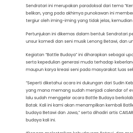
Sendratari ini merupakan paradoksal dari tema “Ker
belikan, yang pada akhirnya punokawan ini membe
tergiur oleh iming-iming yang tidak jelas, kemud
Pertunjukan ini dikemas dalam bentuk Sendratari 
unsur komedi dan seni musik Lenong Betawi, dan u
Kegiatan “Battle Budaya” ini diharapkan sebagai
serta kepedulian generasi muda terhadap keberla
maupun karya kreasi seni pada masyarakat luas seka
“Seperti diketahui acara ini dukungan dari Sudin 
yang mana memang sudah menjadi calendar of ev
lalu sudah menggelar acara Battle Budaya berkol
Batak. Kali ini kami akan menampilkan kembali Bat
budaya Betawi dan Jawa,” serta dihadiri artis CAIS
budaya kali ini.