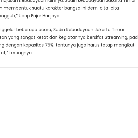
majukan Kebudayaan lainnya, Sudin kebudayaan Jakarta Timur
n membentuk suatu karakter bangsa ini demi cita-cita
ngguh,” Ucap Fajar Harijaya.
enggelar beberapa acara, Sudin Kebudayaan Jakarta Timur
n yang sangat ketat dan kegiatannya bersifat Streaming, pa
ng dengan kapasitas 75%, tentunya juga harus tetap mengikuti
at,” terangnya.