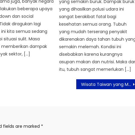
sama juga, banyak negara
yang semakin buruk. Dampak buruk
elakukan beberapa upaya
yang dihasilkan polusi udara ini
kdown dan social
sangat berakibat fatal bagi
Tidak diragukan lagi
kesehatan semua orang. Tubuh
ini kita semua sedang
yang mudah terserang penyakit
situasi sulit. Masa
dikarenakan daya tahan tubuh yan
i memberikan dampak
semakin melemah. Kondisi ini
ak sektor, […]
disebabkan karena kurangnya
asupan makan dan nutrisi. Maka dar
itu, tubuh sangat memerlukan […]
Wisata Taiwan yang Menakjubkan, Wajib Dikunjungi
d fields are marked
*