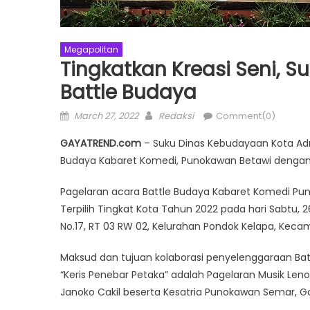
Megapolitan
Tingkatkan Kreasi Seni, 
Battle Budaya
Posted
Author
March 27, 2022
Redaksi
Comment(0)
on
GAYATREND.com
– Suku Dinas Kebudayaan Kota Adm
Budaya Kabaret Komedi, Punokawan Betawi dengan l
Pagelaran acara Battle Budaya Kabaret Komedi Pun
Terpilih Tingkat Kota Tahun 2022 pada hari Sabtu, 2
No.17, RT 03 RW 02, Kelurahan Pondok Kelapa, Keca
Maksud dan tujuan kolaborasi penyelenggaraan Ba
“Keris Penebar Petaka” adalah Pagelaran Musik Le
Janoko Cakil beserta Kesatria Punokawan Semar, G