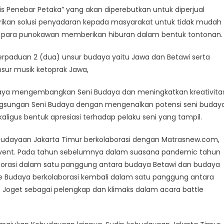
is Penebar Petaka” yang akan diperebutkan untuk diperjual
rikan solusi penyadaran kepada masyarakat untuk tidak mudah
ian para punokawan memberikan hiburan dalam bentuk tontonan.
perpaduan 2 (dua) unsur budaya yaitu Jawa dan Betawi serta
nsur musik ketoprak Jawa,
 upaya mengembangkan Seni Budaya dan meningkatkan kreativita
ngsungan Seni Budaya dengan mengenalkan potensi seni buday
ligus bentuk apresiasi terhadap pelaku seni yang tampil.
Kebudayaan Jakarta Timur berkolaborasi dengan Matrasnew.com,
ent. Pada tahun sebelumnya dalam suasana pandemic tahun
aborasi dalam satu panggung antara budaya Betawi dan budaya
lle Budaya berkolaborasi kembali dalam satu panggung antara
AR Joget sebagai pelengkap dan klimaks dalam acara battle