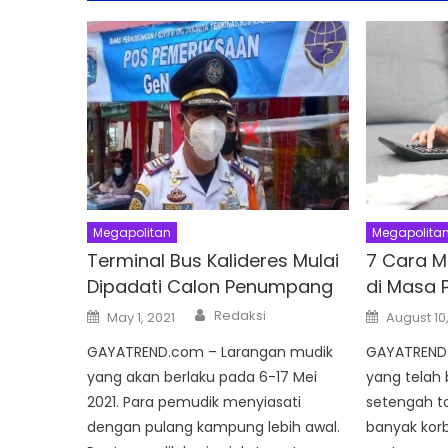
Megapolitan
Megapolita
Terminal Bus Kalideres Mulai
7 Cara 
Dipadati Calon Penumpang
di Masa 
Author
Posted
Posted
Redaksi
May 1, 2021
August 10
on
on
GAYATREND.com – Larangan mudik
GAYATREND.
yang akan berlaku pada 6-17 Mei
yang telah
2021. Para pemudik menyiasati
setengah t
dengan pulang kampung lebih awal.
banyak korb