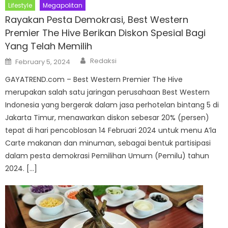
Lifestyle
Megapolitan
Rayakan Pesta Demokrasi, Best Western
Premier The Hive Berikan Diskon Spesial Bagi
Yang Telah Memilih
Author
Posted
Redaksi
February 5, 2024
on
GAYATREND.com – Best Western Premier The Hive
merupakan salah satu jaringan perusahaan Best Western
Indonesia yang bergerak dalam jasa perhotelan bintang 5 di
Jakarta Timur, menawarkan diskon sebesar 20% (persen)
tepat di hari pencoblosan 14 Februari 2024 untuk menu A’la
Carte makanan dan minuman, sebagai bentuk partisipasi
dalam pesta demokrasi Pemilihan Umum (Pemilu) tahun
2024. […]