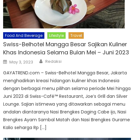
Food And Beverage
Lifestyle
Travel
Swiss-Belhotel Mangga Besar Sajikan Kuliner
Khas Indonesia Selama Bulan Mei – Juni 2023
Author
Posted
Redaksi
May 3, 2023
on
GAYATREND.com – Swiss-Belhotel Mangga Besar, Jakarta
menghadirkan kreasi hidangan kuliner khas Indonesia
dengan berbagai menu pilihan selama periode Mei hingga
Juni 2023 di Swiss-Café™ Restaurant, Joe’s Grill dan Silver
Lounge. Sajian istimewa yang ditawarkan sebagai menu
andalan diantaranya Nasi Brengkes Daging Cabe ijo, Nasi
Brengkes Ayam Sambal Matah dan Nasi Brengkes Gurame
Kalio seharga Rp […]