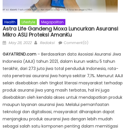
Health
Lifestyle
Megapolitan
Astra Life Gandeng Moxa Luncurkan Asuransi
Mikro ASLI Proteksi AmanKu
Posted
Author
May 28, 2022
Redaksi
Comment(0)
on
GAYATREND.com
– Berdasarkan data Asosiasi Asuransi Jiwa
Indonesia (AAJI) tahun 2021, dalam kurun waktu 5 tahun
terakhir, dari 273 juta jiwa total penduduk Indonesia, rata-
rata penetrasi asuransi jiwa hanya sekitar 7,1%. Menurut AAJI
selain disebabkan oleh tingkat literasi masyarakat terhadap
produk asuransi jiwa yang masih terbatas, hal ini juga
disebabkan oleh kendala akses untuk mendapatkan produk
maupun layanan asuransi jiwa. Melalui pemanfaatan
teknologi dan digitalisasi, masyarakat diharapkan dapat
menjangkau produk asuransi jiwa dengan lebih mudah
sebagai salah satu komponen penting dalam memitigasi