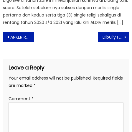
bigo live di tahun 2019 ini melanjutkan karirnya di bidang tarik
suara. Setelah sebelum nya sukses dengan merilis single
pertama dan kedua serta tiga (3) single religi sekaligus di
rentang tahun 2020 s/d 2021 yang lalu kini ALDIV merilis […]
Post
ANKER Raih Penghargaan Nobel Prize di Ajang Elektronik CES 2022
Dibully Fans Chika, Felika Hold Singel Barunya Denga Dimas
navigation
Leave a Reply
Your email address will not be published.
Required fields
are marked
*
Comment
*