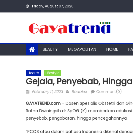
Skip
Friday, August 07, 2026
to
content
BEAUTY
MEGAPOLITAN
HOME
F
Health
Lifestyle
Gejala, Penyebab, Hingg
Posted
Author
February 11, 2023
Redaksi
Comment(0)
on
GAYATREND.com
– Dosen Spesialis Obstetri dan Gine
Ratna Dwiningsih dr SpOG (K) memberikan edukasi s
penyebab, pengobatan, hingga pencegahannya.
“PCOS atau dalam bahasa Indonesia dikenal dengan