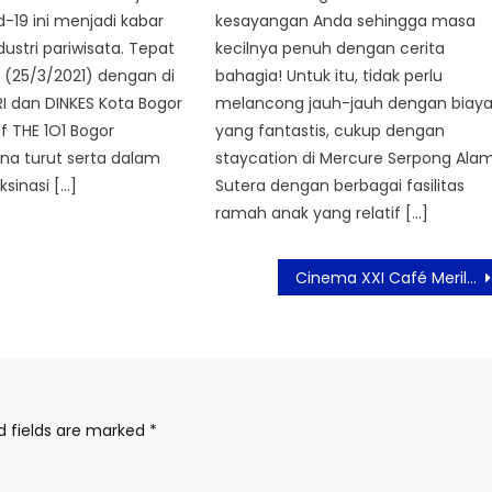
d-19 ini menjadi kabar
kesayangan Anda sehingga masa
dustri pariwisata. Tepat
kecilnya penuh dengan cerita
 (25/3/2021) dengan di
bahagia! Untuk itu, tidak perlu
HRI dan DINKES Kota Bogor
melancong jauh-jauh dengan biay
ff THE 1O1 Bogor
yang fantastis, cukup dengan
na turut serta dalam
staycation di Mercure Serpong Ala
sinasi […]
Sutera dengan berbagai fasilitas
ramah anak yang relatif […]
Cinema XXI Café Merilis Varian Minuman dan Makanan Terbaru
d fields are marked
*