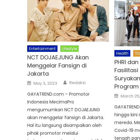
Entertainment
Lifestyle
Health
Tr
NCT DOJAEJUNG Akan
PHRI dan
Menggelar Fansign di
Fasilitas
Jakarta
Suryaka
Author
Posted
Redaksi
May 3, 2023
Program 
on
GAYATREND.com – Promotor
Posted
March 25,
on
Indonesia MecimaPro
GAYATREND.
mengumumkan NCT DOJAEJUNG
hingga kini
akan menggelar fansign di Jakarta.
mereda. Mes
Hal itu langsung disampaikan oleh
Covid-19 men
pihak promotor melalui
tengah pand