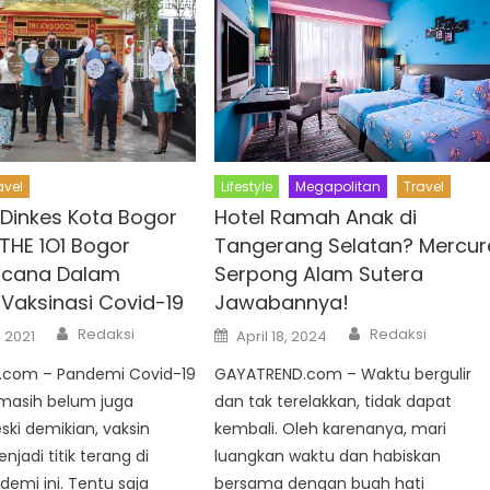
avel
Lifestyle
Megapolitan
Travel
 Dinkes Kota Bogor
Hotel Ramah Anak di
i THE 1O1 Bogor
Tangerang Selatan? Mercur
ncana Dalam
Serpong Alam Sutera
Vaksinasi Covid-19
Jawabannya!
Author
Author
Posted
Redaksi
Redaksi
 2021
April 18, 2024
on
com – Pandemi Covid-19
GAYATREND.com – Waktu bergulir
 masih belum juga
dan tak terelakkan, tidak dapat
ki demikian, vaksin
kembali. Oleh karenanya, mari
jadi titik terang di
luangkan waktu dan habiskan
emi ini. Tentu saja
bersama dengan buah hati