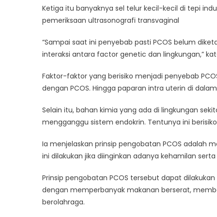
Ketiga itu banyaknya sel telur kecil-kecil di tepi i
pemeriksaan ultrasonografi transvaginal
“Sampai saat ini penyebab pasti PCOS belum dike
interaksi antara factor genetic dan lingkungan,” kata
Faktor-faktor yang berisiko menjadi penyebab PCOS m
dengan PCOS. Hingga paparan intra uterin di dalam
Selain itu, bahan kimia yang ada di lingkungan sekit
mengganggu sistem endokrin. Tentunya ini berisi
Ia menjelaskan prinsip pengobatan PCOS adalah me
ini dilakukan jika diinginkan adanya kehamilan ser
Prinsip pengobatan PCOS tersebut dapat dilakuka
dengan memperbanyak makanan berserat, membatas
berolahraga.