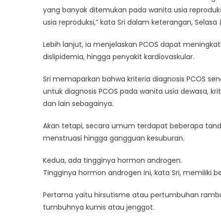
yang banyak ditemukan pada wanita usia reproduksi
usia reproduksi,” kata Sri dalam keterangan, Selasa
Lebih lanjut, ia menjelaskan PCOS dapat meningkatk
dislipidemia, hingga penyakit kardiovaskular.
Sri memaparkan bahwa kriteria diagnosis PCOS se
untuk diagnosis PCOS pada wanita usia dewasa, kri
dan lain sebagainya.
Akan tetapi, secara umum terdapat beberapa tan
menstruasi hingga gangguan kesuburan.
Kedua, ada tingginya hormon androgen.
Tingginya hormon androgen ini, kata Sri, memiliki beb
Pertama yaitu hirsutisme atau pertumbuhan rambut
tumbuhnya kumis atau jenggot.