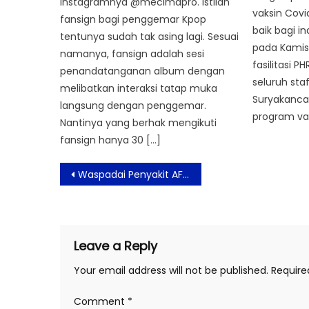
instagramnya @mecimapro. Istilah
vaksin Covi
fansign bagi penggemar Kpop
baik bagi in
tentunya sudah tak asing lagi. Sesuai
pada Kamis
namanya, fansign adalah sesi
fasilitasi P
penandatanganan album dengan
seluruh sta
melibatkan interaksi tatap muka
Suryakanca
langsung dengan penggemar.
program vak
Nantinya yang berhak mengikuti
fansign hanya 30 […]
Post
Waspadai Penyakit AFM, Hampir Mirip Polio
navigation
Leave a Reply
Your email address will not be published.
Require
Comment
*