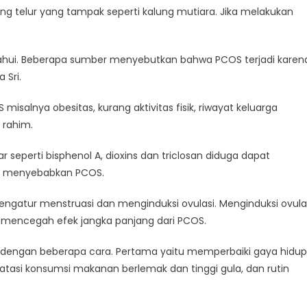
ndung telur yang tampak seperti kalung mutiara. Jika melakukan
tahui. Beberapa sumber menyebutkan bahwa PCOS terjadi karen
 Sri.
isalnya obesitas, kurang aktivitas fisik, riwayat keluarga
 rahim.
ar seperti bisphenol A, dioxins dan triclosan diduga dapat
ko menyebabkan PCOS.
ngatur menstruasi dan menginduksi ovulasi. Menginduksi ovula
ta mencegah efek jangka panjang dari PCOS.
n dengan beberapa cara. Pertama yaitu memperbaiki gaya hidup
i konsumsi makanan berlemak dan tinggi gula, dan rutin