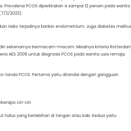
. Prevalensi PCOS diperkirakan 4 sampai 12 persen pada wanita
 (7/2/2023).
an risiko terjadinya kanker endometrium. Juga diabetes melitus
ndiri sebenarnya bermacam-macam. Misalnya kriteria Rotterda
teria AES 2006 untuk diagnosis PCOS pada wanita usia remaja,
da-tanda PCOS. Pertama yaitu ditandai dengan gangguan
erapa ciri-ciri.
 halus yang berlebihan di tangan atau kaki. Kedua yaitu