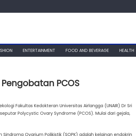
ASHION
ENTERTAINMENT
FOOD AND BEVERAGE
HEALTH
a Pengobatan PCOS
kologi Fakultas Kedokteran Universitas Airlangga (UNAIR) Dr Sri
eputar Polycystic Ovary Syndrome (PCOS). Mulai dari gejala,
 Sindroma Ovarium Polikistik (SOPK) adalah kelainan endokrin