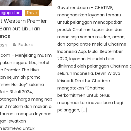
Gayatrend.com – CHATIME,
egapolitan
Travel
menghadirkan layanan terbaru
st Western Premier
untuk pelanggan mendapatkan
 Sambut Liburan
produk Chatime kapan dan dari
anas
mana saja secara mudah, aman,
Author
dan tanpa antre melalui Chatime
Redaksi
2024
Indonesia App. Mulai September
.com – Menjelang musim
2020, layanan ini sudah bisa
g akan segera tiba, hotel
dinikmati oleh pelanggan Chatime d
n Premier The Hive
seluruh Indonesia. Devin Widya
an sejumlah promo
Krisnadi, Direktur Chatime
ummer Holiday” selama
mengatakan “Chatime
ei – 31 Juli 2024,
berkomitmen untuk terus
otongan harga menginap
menghadirkan inovasi baru bagi
ari 2 malam dan makan di
pelanggan, […]
staurant maupun layanan
gan lewatkan
 istimewa untuk