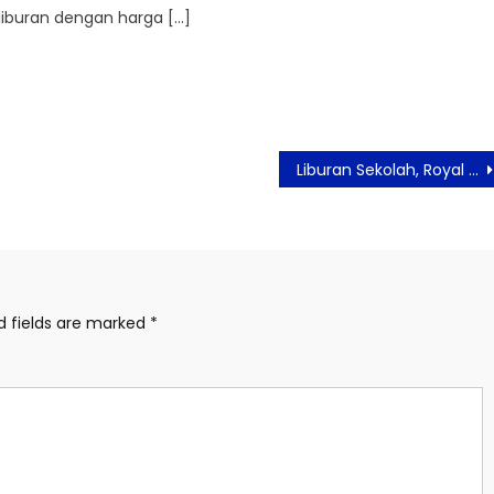
liburan dengan harga […]
Liburan Sekolah, Royal Safari Garden Siapkan Wahana Bermain Sambil Belajar
d fields are marked
*