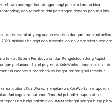
 membawa berbagai keuntungan bagi pebisnis karena bisa
ebranding, dan terbebas dari persaingan dengan pebisnis lain
at serta masyarakat yang sudah nyaman dengan transaksi online
020, aktivitas belanja dan transaksi online via marketplace da
sia terkait Sistem Pembayaran dan Pengelolaan Uang Rupiah,
engan perluasan digital payment. KoinWorks sebagai salah satu
yment di Indonesia, memberikan insight tentang hal tersebut
ommunications KoinWorks, menjelaskan, KoinWorks merupakan
usi dari segala kebutuhan finansial pribadi maupun bisnis
at tepat untuk digunakan oleh UMKM sebagai penghubung piha