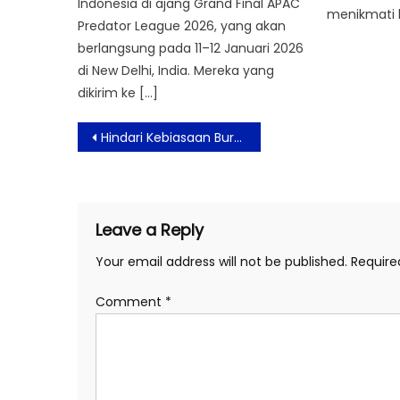
Indonesia di ajang Grand Final APAC
menikmati 
Predator League 2026, yang akan
berlangsung pada 11–12 Januari 2026
di New Delhi, India. Mereka yang
dikirim ke […]
Post
Hindari Kebiasaan Buruk Ini Agar Otak Tetap Sehat
navigation
Leave a Reply
Your email address will not be published.
Require
Comment
*