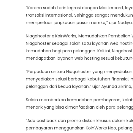
“Karena sudah terintegrasi dengan Mastercard, la
transaksi internasional. Sehingga sangat menduk
memperluas jangkauan pasar mereka,” ujar Nadiya.
Niagahoster x KoinWorks, Memudahkan Pembelian 
Niagahoster sebagai salah satu layanan web hostin
kemudahan bagi para pelanggan. Kali ini, Niaga
mendapatkan layanan web hosting sesuai kebutuh
“Perpaduan antara Niagahoster yang menyediakan 
menyediakan solusi berbagai kebutuhan finansial,
pelanggan dari kedua layanan,” ujar Ayunda Zikri
Selain memberikan kemudahan pembayaran, kolabo
menarik yang bisa dimanfaatkan oleh para pelang
“Ada cashback dan promo diskon khusus dalam ko
pembayaran menggunakan KoinWorks Neo, pelangga