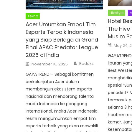
Lifestyle
M
Tekno
Hotel Be
Acer Umumkan Empat Tim
The Hive
Esports Terbaik Indonesia
Musim P
yang Siap Berlaga di Grand
Posted
May 24, 
Final APAC Predator League
on
2026 di India
GAYATREND
Author
Posted
liburan yan
Redaksi
November 18, 2025
on
Best Wester
GAYATREND – Sebagai komitmen
menghadirk
berkelanjutan Acer dalam
spesial “S
membangun ekosistem esports
periode 17 M
nasional dan mendorong talenta
termasuk p
muda Indonesia ke panggung
selama 3 h
internasional, maka Acer Indonesia
heather re
resmi mengumumkan empat tim
kamar. Jan
esports terbaik yang akan mewakili
kesempatan