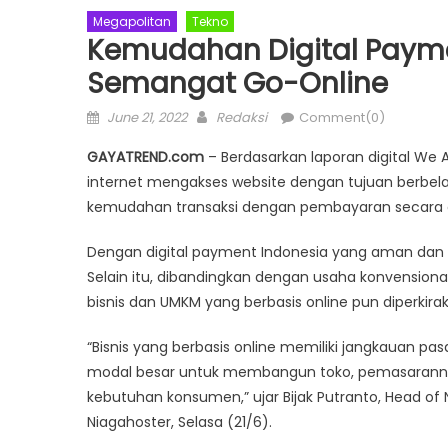
Megapolitan
Tekno
Kemudahan Digital Paym
Semangat Go-Online
Posted
Author
June 21, 2022
Redaksi
Comment(0)
on
GAYATREND.com
– Berdasarkan laporan digital We A
internet mengakses website dengan tujuan berbela
kemudahan transaksi dengan pembayaran secara o
Dengan digital payment Indonesia yang aman dan ny
Selain itu, dibandingkan dengan usaha konvensional,
bisnis dan UMKM yang berbasis online pun diperkir
“Bisnis yang berbasis online memiliki jangkauan pa
modal besar untuk membangun toko, pemasarannya
kebutuhan konsumen,” ujar Bijak Putranto, Head 
Niagahoster, Selasa (21/6).