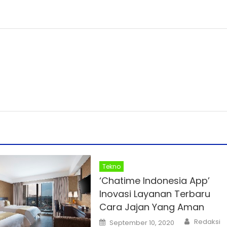
Tekno
‘Chatime Indonesia App’
Inovasi Layanan Terbaru
Cara Jajan Yang Aman
Author
Posted
Redaksi
September 10, 2020
on