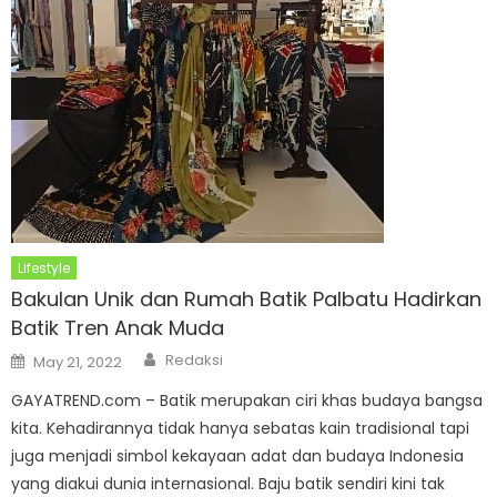
Lifestyle
Bakulan Unik dan Rumah Batik Palbatu Hadirkan
Batik Tren Anak Muda
Author
Posted
Redaksi
May 21, 2022
on
GAYATREND.com – Batik merupakan ciri khas budaya bangsa
kita. Kehadirannya tidak hanya sebatas kain tradisional tapi
juga menjadi simbol kekayaan adat dan budaya Indonesia
yang diakui dunia internasional. Baju batik sendiri kini tak