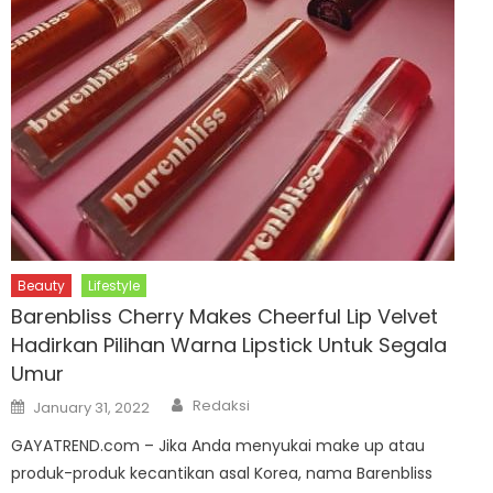
Beauty
Lifestyle
Barenbliss Cherry Makes Cheerful Lip Velvet
Hadirkan Pilihan Warna Lipstick Untuk Segala
Umur
Author
Posted
Redaksi
January 31, 2022
on
GAYATREND.com – Jika Anda menyukai make up atau
produk-produk kecantikan asal Korea, nama Barenbliss