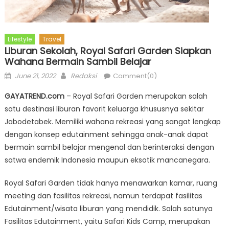
Lifestyle
Travel
Liburan Sekolah, Royal Safari Garden Siapkan
Wahana Bermain Sambil Belajar
Posted
Author
June 21, 2022
Redaksi
Comment(0)
on
GAYATREND.com
– Royal Safari Garden merupakan salah
satu destinasi liburan favorit keluarga khususnya sekitar
Jabodetabek. Memiliki wahana rekreasi yang sangat lengkap
dengan konsep edutainment sehingga anak-anak dapat
bermain sambil belajar mengenal dan berinteraksi dengan
satwa endemik Indonesia maupun eksotik mancanegara.
Royal Safari Garden tidak hanya menawarkan kamar, ruang
meeting dan fasilitas rekreasi, namun terdapat fasilitas
Edutainment/wisata liburan yang mendidik. Salah satunya
Fasilitas Edutainment, yaitu Safari Kids Camp, merupakan