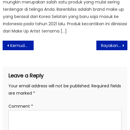
mungkin merupakan salah satu produk yang mulai sering
terdengar di telinga Anda. Barenbliss adalah brand make up
yang berasal dari Korea Selatan yang baru saja masuk ke
Indonesia pada tahun 2021 lalu. Produk kecantikan ini diinisiasi
dari Make Up Artist ternama […]
Post
Kemudahan Digital Payment Indonesia Meningkatkan Semangat Go-Online
Rayakan HUT DKI Jakarta ke 495, Ada Yang Spesial di ASTON Pluit
navigation
Leave a Reply
Your email address will not be published.
Required fields
are marked
*
Comment
*