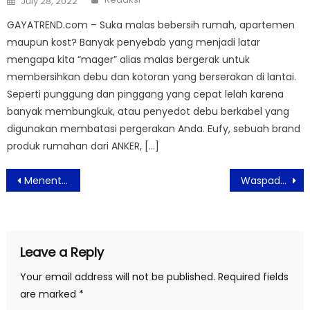
July 28, 2022
on
GAYATREND.com – Suka malas bebersih rumah, apartemen
maupun kost? Banyak penyebab yang menjadi latar
mengapa kita “mager” alias malas bergerak untuk
membersihkan debu dan kotoran yang berserakan di lantai.
Seperti punggung dan pinggang yang cepat lelah karena
banyak membungkuk, atau penyedot debu berkabel yang
digunakan membatasi pergerakan Anda. Eufy, sebuah brand
produk rumahan dari ANKER, […]
Post
Menentukan Platform Digital yang Tepat untuk UMKM
Waspada, Kasus Hepatitis Akut Masih Ada
navigation
Leave a Reply
Your email address will not be published.
Required fields
are marked
*