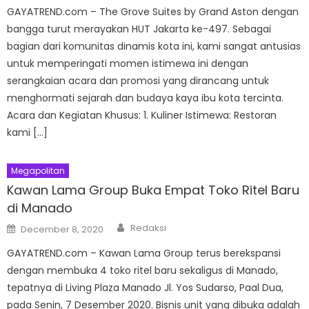
GAYATREND.com – The Grove Suites by Grand Aston dengan
bangga turut merayakan HUT Jakarta ke-497. Sebagai
bagian dari komunitas dinamis kota ini, kami sangat antusias
untuk memperingati momen istimewa ini dengan
serangkaian acara dan promosi yang dirancang untuk
menghormati sejarah dan budaya kaya ibu kota tercinta.
Acara dan Kegiatan Khusus: 1. Kuliner Istimewa: Restoran
kami […]
Megapolitan
Kawan Lama Group Buka Empat Toko Ritel Baru
di Manado
Author
Posted
Redaksi
December 8, 2020
on
GAYATREND.com – Kawan Lama Group terus berekspansi
dengan membuka 4 toko ritel baru sekaligus di Manado,
tepatnya di Living Plaza Manado Jl. Yos Sudarso, Paal Dua,
pada Senin, 7 Desember 2020. Bisnis unit yang dibuka adalah