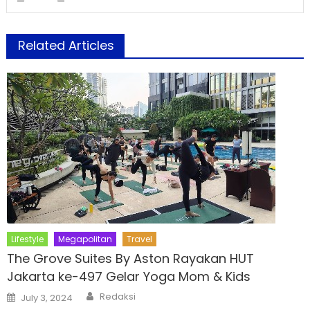
Related Articles
Lifestyle
Megapolitan
Travel
The Grove Suites By Aston Rayakan HUT
Jakarta ke-497 Gelar Yoga Mom & Kids
Author
Posted
Redaksi
July 3, 2024
on