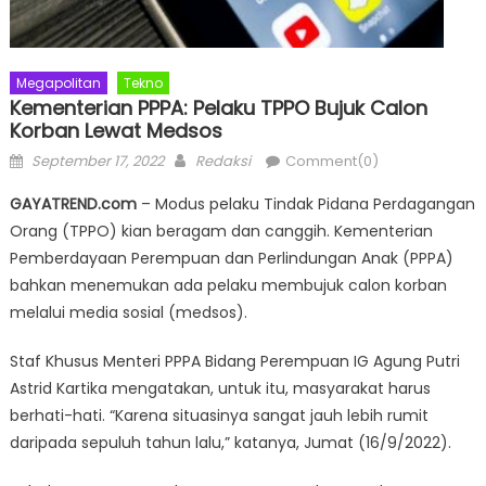
Megapolitan
Tekno
Kementerian PPPA: Pelaku TPPO Bujuk Calon
Korban Lewat Medsos
Posted
Author
September 17, 2022
Redaksi
Comment(0)
on
GAYATREND.com
– Modus pelaku Tindak Pidana Perdagangan
Orang (TPPO) kian beragam dan canggih. Kementerian
Pemberdayaan Perempuan dan Perlindungan Anak (PPPA)
bahkan menemukan ada pelaku membujuk calon korban
melalui media sosial (medsos).
Staf Khusus Menteri PPPA Bidang Perempuan IG Agung Putri
Astrid Kartika mengatakan, untuk itu, masyarakat harus
berhati-hati. “Karena situasinya sangat jauh lebih rumit
daripada sepuluh tahun lalu,” katanya, Jumat (16/9/2022).