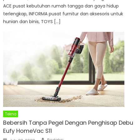
ACE pusat kebutuhan rumah tangga dan gaya hidup
terlengkap, INFORMA pusat furnitur dan aksesoris untuk
hunian dan binis, TOYS […]
Tekno
Bebersih Tanpa Pegel Dengan Penghisap Debu
Eufy HomeVac S11
Author
Posted
Redaksi