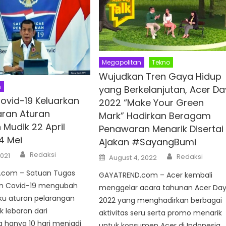
Megapolitan
Tekno
Wujudkan Tren Gaya Hidup
n
yang Berkelanjutan, Acer Da
ovid-19 Keluarkan
2022 “Make Your Green
aran Aturan
Mark” Hadirkan Beragam
 Mudik 22 April
Penawaran Menarik Disertai
4 Mei
Ajakan #SayangBumi
Author
Author
Redaksi
Posted
2021
Redaksi
August 4, 2022
on
.com – Satuan Tugas
GAYATREND.com – Acer kembali
n Covid-19 mengubah
menggelar acara tahunan Acer Da
ku aturan pelarangan
2022 yang menghadirkan berbagai
k lebaran dari
aktivitas seru serta promo menarik
 hanya 10 hari menjadi
untuk konsumen Acer di Indonesia.