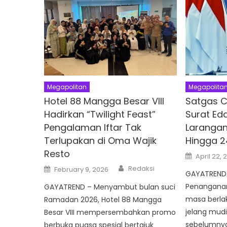
Megapolitan
Megapolita
Hotel 88 Mangga Besar VIII
Satgas C
Hadirkan “Twilight Feast”
Surat Ed
Pengalaman Iftar Tak
Larangan
Terlupakan di Oma Wajik
Hingga 2
Resto
Posted
April 22, 
on
Author
Posted
Redaksi
February 9, 2026
on
GAYATREND
Penangana
GAYATREND – Menyambut bulan suci
masa berla
Ramadan 2026, Hotel 88 Mangga
jelang mudi
Besar VIII mempersembahkan promo
sebelumnya
berbuka puasa spesial bertajuk