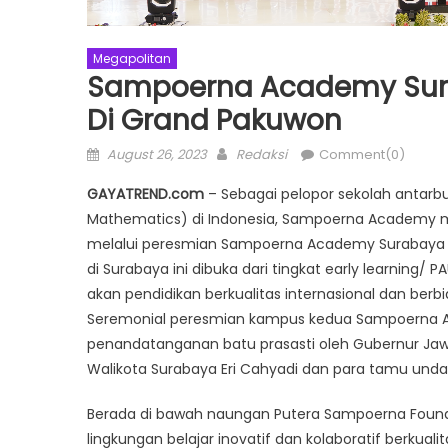
Megapolitan
Sampoerna Academy Sur
Di Grand Pakuwon
Posted
Author
August 26, 2023
Redaksi
Comment(0)
on
GAYATREND.com
– Sebagai pelopor sekolah antarbu
Mathematics) di Indonesia, Sampoerna Academy m
melalui peresmian Sampoerna Academy Surabay
di Surabaya ini dibuka dari tingkat early learning
akan pendidikan berkualitas internasional dan berbi
Seremonial peresmian kampus kedua Sampoerna Ac
penandatanganan batu prasasti oleh Gubernur Jawa
Walikota Surabaya Eri Cahyadi dan para tamu unda
Berada di bawah naungan Putera Sampoerna Found
lingkungan belajar inovatif dan kolaboratif berkual