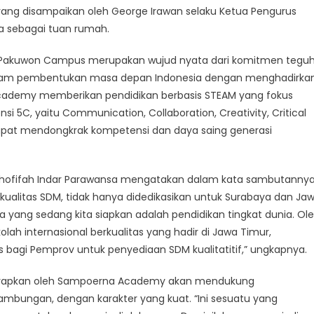
yang disampaikan oleh George Irawan selaku Ketua Pengurus
 sebagai tuan rumah.
Pakuwon Campus merupakan wujud nyata dari komitmen tegu
alam pembentukan masa depan Indonesia dengan menghadirka
 Academy memberikan pendidikan berbasis STEAM yang fokus
5C, yaitu Communication, Collaboration, Creativity, Critical
 dapat mendongkrak kompetensi dan daya saing generasi
hofifah Indar Parawansa mengatakan dalam kata sambutannya
 kualitas SDM, tidak hanya didedikasikan untuk Surabaya dan Ja
na yang sedang kita siapkan adalah pendidikan tingkat dunia. Ol
lah internasional berkualitas yang hadir di Jawa Timur,
 bagi Pemprov untuk penyediaan SDM kualitatitif,” ungkapnya.
iterapkan oleh Sampoerna Academy akan mendukung
ambungan, dengan karakter yang kuat. “Ini sesuatu yang