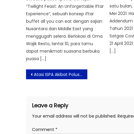
satu bulan, 
“Twilight Feast: An Unforgettable Iftar
Mei 2021. Ha
Experience”, sebuah konsep iftar
Addendum S
buffet all you can eat dengan sajian
Tahun 2021 
Nusantara dan Middle East yang
Satgas Cov
menggugah selera. Berlokasi di Oma
21 April 20
Wajik Resto, lantai 10, para tamu
[…]
dapat menikmati suasana berbuka
puasa […]
Post
Atasi ISPA Akibat Polusi Udara
navigation
Leave a Reply
Your email address will not be published.
Require
Comment
*