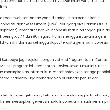
tanpa sentuhan humanis di dalamnya. Dan inilah yang menjadi
fah.
m menjawab tantangan yang dihadapi dunia pendidikan di
ational Student Assessment (PISA) 2018 yang dikeluarkan OECD
lopment), mencatat bahwa Indonesia masih tertinggal jauh da
i peringkat 74 dari 80 negara. Hal ini menggarisbawahi urgensi
dikan di Indonesia sehingga dapat tercipta generasi Indonesia
rabaya juga sejalan dengan visi misi Program Jatim Cerdas
 Melalui program ini, Pemerintah Provinsi Jawa Timur ini sukses
an meningkatkan infrastruktur, memberdayakan tenaga pendidi
ampoerna Academy juga mendapatkan dukungan penuh dari
roleh ilmu pengetahuan, tetapi juga mendorong pertumbuhan,
uk mempersiapkan generasi muda Indonesia menjadi pemimpin
nia.