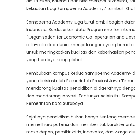
dibutuhkan, karena tidak bisa menjadi teknokrat, 
kekuatan bagi Sampoerna Academy,” tambah Khofi
Sampoerna Academy juga turut ambil bagian dala
Indonesia. Berdasarkan data Programme for Intern
(Organisation for Economic Co-operation and Deve
rata-rata skor dunia, menjadi negara yang berada d
untuk meningkatkan kualitas dan keberhasilan pendi
yang berdaya saing global.
Pembukaan kampus kedua Sampoerna Academy di Su
yang diinisiasi oleh Pemerintah Provinsi Jawa Timur.
mendorong kualitas pendidikan di daerahnya deng
dan mendorong inovasi. Tentunya, selain itu, S
Pemerintah Kota Surabaya.
Sejatinya pendidikan bukan hanya tentang mempe
memelihara potensi dan membentuk karakter unt
masa depan, pemikir kritis, innovator, dan warga du