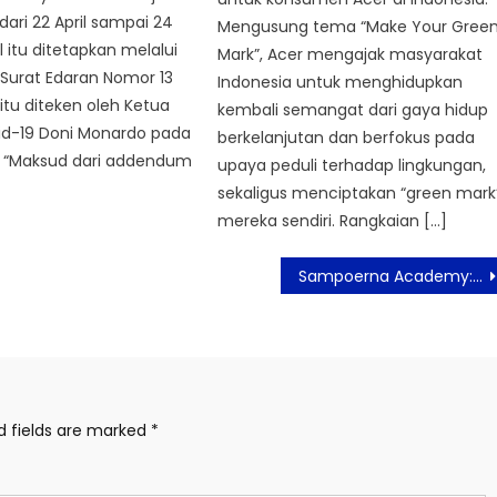
dari 22 April sampai 24
Mengusung tema “Make Your Gree
l itu ditetapkan melalui
Mark”, Acer mengajak masyarakat
urat Edaran Nomor 13
Indonesia untuk menghidupkan
itu diteken oleh Ketua
kembali semangat dari gaya hidup
id-19 Doni Monardo pada
berkelanjutan dan berfokus pada
21. “Maksud dari addendum
upaya peduli terhadap lingkungan,
sekaligus menciptakan “green mark
mereka sendiri. Rangkaian […]
Sampoerna Academy: Pendidikan Berbasis STEAM Bangun SDM Anak Berkualitas
d fields are marked
*