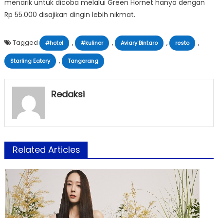
menarik untuk dicoba melalui Green Hornet hanya dengan
Rp 55.000 disajikan dingin lebih nikmat.
Tagged
,
,
,
,
#hotel
#kuliner
Aviary Bintaro
resto
,
Starling Eatery
Tangerang
Redaksi
Related Articles