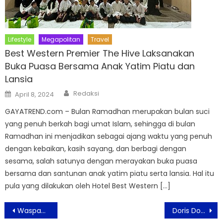
Lifestyle
Megapolitan
Travel
Best Western Premier The Hive Laksanakan
Buka Puasa Bersama Anak Yatim Piatu dan
Lansia
Author
Posted
Redaksi
April 8, 2024
on
GAYATREND.com – Bulan Ramadhan merupakan bulan suci
yang penuh berkah bagi umat Islam, sehingga di bulan
Ramadhan ini menjadikan sebagai ajang waktu yang penuh
dengan kebaikan, kasih sayang, dan berbagi dengan
sesama, salah satunya dengan merayakan buka puasa
bersama dan santunan anak yatim piatu serta lansia. Hal itu
pula yang dilakukan oleh Hotel Best Western […]
Post
Waspadai Dampak Pancaroba Terhadap Kesehatan
Doris Dorothea, Tas Kulit Dari Indonesia Ini Terkenal di Luar Negeri