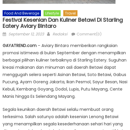
Food And Beverage
Lifestyle
Travel
Festival Kesenian Dan Kuliner Betawi Di Starling
Eatery Aviary Bintaro
Posted
Author
September 12, 2023
Redaksi
Comment(0)
on
GAYATREND.com
– Aviary Bintaro memberikan rangkaian
promosi istimewa di bulan September dengan menampilkan
berbagai pilihan kuliner terbaiknya di Starling Eatery. Suguhan
kreasi makanan dan minuman asli daerah Betawi dapat
menggugah selera seperti Asinan Betawi, Soto Betawi, Gabus
Pucung, Ayam Goreng Jakarta, Ikan Pesmol, Sayur Besan, Nasi
Kebuli, Kembang Goyang, Dodol, Lupis, Putu Mayang, Cente
Manis hingga Es Selendang Mayang.
Segala keunikan daerah Betawi selalu membuat orang
terkesima. Salah satunya adalah kesenian Lenong Betawi
yang menampilkan segala kesederhanaan sehari hari yang