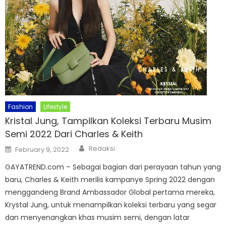
Fashion
Lifestyle
Kristal Jung, Tampilkan Koleksi Terbaru Musim
Semi 2022 Dari Charles & Keith
Author
Posted
Redaksi
February 9, 2022
on
GAYATREND.com – Sebagai bagian dari perayaan tahun yang
baru, Charles & Keith merilis kampanye Spring 2022 dengan
menggandeng Brand Ambassador Global pertama mereka,
Krystal Jung, untuk menampilkan koleksi terbaru yang segar
dan menyenangkan khas musim semi, dengan latar