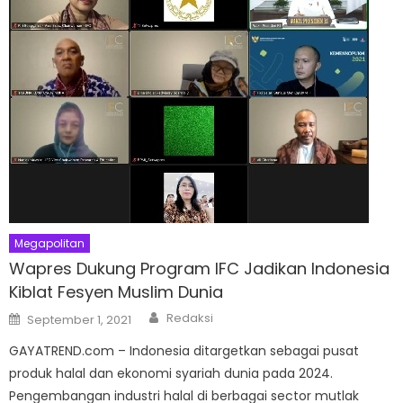
Megapolitan
Wapres Dukung Program IFC Jadikan Indonesia
Kiblat Fesyen Muslim Dunia
Author
Posted
Redaksi
September 1, 2021
on
GAYATREND.com – Indonesia ditargetkan sebagai pusat
produk halal dan ekonomi syariah dunia pada 2024.
Pengembangan industri halal di berbagai sector mutlak