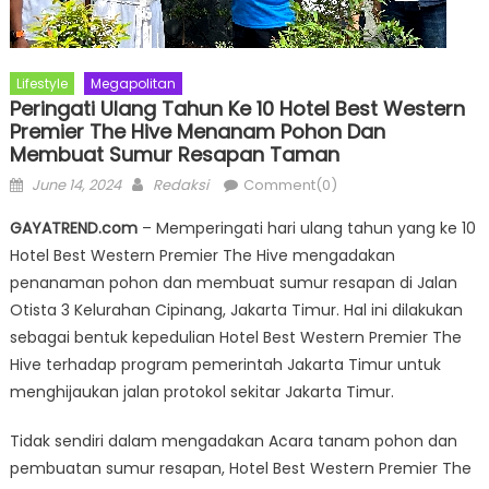
Lifestyle
Megapolitan
Peringati Ulang Tahun Ke 10 Hotel Best Western
Premier The Hive Menanam Pohon Dan
Membuat Sumur Resapan Taman
Posted
Author
June 14, 2024
Redaksi
Comment(0)
on
GAYATREND.com
– Memperingati hari ulang tahun yang ke 10
Hotel Best Western Premier The Hive mengadakan
penanaman pohon dan membuat sumur resapan di Jalan
Otista 3 Kelurahan Cipinang, Jakarta Timur. Hal ini dilakukan
sebagai bentuk kepedulian Hotel Best Western Premier The
Hive terhadap program pemerintah Jakarta Timur untuk
menghijaukan jalan protokol sekitar Jakarta Timur.
Tidak sendiri dalam mengadakan Acara tanam pohon dan
pembuatan sumur resapan, Hotel Best Western Premier The