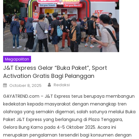
Megapolitan
J&T Express Gelar “Buka Paket”, Sport
Activation Gratis Bagi Pelanggan
Author
Posted
Redaksi
October 8, 2025
on
GAYATREND.com – J&T Express terus berupaya membangun
kedekatan kepada masyarakat dengan menangkap tren
olahraga yang semakin digemari, salah satunya melalui Buka
Paket J&T Express yang berlangsung di Plaza Tenggara,
Gelora Bung Karno pada 4-5 Oktober 2025. Acara ini
merupakan pengalaman tersendiri bagi konsumen dengan