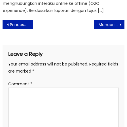
menghubungkan interaksi online ke offline (O2O
experience). Berdasarkan laporan dengan tajuk […]
Post
Princess Cheryl berharap Gibran Rakabuming Jadi Teladan bagi Toleransi
Mencari Inspirasi Pernikahan di Wedding Open House Mercure Jakarta Sabang
navigation
Leave a Reply
Your email address will not be published.
Required fields
are marked
*
Comment
*