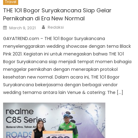
Travel
THE 1O1 Bogor Suryakancana Siap Gelar
Pernikahan di Era New Normal
Author
Posted
Redaksi
March 9, 2021
on
GAYATREND.com – THE 1O1 Bogor Suryakancana
menyelenggarakan wedding showcase dengan tema Black
Pink 2021. Kegiatan ini untuk menegaskan bahwa THE 1O1
Bogor Suryakancana siap menjadi tempat momen bahagia
menggelar pernikahan dengan menerapkan protokol
kesehatan new normal. Dalam acara ini, THE 1O1 Bogor
Suryakancana bekerjasama dengan berbagai vendor
wedding ternama antara lain Venue & catering: The […]