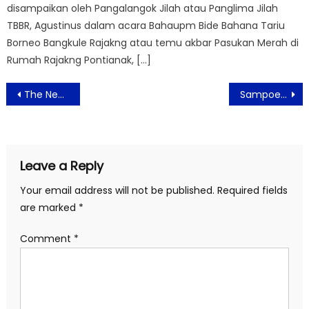
disampaikan oleh Pangalangok Jilah atau Panglima Jilah
TBBR, Agustinus dalam acara Bahaupm Bide Bahana Tariu
Borneo Bangkule Rajakng atau temu akbar Pasukan Merah di
Rumah Rajakng Pontianak, […]
Post
The New Balance 9060 Eksklusif di Foot Locker, Koleksi yang Wajib Dimiliki
Sampoerna University Hadirkan Dialog Pentingnya Integrasi AI dalam Pendidikan
navigation
Leave a Reply
Your email address will not be published.
Required fields
are marked
*
Comment
*