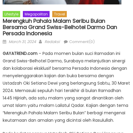
Lifestyle
Megapolitan
Travel
Merengkuh Pahala Malam Seribu Bulan
Bersama Grand Swiss-Belhotel Darmo Dan
Persada Indonesia
Posted
Author
March 31, 2024
Redaksi
Comment(0)
on
GAYATREND.com
– Pada momen bulan suci Ramadan ini
Grand Swiss-Belhotel Darmo, Surabaya melanjutkan sinergi
dan kolaborasi eksklusif bersama Persada Indonesia dengan
menyelenggarakan kajian dan buka bersama dengan
Ustadzah Oki Setiana Dewi yang berlangsung Sabtu, 30 Maret
2024. Memasuki sepuluh hari terakhir di bulan Ramadhan
1445 Hijiriah, ada satu malam yang sangat dinantikan oleh
umat Islam yaitu malam Lailatul Qadar. Kajian dengan tema
“Merengkuh Pahala Malam Seribu Bulan” berbagi mengenai
keutamaan dan amalan yang dicintai oleh Rasulullah.