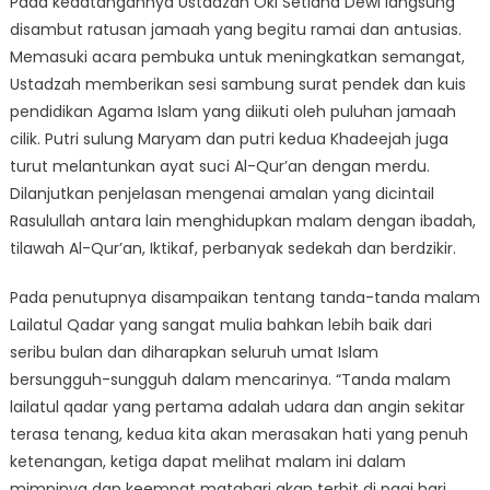
Pada kedatangannya Ustadzah Oki Setiana Dewi langsung
disambut ratusan jamaah yang begitu ramai dan antusias.
Memasuki acara pembuka untuk meningkatkan semangat,
Ustadzah memberikan sesi sambung surat pendek dan kuis
pendidikan Agama Islam yang diikuti oleh puluhan jamaah
cilik. Putri sulung Maryam dan putri kedua Khadeejah juga
turut melantunkan ayat suci Al-Qur’an dengan merdu.
Dilanjutkan penjelasan mengenai amalan yang dicintail
Rasulullah antara lain menghidupkan malam dengan ibadah,
tilawah Al-Qur’an, Iktikaf, perbanyak sedekah dan berdzikir.
Pada penutupnya disampaikan tentang tanda-tanda malam
Lailatul Qadar yang sangat mulia bahkan lebih baik dari
seribu bulan dan diharapkan seluruh umat Islam
bersungguh-sungguh dalam mencarinya. “Tanda malam
lailatul qadar yang pertama adalah udara dan angin sekitar
terasa tenang, kedua kita akan merasakan hati yang penuh
ketenangan, ketiga dapat melihat malam ini dalam
mimpinya dan keempat matahari akan terbit di pagi hari