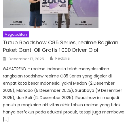
Megapolitan
Tutup Roadshow C85 Series, realme Bagikan
Paket Ganti Oli Gratis 1.000 Driver Ojol
Author
Posted
Redaksi
December 17, 2025
on
GAYATREND – realme Indonesia telah menyelesaikan
rangkaian roadshow realme C85 Series yang digelar di
empat kota besar Indonesia, yakni Medan (2 Desember
2025), Manado (5 Desember 2025), Surabaya (9 Desember
2025), dan Bali (12 Desember 2025). Roadshow ini menjadi
penutup rangkaian aktivitas akhir tahun realme yang tidak
hanya berfokus pada edukasi produk, tetapi juga membawa
[…]