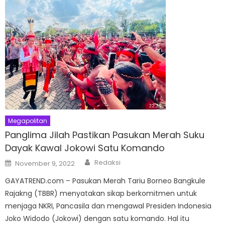
Megapolitan
Panglima Jilah Pastikan Pasukan Merah Suku
Dayak Kawal Jokowi Satu Komando
Author
Posted
Redaksi
November 9, 2022
on
GAYATREND.com – Pasukan Merah Tariu Borneo Bangkule
Rajakng (TBBR) menyatakan sikap berkomitmen untuk
menjaga NKRI, Pancasila dan mengawal Presiden Indonesia
Joko Widodo (Jokowi) dengan satu komando. Hal itu