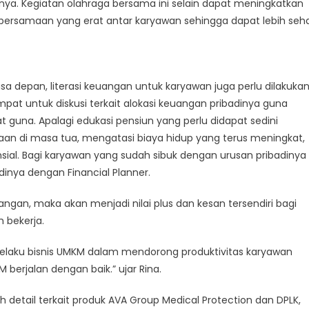
inya. Kegiatan olahraga bersama ini selain dapat meningkatkan
rsamaan yang erat antar karyawan sehingga dapat lebih seh
depan, literasi keuangan untuk karyawan juga perlu dilakuka
pat untuk diskusi terkait alokasi keuangan pribadinya guna
guna. Apalagi edukasi pensiun yang perlu didapat sedini
an di masa tua, mengatasi biaya hidup yang terus meningkat,
ial. Bagi karyawan yang sudah sibuk dengan urusan pribadinya
dinya dengan Financial Planner.
angan, maka akan menjadi nilai plus dan kesan tersendiri bagi
m bekerja.
elaku bisnis UMKM dalam mendorong produktivitas karyawan
berjalan dengan baik.” ujar Rina.
 detail terkait produk AVA Group Medical Protection dan DPLK,