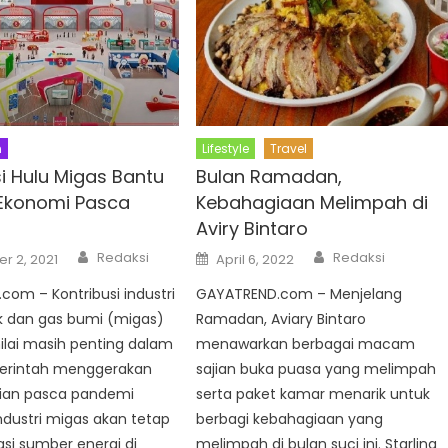
n
Lifestyle
Travel
i Hulu Migas Bantu
Bulan Ramadan,
 Ekonomi Pasca
Kebahagiaan Melimpah di
Aviry Bintaro
Author
Author
Posted
Redaksi
Redaksi
r 2, 2021
April 6, 2022
on
om – Kontribusi industri
GAYATREND.com – Menjelang
k dan gas bumi (migas)
Ramadan, Aviary Bintaro
nilai masih penting dalam
menawarkan berbagai macam
erintah menggerakan
sajian buka puasa yang melimpah
ian pasca pandemi
serta paket kamar menarik untuk
ndustri migas akan tetap
berbagi kebahagiaan yang
i sumber energi di
melimpah di bulan suci ini. Starling