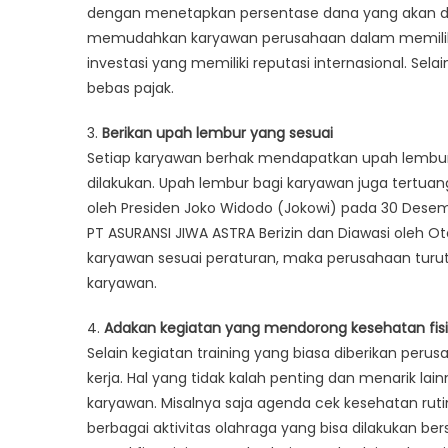
dengan menetapkan persentase dana yang akan d
memudahkan karyawan perusahaan dalam memilih je
investasi yang memiliki reputasi internasional. Sel
bebas pajak.
3.
Berikan upah lembur yang sesuai
Setiap karyawan berhak mendapatkan upah lembur 
dilakukan. Upah lembur bagi karyawan juga tertua
oleh Presiden Joko Widodo (Jokowi) pada 30 Desemb
PT ASURANSI JIWA ASTRA Berizin dan Diawasi oleh O
karyawan sesuai peraturan, maka perusahaan tur
karyawan.
4.
Adakan kegiatan yang mendorong kesehatan fisi
Selain kegiatan training yang biasa diberikan pe
kerja. Hal yang tidak kalah penting dan menarik la
karyawan. Misalnya saja agenda cek kesehatan rut
berbagai aktivitas olahraga yang bisa dilakukan be