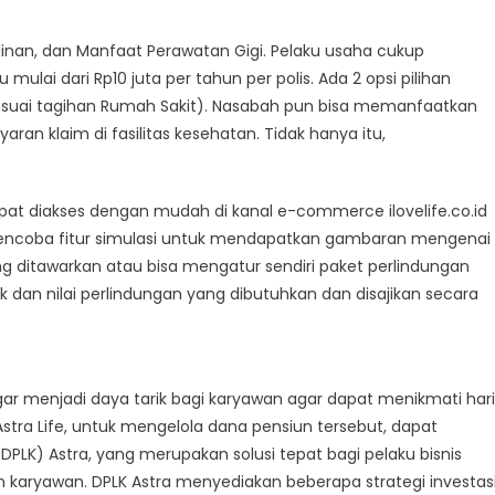
linan, dan Manfaat Perawatan Gigi. Pelaku usaha cukup
lai dari Rp10 juta per tahun per polis. Ada 2 opsi pilihan
sesuai tagihan Rumah Sakit). Nasabah pun bisa memanfaatkan
an klaim di fasilitas kesehatan. Tidak hanya itu,
pat diakses dengan mudah di kanal e-commerce ilovelife.co.id
a mencoba fitur simulasi untuk mendapatkan gambaran mengenai
ng ditawarkan atau bisa mengatur sendiri paket perlindungan
 dan nilai perlindungan yang dibutuhkan dan disajikan secara
ar menjadi daya tarik bagi karyawan agar dapat menikmati hari
ra Life, untuk mengelola dana pensiun tersebut, dapat
LK) Astra, yang merupakan solusi tepat bagi pelaku bisnis
aryawan. DPLK Astra menyediakan beberapa strategi investas