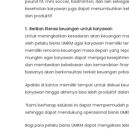
pound fit, mini soccer, badminton, dan lain sebaga
kesehatan karyawan juga dapat menumbuhkan kebe
dan produktif.
5.
Berikan literasi keuangan untuk karyawan
Untuk meningkatkan kesadaran akan keuangan masa 
oleh pelaku bisnis UMKM agar karyawan memiliki tem
memiliki rencana keuangan masa depan yang tepat 
mungkin agar karyawan dapat menjaga kesejahtera
dan memberikan kebebasan dan kemandirian finans
biasanya akan berkonsultasi terkait keuangan priba
Apabila di kantor memiliki tempat untuk diskusi keu
karyawan hingga akhirnya bisa lebih produktif dala
“Kami berharap edukasi ini dapat mempermudah p
sehingga dapat mendukung operasional bisnis UMKM 
Bagi para pelaku bisnis UMKM dapat mengakses lebih