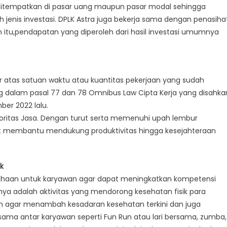
itempatkan di pasar uang maupun pasar modal sehingga
nis investasi. DPLK Astra juga bekerja sama dengan penasiha
ain itu,pendapatan yang diperoleh dari hasil investasi umumnya
atas satuan waktu atau kuantitas pekerjaan yang sudah
ng dalam pasal 77 dan 78 Omnibus Law Cipta Kerja yang disahka
er 2022 lalu.
toritas Jasa. Dengan turut serta memenuhi upah lembur
ut membantu mendukung produktivitas hingga kesejahteraan
k
rusahaan untuk karyawan agar dapat meningkatkan kompetensi
innya adalah aktivitas yang mendorong kesehatan fisik para
in agar menambah kesadaran kesehatan terkini dan juga
rsama antar karyawan seperti Fun Run atau lari bersama, zumba,