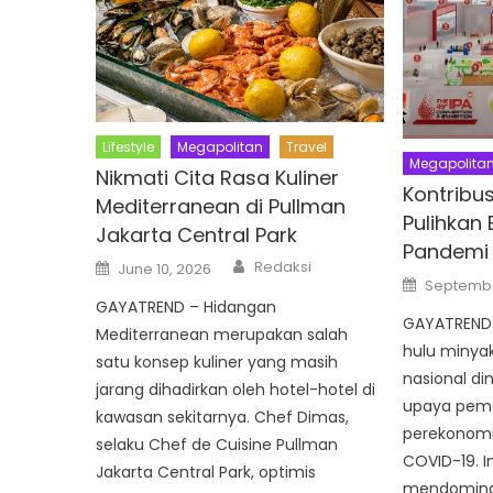
Lifestyle
Megapolitan
Travel
Megapolita
Nikmati Cita Rasa Kuliner
Kontribus
Mediterranean di Pullman
Pulihkan
Jakarta Central Park
Pandemi
Author
Posted
Redaksi
June 10, 2026
on
Posted
Septembe
on
GAYATREND – Hidangan
GAYATREND.c
Mediterranean merupakan salah
hulu minya
satu konsep kuliner yang masih
nasional di
jarang dihadirkan oleh hotel-hotel di
upaya pem
kawasan sekitarnya. Chef Dimas,
perekonom
selaku Chef de Cuisine Pullman
COVID-19. I
Jakarta Central Park, optimis
mendominas