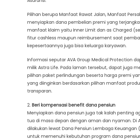
Asuransi.
Pilihan berupa Manfaat Rawat Jalan, Manfaat Persa
menyiapkan dana pembelian premi yang terjangkau mu
manfaat klaim yaitu Inner Limit dan as Charged (
fitur cashless maupun reimbursement saat pembayar
kepesertaannya juga bisa keluarga karyawan.
Informasi seputar AVA Group Medical Protection da
milik Astra Life. Pada laman tersebut, dapat jug
pilihan paket perlindungan beserta harga premi ya
yang diinginkan berdasarkan pilihan manfaat produk
transparan.
2.
Beri kompensasi benefit dana pensiun
Menyiapkan dana pensiun juga tak kalah penting ag
tua di masa depan dengan aman dan nyaman. Di Ast
dilakukan lewat Dana Pensiun Lembaga Keuangan (DP
untuk memenuhi kebutuhan program dana pensiun k