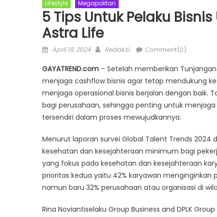
Lifestyle
Megapolitan
5 Tips Untuk Pelaku Bisni
Astra Life
Posted
Author
April 19, 2024
Redaksi
Comment(0)
on
GAYATREND.com
– Setelah memberikan Tunjangan H
menjaga cashflow bisnis agar tetap mendukung kestab
menjaga operasional bisnis berjalan dengan baik. T
bagi perusahaan, sehingga penting untuk menjaga 
tersendiri dalam proses mewujudkannya.
Menurut laporan survei Global Talent Trends 202
kesehatan dan kesejahteraan minimum bagi pekerja
yang fokus pada kesehatan dan kesejahteraan kary
prioritas kedua yaitu 42% karyawan menginginkan 
namun baru 32% perusahaan atau organisasi di wil
Rina Noviantiselaku Group Business and DPLK Group