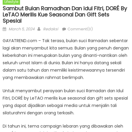
Lifestyle
Sambut Bulan Ramadhan Dan Idul Fitri, DORÉ By
LeTAO Merilis Kue Seasonal Dan Gift Sets
Spesial
Posted
Author
March 5, 2024
Redaksi
Comment(0)
on
GAYATREND.com – Tak terasa, bulan suci Ramadan sebentar
lagi akan menyambut kita semua. Bulan yang penuh dengan
keberkahan ini merupakan bulan yang dinanti-nantikan oleh
seluruh umat Islam di dunia. Bulan ini hanya datang sekali
dalam satu tahun dan memiliki keistimewaannya tersendiri
yang membawakan rahmat berlimpah.
Untuk menyambut perayaan bulan suci Ramadan dan Idul
Fitri, DORÉ by LeTAO merilis kue seasonal dan gift sets spesial
yang dapat dijadikan sebagai media untuk menjalin tali
silaturahmi dengan orang terkasih.
Di tahun ini, tema campaign lebaran yang dibawakan oleh