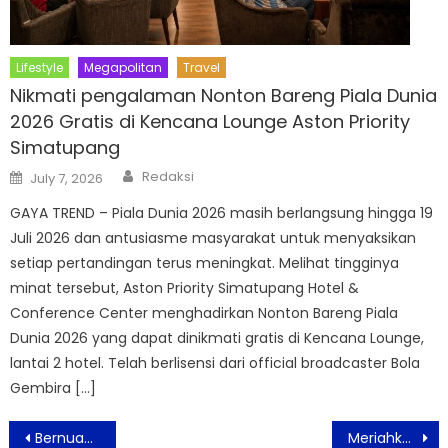
Lifestyle
Megapolitan
Travel
Nikmati pengalaman Nonton Bareng Piala Dunia
2026 Gratis di Kencana Lounge Aston Priority
Simatupang
Author
Posted
Redaksi
July 7, 2026
on
GAYA TREND – Piala Dunia 2026 masih berlangsung hingga 19
Juli 2026 dan antusiasme masyarakat untuk menyaksikan
setiap pertandingan terus meningkat. Melihat tingginya
minat tersebut, Aston Priority Simatupang Hotel &
Conference Center menghadirkan Nonton Bareng Piala
Dunia 2026 yang dapat dinikmati gratis di Kencana Lounge,
lantai 2 hotel. Telah berlisensi dari official broadcaster Bola
Gembira […]
Post
Bernuansa Maroko, Aston Bogor Tawarkan Pengalaman Berbuka Puasa dengan Sajian Nusantara Hingga Timur Tengah
Meriahkan Bulan Suci Ramadan, Aviari Bintaro Hadir Dalam Ramadan Penuh Sensasi