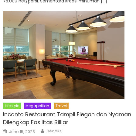
75.000 net/porsi. Sementara kreasi minuman […]
Lifestyle
Megapolitan
Travel
Incanto Restaurant Tampil Elegan dan Nyaman
Dilengkap Fasilitas Billiar
Author
Posted
Redaksi
June 15, 2023
on