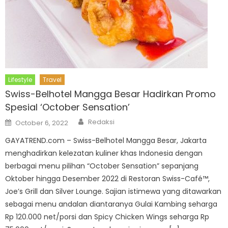
Lifestyle
Travel
Swiss-Belhotel Mangga Besar Hadirkan Promo
Spesial ‘October Sensation’
Author
Posted
Redaksi
October 6, 2022
on
GAYATREND.com – Swiss-Belhotel Mangga Besar, Jakarta
menghadirkan kelezatan kuliner khas Indonesia dengan
berbagai menu pilihan “October Sensation” sepanjang
Oktober hingga Desember 2022 di Restoran Swiss-Café™,
Joe’s Grill dan Silver Lounge. Sajian istimewa yang ditawarkan
sebagai menu andalan diantaranya Gulai Kambing seharga
Rp 120.000 net/porsi dan Spicy Chicken Wings seharga Rp