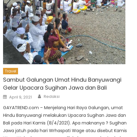
Travel
Sambut Galungan Umat Hindu Banyuwangi
Gelar Upacara Sugihan Jawa dan Bali
Author
Posted
Redaksi
April 9, 2021
on
GAYATREND.com – Menjelang Hari Raya Galungan, umat
Hindu Banyuwangi melakukan Upacara Sugihan Jawa dan
Bali pada Hari Kamis (8/4/2021). Apa maknanya ? Sugihan
Jawa jatuh pada hari Wrhaspati Wage atau disebut Kamis