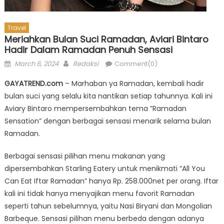
Travel
Meriahkan Bulan Suci Ramadan, Aviari Bintaro
Hadir Dalam Ramadan Penuh Sensasi
Posted
Author
March 6, 2024
Redaksi
Comment(0)
on
GAYATREND.com
– Marhaban ya Ramadan, kembali hadir
bulan suci yang selalu kita nantikan setiap tahunnya. Kali ini
Aviary Bintaro mempersembahkan tema ”Ramadan
Sensation” dengan berbagai sensasi menarik selama bulan
Ramadan.
Berbagai sensasi pilihan menu makanan yang
dipersembahkan Starling Eatery untuk menikmati “All You
Can Eat Iftar Ramadan” hanya Rp. 258.000net per orang. Iftar
kali ini tidak hanya menyajikan menu favorit Ramadan
seperti tahun sebelumnya, yaitu Nasi Biryani dan Mongolian
Barbeque. Sensasi pilihan menu berbeda dengan adanya