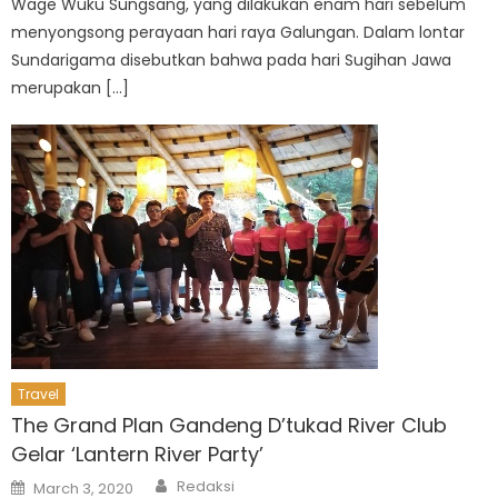
Wage Wuku Sungsang, yang dilakukan enam hari sebelum
menyongsong perayaan hari raya Galungan. Dalam lontar
Sundarigama disebutkan bahwa pada hari Sugihan Jawa
merupakan […]
Travel
The Grand Plan Gandeng D’tukad River Club
Gelar ‘Lantern River Party’
Author
Posted
Redaksi
March 3, 2020
on