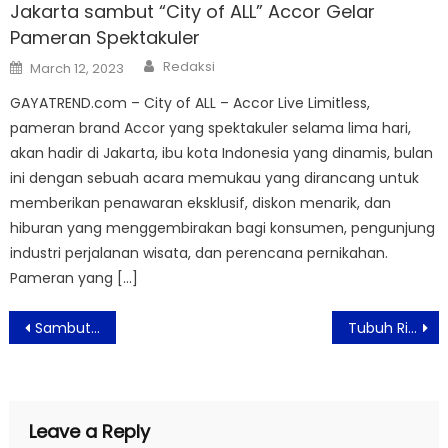
Jakarta sambut “City of ALL” Accor Gelar
Pameran Spektakuler
Author
Posted
Redaksi
March 12, 2023
on
GAYATREND.com – City of ALL – Accor Live Limitless,
pameran brand Accor yang spektakuler selama lima hari,
akan hadir di Jakarta, ibu kota Indonesia yang dinamis, bulan
ini dengan sebuah acara memukau yang dirancang untuk
memberikan penawaran eksklusif, diskon menarik, dan
hiburan yang menggembirakan bagi konsumen, pengunjung
industri perjalanan wisata, dan perencana pernikahan.
Pameran yang […]
Post
Sambut Bulan Ramadhan dan Idul Fitri, DORÉ by LeTAO Merilis Kue Seasonal dan Gift Sets Spesial
Tubuh Rileks dan Menenangkan Pikiran Bersama Soyree.id
navigation
Leave a Reply