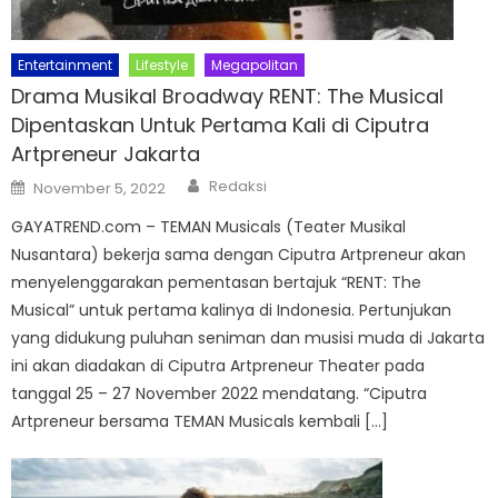
Entertainment
Lifestyle
Megapolitan
Drama Musikal Broadway RENT: The Musical
Dipentaskan Untuk Pertama Kali di Ciputra
Artpreneur Jakarta
Author
Posted
Redaksi
November 5, 2022
on
GAYATREND.com – TEMAN Musicals (Teater Musikal
Nusantara) bekerja sama dengan Ciputra Artpreneur akan
menyelenggarakan pementasan bertajuk “RENT: The
Musical” untuk pertama kalinya di Indonesia. Pertunjukan
yang didukung puluhan seniman dan musisi muda di Jakarta
ini akan diadakan di Ciputra Artpreneur Theater pada
tanggal 25 – 27 November 2022 mendatang. “Ciputra
Artpreneur bersama TEMAN Musicals kembali […]