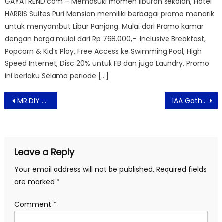
GAYATREND.com – Memasuki momen liburan sekolah, Hotel
HARRIS Suites Puri Mansion memiliki berbagai promo menarik
untuk menyambut Libur Panjang. Mulai dari Promo kamar
dengan harga mulai dari Rp 768.000,-. Inclusive Breakfast,
Popcorn & Kid’s Play, Free Access ke Swimming Pool, High
Speed Internet, Disc 20% untuk FB dan juga Laundry. Promo
ini berlaku Selama periode […]
Post
MR.DIY Ajak Masyarakat Cintai Produk Lokal
IAA Gathering Akan Meningkatkan Kesadaran Masyarakat Indonesia Terhadap Aromaterapi
navigation
Leave a Reply
Your email address will not be published.
Required fields
are marked
*
Comment
*