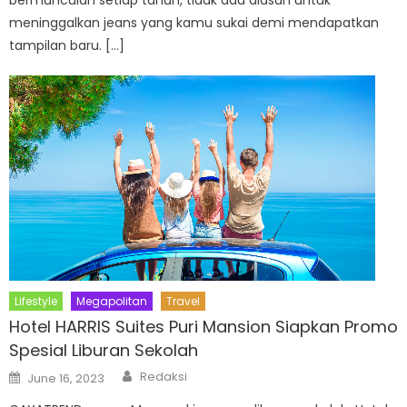
bermunculan setiap tahun, tidak ada alasan untuk
meninggalkan jeans yang kamu sukai demi mendapatkan
tampilan baru. […]
Lifestyle
Megapolitan
Travel
Hotel HARRIS Suites Puri Mansion Siapkan Promo
Spesial Liburan Sekolah
Author
Posted
Redaksi
June 16, 2023
on