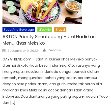
Food And Beverage
Lifestyle
Travel
ASTON Priority Simatupang Hotel Hadirkan
Menu Khas Meksiko
Author
Posted
Redaksi
September 9, 2022
on
GAYATREND.com – Saat ini kuliner khas Meksiko banyak
ditemui di kota-kota besar Indonesia. Cita rasanya yang
menyerupai masakan Indonesia dengan banyak olahan
rempah, menggunakan bahan yang segar, bercampur
dengan rasa pedas, asam, dan gurih, maka tak heran bila
makanan khas Meksiko ini cocok dengan lidah orang
Indonesia. Dua diantaranya yang paling populer adalah Taco
dan […]