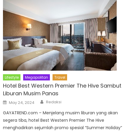
Lifestyle
Megapolitan
Travel
Hotel Best Western Premier The Hive Sambut
Liburan Musim Panas
Author
Posted
Redaksi
May 24, 2024
on
GAYATREND.com – Menjelang musim liburan yang akan
segera tiba, hotel Best Western Premier The Hive
menghadirkan sejumlah promo spesial “Summer Holiday”