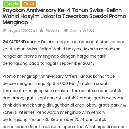
Lifestyle
Travel
Rayakan Anniversary Ke-4 Tahun Swiss-Belinn
Wahid Hasyim Jakarta Tawarkan Spesial Promo
Menginap
Posted
Author
August 28, 2024
Redaksi
Comment(0)
on
GAYATREND.com
– Dalam rangka memperingati Anniversary
ke-4 tahun Swiss-Belinn Wahid Hasyim, Jakarta meriahkan
rangkaian promo menginap dengan harga menarik
berlangsung pada tanggal 1 september 2024.
Promo menginap “Anniversary Offers” untuk kamar tipe
deluxe dengan harga Rp 614.000 Net / malam sudah
termasuk menginap satu malam, termasuk sarapan untuk
dua orang, gratis kopi dan roti untuk 2 orang, gratis welcome
drink dan snack yang disuguhkan di area lobby, gratis parkir &
koneksi internet. Penawaran menginap Anniversary
berlangsung mulai 1-30 September 2024 dan untuk
pemesanan dapat melalui telepon atau WhatsApp di nomor