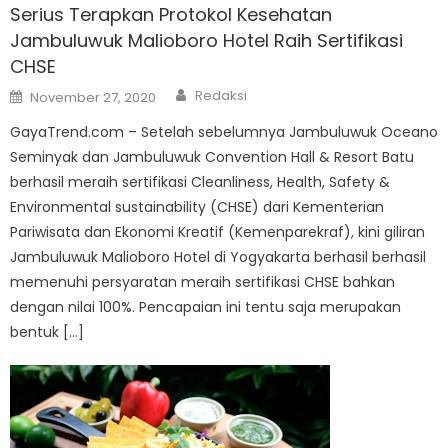
Serius Terapkan Protokol Kesehatan
Jambuluwuk Malioboro Hotel Raih Sertifikasi
CHSE
Author
Posted
Redaksi
November 27, 2020
on
GayaTrend.com – Setelah sebelumnya Jambuluwuk Oceano
Seminyak dan Jambuluwuk Convention Hall & Resort Batu
berhasil meraih sertifikasi Cleanliness, Health, Safety &
Environmental sustainability (CHSE) dari Kementerian
Pariwisata dan Ekonomi Kreatif (Kemenparekraf), kini giliran
Jambuluwuk Malioboro Hotel di Yogyakarta berhasil berhasil
memenuhi persyaratan meraih sertifikasi CHSE bahkan
dengan nilai 100%. Pencapaian ini tentu saja merupakan
bentuk […]