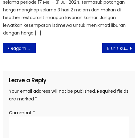
selama periode 17 Mei – 31 Juli 2024, termasuk potongan
harga menginap selama 3 hari 2 malam dan makan di
heather restaurant maupun layanan kamar. Jangan
lewatkan kesempatan istimewa untuk menikmati liburan
dengan harga […]
Post
Ragam Promo dan Kegiatan Menarik Meriahkan Anniversary ke-9 Tahun Swiss-Belinn Simatupang
Bisnis Kue Lapis Legit, Linda Belinyu Raup Omzet Ratusan Juta Rupiah
navigation
Leave a Reply
Your email address will not be published.
Required fields
are marked
*
Comment
*