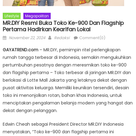
Lifestyle
Megapolitan
MR.DIY Resmi Buka Toko Ke-900 Dan Flagship
Pertama Hadirkan Kearifan Lokal
Posted
Author
November 22, 2024
Redaksi
Comment(0)
on
GAYATREND.com
– MR.DIY, pemimpin ritel perlengkapan
rumah tangga terbesar di Indonesia, semakin mengukuhkan
pertumbuhan pesatnya dengan meresmikan toko ke-900
dan flagship pertama – Toko terbesar di jaringan MR.DIY dan
berlokasi di Lotte Mall Jakarta yang letaknya dekat dengan
pusat aktivitas keluarga. Memiliki keunikan tersendiri, desain
toko ini menonjolkan rotan, bahan khas Indonesia, untuk
menciptakan pengalaman belanja modern yang hangat dan
dekat dengan pelanggan.
Edwin Cheah sebagai President Director MR.DIY Indonesia
menyatakan, “Toko ke-900 dan flagship pertama ini