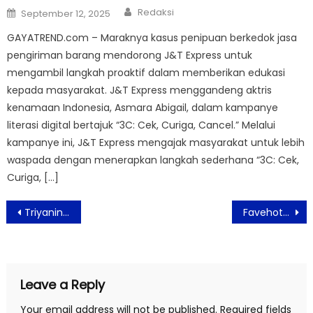
Author
Posted
Redaksi
September 12, 2025
on
GAYATREND.com – Maraknya kasus penipuan berkedok jasa
pengiriman barang mendorong J&T Express untuk
mengambil langkah proaktif dalam memberikan edukasi
kepada masyarakat. J&T Express menggandeng aktris
kenamaan Indonesia, Asmara Abigail, dalam kampanye
literasi digital bertajuk “3C: Cek, Curiga, Cancel.” Melalui
kampanye ini, J&T Express mengajak masyarakat untuk lebih
waspada dengan menerapkan langkah sederhana “3C: Cek,
Curiga, […]
Post
Triyaningsih Berhasil Menjadi Perempuan Indonesia Pertama yang Menyelesaikan TCS New York City Marathon 2024
Favehotel PGC Cililitan Jakarta Sambut Tahun Baru 2025 Dengan Penawaran Spesial
navigation
Leave a Reply
Your email address will not be published.
Required fields