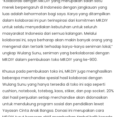
“Kolaborasi dengan MR.DIY yang merupakan salah satu
merek berpengaruh di Indonesia dengan jangkauan yang
luas adalah kehormatan bagi saya. Karya yang ditampilkan
dalam kolaborasi ini pun terinspirasi dari komitmen MR.DIY
untuk selalu menyediakan kebutuhan untuk seluruh
masyarakat Indonesia dari semua kalangan. Melalui
kolaborasi ini, saya berharap akan makin banyak orang yang
mengenal dan tertarik terhadap karya-karya seniman lokal,”
ungkap Wulang Sunu, seniman yang berkolaborasi dengan
MR.DIY dalam pembukaan toko MR.DIY yang ke-900.
Khusus pada pembukaan toko ini, MR.DIY juga menghasilkan
beberapa merchandise spesial hasil kolaborasi dengan
Wulang Sunu yang hanya tersedia di toko ini saja seperti
cushion, notebook, totebag, kaos, stiker, dan pop socket. 20%
dari hasil penjualan setiap merchandise akan didonasikan
untuk mendukung program sosial dan pendidikan lewat
Yayasan Cinta Anak Bangsa. Donasi ini merupakan cara
MR.DIY turut berperan aktif memberikan timbal balik kepada