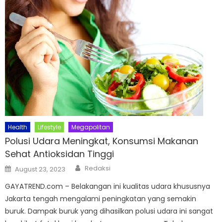
Health
Lifestyle
Megapolitan
Polusi Udara Meningkat, Konsumsi Makanan
Sehat Antioksidan Tinggi
Author
Posted
Redaksi
August 23, 2023
on
GAYATREND.com – Belakangan ini kualitas udara khususnya
Jakarta tengah mengalami peningkatan yang semakin
buruk. Dampak buruk yang dihasilkan polusi udara ini sangat