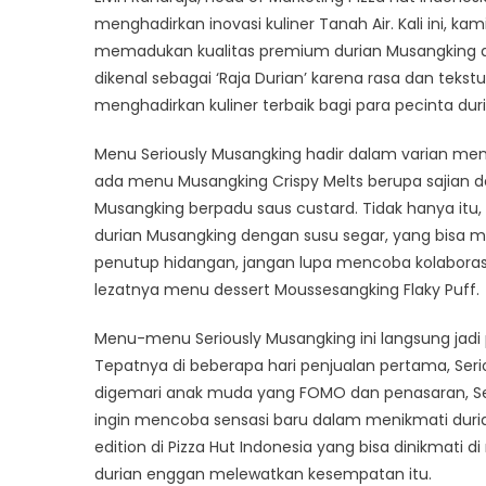
menghadirkan inovasi kuliner Tanah Air. Kali ini,
memadukan kualitas premium durian Musangking den
dikenal sebagai ‘Raja Durian’ karena rasa dan tek
menghadirkan kuliner terbaik bagi para pecinta duri
Menu Seriously Musangking hadir dalam varian menu 
ada menu Musangking Crispy Melts berupa sajian dess
Musangking berpadu saus custard. Tidak hanya itu,
durian Musangking dengan susu segar, yang bisa m
penutup hidangan, jangan lupa mencoba kolaborasi
lezatnya menu dessert Moussesangking Flaky Puff.
Menu-menu Seriously Musangking ini langsung jadi 
Tepatnya di beberapa hari penjualan pertama, Seriou
digemari anak muda yang FOMO dan penasaran, Ser
ingin mencoba sensasi baru dalam menikmati duri
edition di Pizza Hut Indonesia yang bisa dinikmat
durian enggan melewatkan kesempatan itu.