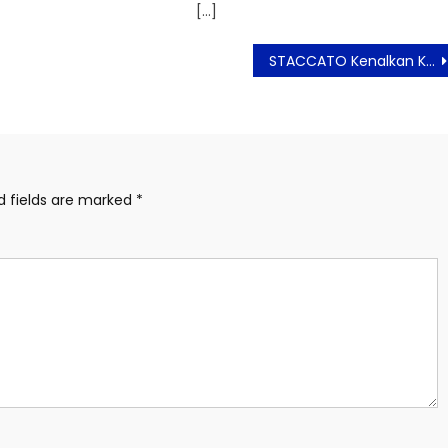
[…]
STACCATO Kenalkan Koleksi Lunar New Year 2025
d fields are marked
*