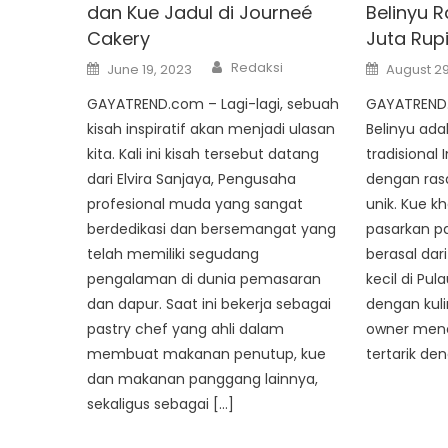
dan Kue Jadul di Journeé
Belinyu 
Cakery
Juta Rup
Author
Posted
Posted
Redaksi
June 19, 2023
August 29
on
on
GAYATREND.com – Lagi-lagi, sebuah
GAYATREND.c
kisah inspiratif akan menjadi ulasan
Belinyu ada
kita. Kali ini kisah tersebut datang
tradisional
dari Elvira Sanjaya, Pengusaha
dengan ras
profesional muda yang sangat
unik. Kue k
berdedikasi dan bersemangat yang
pasarkan pa
telah memiliki segudang
berasal dar
pengalaman di dunia pemasaran
kecil di Pul
dan dapur. Saat ini bekerja sebagai
dengan kuli
pastry chef yang ahli dalam
owner menc
membuat makanan penutup, kue
tertarik den
dan makanan panggang lainnya,
sekaligus sebagai […]