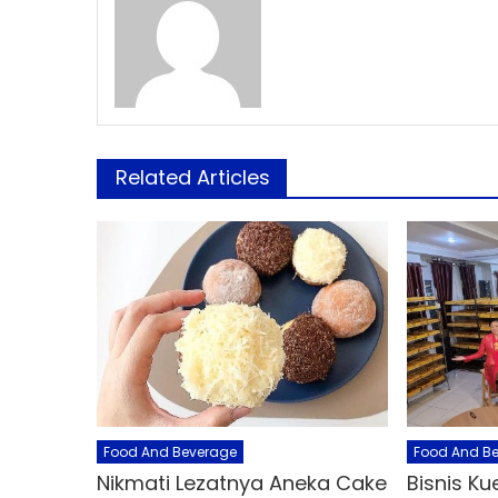
Related Articles
Food And Beverage
Food And B
Nikmati Lezatnya Aneka Cake
Bisnis Kue