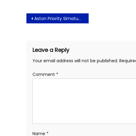
Post
Aston Priority Simatupang Rekomendasi Hotel Untuk Merayakan Imlek di Jakarta Selatan
navigation
Leave a Reply
Your email address will not be published.
Require
Comment
*
Name
*