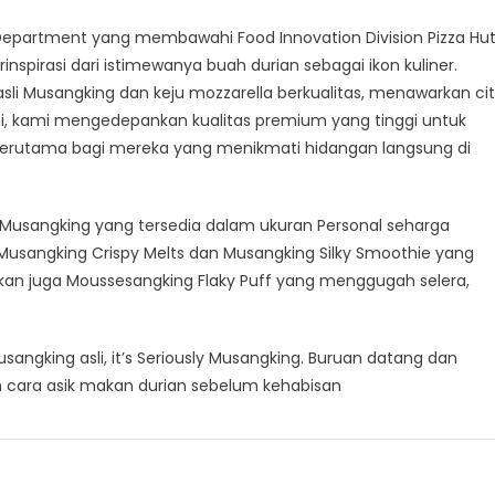
Department yang membawahi Food Innovation Division Pizza Hu
nspirasi dari istimewanya buah durian sebagai ikon kuliner.
sli Musangking dan keju mozzarella berkualitas, menawarkan ci
ini, kami mengedepankan kualitas premium yang tinggi untuk
erutama bagi mereka yang menikmati hidangan langsung di
al Musangking yang tersedia dalam ukuran Personal seharga
 Musangking Crispy Melts dan Musangking Silky Smoothie yang
kan juga Moussesangking Flaky Puff yang menggugah selera,
sangking asli, it’s Seriously Musangking. Buruan datang dan
an cara asik makan durian sebelum kehabisan