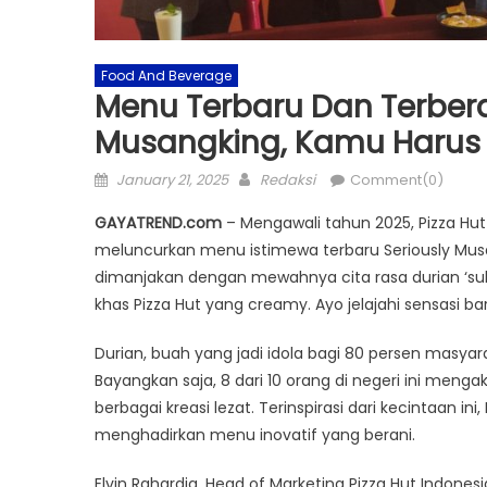
Food And Beverage
Menu Terbaru Dan Terberan
Musangking, Kamu Harus
Posted
Author
January 21, 2025
Redaksi
Comment(0)
on
GAYATREND.com
– Mengawali tahun 2025, Pizza Hu
meluncurkan menu istimewa terbaru Seriously Musan
dimanjakan dengan mewahnya cita rasa durian ‘sul
khas Pizza Hut yang creamy. Ayo jelajahi sensasi 
Durian, buah yang jadi idola bagi 80 persen masyara
Bayangkan saja, 8 dari 10 orang di negeri ini meng
berbagai kreasi lezat. Terinspirasi dari kecintaan 
menghadirkan menu inovatif yang berani.
Elvin Rahardja, Head of Marketing Pizza Hut Indone