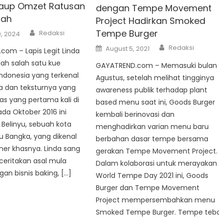
Raup Omzet Ratusan
dengan Tempe Movement
iah
Project Hadirkan Smoked
Author
Tempe Burger
Redaksi
, 2024
Author
Posted
Redaksi
August 5, 2021
om – Lapis Legit Linda
on
lah salah satu kue
GAYATREND.com – Memasuki bulan
 Indonesia yang terkenal
Agustus, setelah melihat tingginya
a dan teksturnya yang
awareness publik terhadap plant
has yang pertama kali di
based menu saat ini, Goods Burger
da Oktober 2016 ini
kembali berinovasi dan
i Belinyu, sebuah kota
menghadirkan varian menu baru
au Bangka, yang dikenal
berbahan dasar tempe bersama
ner khasnya. Linda sang
gerakan Tempe Movement Project.
eritakan asal mula
Dalam kolaborasi untuk merayakan
gan bisnis baking, […]
World Tempe Day 2021 ini, Goods
Burger dan Tempe Movement
Project mempersembahkan menu
Smoked Tempe Burger. Tempe teba