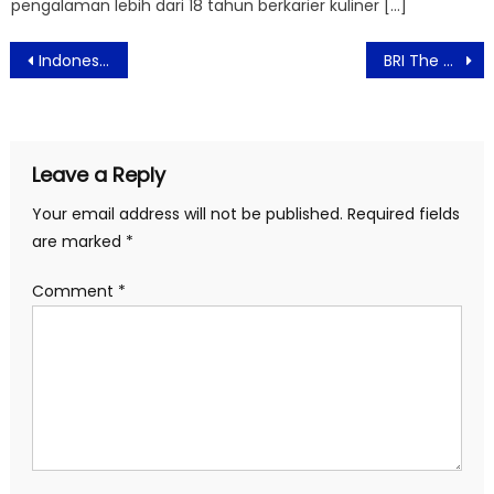
pengalaman lebih dari 18 tahun berkarier kuliner […]
Post
Indonesia Mourns the Passing of the Prince of Peace, Prince Dr. Damien Dematra
BRI The BFF Festival 2025 Resmi Dibuka, Hadirkan.Kolaborasi Kecantikan, Fashion, dan Fragrance dalam Satu Panggung
navigation
Leave a Reply
Your email address will not be published.
Required fields
are marked
*
Comment
*