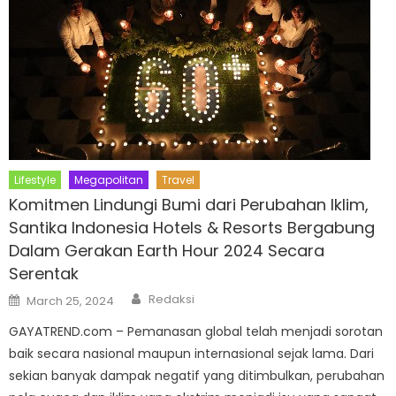
Lifestyle
Megapolitan
Travel
Komitmen Lindungi Bumi dari Perubahan Iklim,
Santika Indonesia Hotels & Resorts Bergabung
Dalam Gerakan Earth Hour 2024 Secara
Serentak
Author
Posted
Redaksi
March 25, 2024
on
GAYATREND.com – Pemanasan global telah menjadi sorotan
baik secara nasional maupun internasional sejak lama. Dari
sekian banyak dampak negatif yang ditimbulkan, perubahan