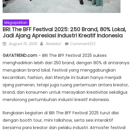
Megapolitan
BRI The BFF Festival 2025: 250 Brand, 80% Lokal,
Jadi Ajang Apresiasi Industri Kreatif Indonesia
Posted
Author
August 15, 2025
Redaksi
Comment(0)
on
GAYATREND.com
– BRI The BFF Festival 2025 sukses
menghadirkan lebih dari 250 brand, dengan 80% di antaranya
merupakan brand lokal. Festival yang menggabungkan
kecantikan, fashion, dan lifestyle ini bukan hanya menjadi
ajang pameran, tetapi juga ruang pertemuan antara kreator,
brand, dan konsumen untuk merayakan kreativitas sekaligus
mendorong pertumbuhan industri kreatif Indonesia.
Rangkaian kegiatan di BRI The BFF Festival 2025 turut diisi
dengan booth tour, mini talkshow, serta sesi interaktif
bersama para kreator dan pelaku industri. Atmosfer festival