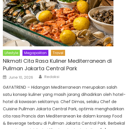
Lifestyle
Megapolitan
Travel
Nikmati Cita Rasa Kuliner Mediterranean di
Pullman Jakarta Central Park
Author
Posted
Redaksi
June 10, 2026
on
GAYATREND – Hidangan Mediterranean merupakan salah
satu konsep kuliner yang masih jarang dihadirkan oleh hotel-
hotel di kawasan sekitarnya. Chef Dimas, selaku Chef de
Cuisine Pullman Jakarta Central Park, optimis menghadirkan
cita rasa Prancis dan Mediterranean ke dalam konsep Food
& Beverage terbaru di Pullman Jakarta Central Park. Berbekal