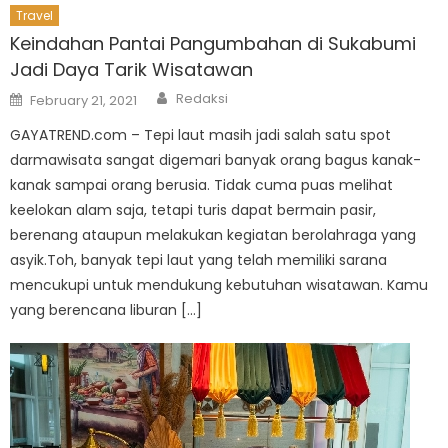
Travel
Keindahan Pantai Pangumbahan di Sukabumi
Jadi Daya Tarik Wisatawan
Author
Posted
Redaksi
February 21, 2021
on
GAYATREND.com – Tepi laut masih jadi salah satu spot
darmawisata sangat digemari banyak orang bagus kanak-
kanak sampai orang berusia. Tidak cuma puas melihat
keelokan alam saja, tetapi turis dapat bermain pasir,
berenang ataupun melakukan kegiatan berolahraga yang
asyik.Toh, banyak tepi laut yang telah memiliki sarana
mencukupi untuk mendukung kebutuhan wisatawan. Kamu
yang berencana liburan […]