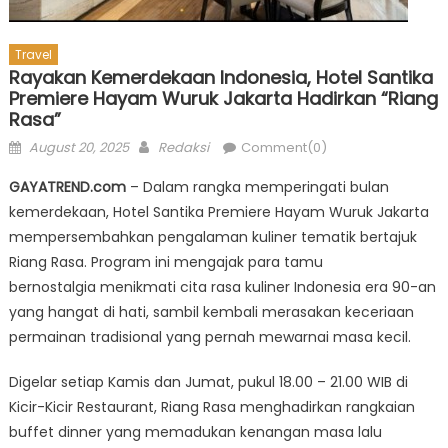
Travel
Rayakan Kemerdekaan Indonesia, Hotel Santika
Premiere Hayam Wuruk Jakarta Hadirkan “Riang
Rasa”
Posted
Author
August 20, 2025
Redaksi
Comment(0)
on
GAYATREND.com
– Dalam rangka memperingati bulan
kemerdekaan, Hotel Santika Premiere Hayam Wuruk Jakarta
mempersembahkan pengalaman kuliner tematik bertajuk
Riang Rasa. Program ini mengajak para tamu
bernostalgia menikmati cita rasa kuliner Indonesia era 90-an
yang hangat di hati, sambil kembali merasakan keceriaan
permainan tradisional yang pernah mewarnai masa kecil.
Digelar setiap Kamis dan Jumat, pukul 18.00 – 21.00 WIB di
Kicir-Kicir Restaurant, Riang Rasa menghadirkan rangkaian
buffet dinner yang memadukan kenangan masa lalu