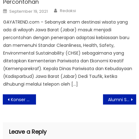
Percontohan
Author
Posted
Redaksi
September 19, 2021
on
GAYATREND.com – Sebanyak enam destinasi wisata yang
ada di wilayah Jawa Barat (Jabar) masuk menjadi
percontohan dengan penerapan adaptasi kebiasaan baru
dan memenuhi Standar Cleanliness, Health, Safety,
Environmental Sustainability (CHSE) sebagaimana yang
ditetapkan Kementerian Pariwisata dan Ekonomi Kreatif
(Kemenparekraf). Kepala Dinas Pariwisata dan Kebudayaan
(Kadisparbud) Jawa Barat (Jabar) Dedi Taufik, ketika
dihubungi melalui telepon oleh […]
Post
Konser JUMBO: Keajaiban Musik dan Cerita Kita Sukses Pukau Ribuan Penonton Berbagai Usia
Alumni SMPN 85 Jakarta Mempererat Silaturahmi dengan Kegiatan Ikadelima Gowes Merdeka 80 Tahun
navigation
Leave a Reply