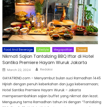
Food And Beverage
Lifestyle
Megapolitan
Travel
Nikmati Sajian Tantalizing BBQ Iftar di Hotel
Santika Premiere Hayam Wuruk Jakarta
Author
Posted
Redaksi
March 22, 2024
on
GAYATREND.com – Menyambut bulan suci Ramadhan 1445
Hijriah dengan penuh keberkahan dan juga kebersamaan;
Hotel Santika Premiere Hayam Wuruk – Jakarta
mempersembahkan sajian buffet yang nikmat dan lezat.
Mengusung tema Ramadhan tahun ini dengan “Tantalizing