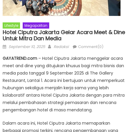
Lifestyle
Megapolitan
Hotel Ciputra Jakarta Gelar Acara Meet & Dine
Untuk Mitra Dan Media
Posted
Author
September 10, 2025
Redaksi
Comment(0)
on
GAYATREND.com
– Hotel Ciputra Jakarta menggelar acara
meet and dine yang ditujukan khusus bagi mitra bisnis dan
media pada tanggal 9 September 2025 di The Gallery
Restaurant, Lantai 1. Acara ini bertujuan untuk memperkuat
hubungan sekaligus menjalin kerja sama yang lebih
kolaboratif antara Hotel Ciputra Jakarta dengan para mitra
melalui pembahasan strategi pemasaran dan rencana
pengembangan hotel di masa mendatang.
Dalam acara ini, Hotel Ciputra Jakarta memaparkan
berbagai promosi terkini, rencana pengembangan yang