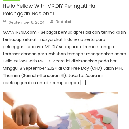
Hello Yellow With MR.DIY Peringati Hari
Pelanggan Nasional
Author
Posted
Redaksi
September 8, 2024
on
GAYATREND.com.- Sebagai bentuk apresiasi dan terima kasih
terhadap seluruh masyarakat Indonesia serta para
pelanggan setianya, MR.DIY sebagai ritel rumah tangga
terbesar dengan pertumbuhan tercepat mengadakan acara
Hello Yellow! with MR.DIY. Acara ini dilaksanakan pada hari
Minggu, 8 September 2024 di Car Free Day (CFD) Jalan M.H.
Thamrin (Sarinah-Bundaran HI), Jakarta. Acara ini
diselenggarakan untuk memperingati […]