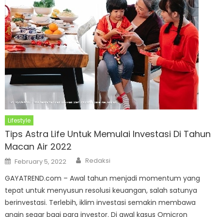
Lifestyle
Tips Astra Life Untuk Memulai Investasi Di Tahun
Macan Air 2022
Author
Posted
Redaksi
February 5, 2022
on
GAYATREND.com – Awal tahun menjadi momentum yang
tepat untuk menyusun resolusi keuangan, salah satunya
berinvestasi. Terlebih, iklim investasi semakin membawa
angin segar bagi para investor. Di awal kasus Omicron