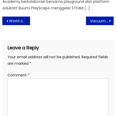
Academy berkolaborasi bersama playground dan platform
edukatif Buumi PlayScape menggelar STEAM […]
Post
World of Barbie Jakarta Resmi Dibuka, Suguhkan Dunia Barbie dalam Skala Nyata
Vacuum Cleaner AI dari Samsung, untuk Rumah Sehat dan Bersih
navigation
Leave a Reply
Your email address will not be published.
Required fields
are marked
*
Comment
*