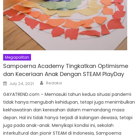
Megapolitan
Sampoerna Academy Tingkatkan Optimisme
dan Keceriaan Anak Dengan STEAM PlayDay
Author
Posted
Redaksi
July 24, 2021
on
GAYATREND.com – Memasuki tahun kedua situasi pandemi
tidak hanya mengubah kehidupan, tetapi juga menimbulkan
kekhawatiran dan keresahan dalam memandang masa
depan. Hal ini tidak hanya terjadi di kalangan dewasa, tetapi
juga pada anak-anak. Menyikapi kondisi ini, sekolah
interkultural dan pionir STEAM di Indonesia, Sampoerna