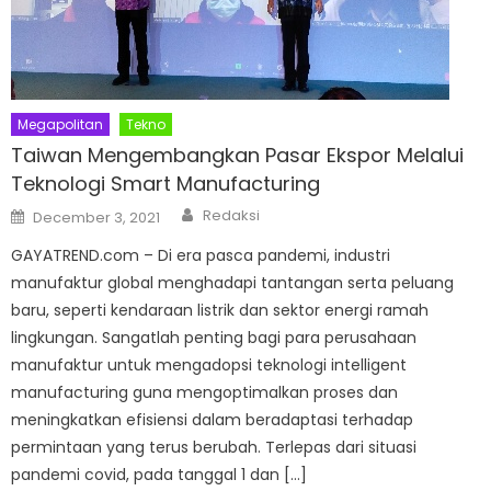
Megapolitan
Tekno
Taiwan Mengembangkan Pasar Ekspor Melalui
Teknologi Smart Manufacturing
Author
Posted
Redaksi
December 3, 2021
on
GAYATREND.com – Di era pasca pandemi, industri
manufaktur global menghadapi tantangan serta peluang
baru, seperti kendaraan listrik dan sektor energi ramah
lingkungan. Sangatlah penting bagi para perusahaan
manufaktur untuk mengadopsi teknologi intelligent
manufacturing guna mengoptimalkan proses dan
meningkatkan efisiensi dalam beradaptasi terhadap
permintaan yang terus berubah. Terlepas dari situasi
pandemi covid, pada tanggal 1 dan […]