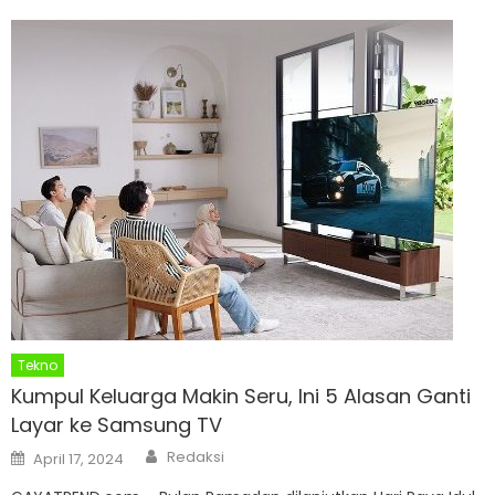
Tekno
Kumpul Keluarga Makin Seru, Ini 5 Alasan Ganti
Layar ke Samsung TV
Author
Posted
Redaksi
April 17, 2024
on