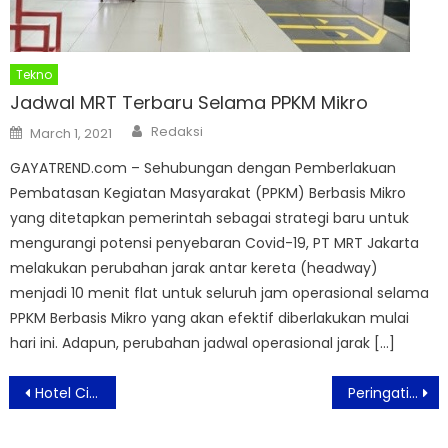
Tekno
Jadwal MRT Terbaru Selama PPKM Mikro
Author
Posted
Redaksi
March 1, 2021
on
GAYATREND.com – Sehubungan dengan Pemberlakuan
Pembatasan Kegiatan Masyarakat (PPKM) Berbasis Mikro
yang ditetapkan pemerintah sebagai strategi baru untuk
mengurangi potensi penyebaran Covid-19, PT MRT Jakarta
melakukan perubahan jarak antar kereta (headway)
menjadi 10 menit flat untuk seluruh jam operasional selama
PPKM Berbasis Mikro yang akan efektif diberlakukan mulai
hari ini. Adapun, perubahan jadwal operasional jarak […]
Post
Hotel Ciputra Jakarta Gelar Acara Meet & Dine untuk Mitra dan Media
Peringati Hari Pelanggan Nasional BRI Sudirman 1 Komitmen Berikan Pelayanan Terbaik
navigation