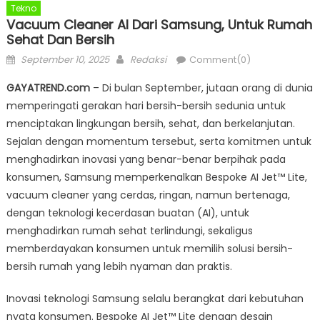
Tekno
Vacuum Cleaner AI Dari Samsung, Untuk Rumah
Sehat Dan Bersih
Posted
Author
September 10, 2025
Redaksi
Comment(0)
on
GAYATREND.com
– Di bulan September, jutaan orang di dunia
memperingati gerakan hari bersih-bersih sedunia untuk
menciptakan lingkungan bersih, sehat, dan berkelanjutan.
Sejalan dengan momentum tersebut, serta komitmen untuk
menghadirkan inovasi yang benar-benar berpihak pada
konsumen, Samsung memperkenalkan Bespoke AI Jet™ Lite,
vacuum cleaner yang cerdas, ringan, namun bertenaga,
dengan teknologi kecerdasan buatan (AI), untuk
menghadirkan rumah sehat terlindungi, sekaligus
memberdayakan konsumen untuk memilih solusi bersih-
bersih rumah yang lebih nyaman dan praktis.
Inovasi teknologi Samsung selalu berangkat dari kebutuhan
nyata konsumen. Bespoke AI Jet™ Lite dengan desain