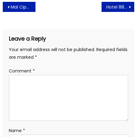
Post
Mal Ciputra Jakarta Dukung Kreativitas Generasi Muda Lewat CL Cup Mural Competition 2026
Hotel 88 Mangga Besar VIII Hadirkan “Twilight Feast” Pengalaman Iftar Tak Terlupakan di Oma Wajik Resto
navigation
Leave a Reply
Your email address will not be published.
Required fields
are marked
*
Comment
*
Name
*