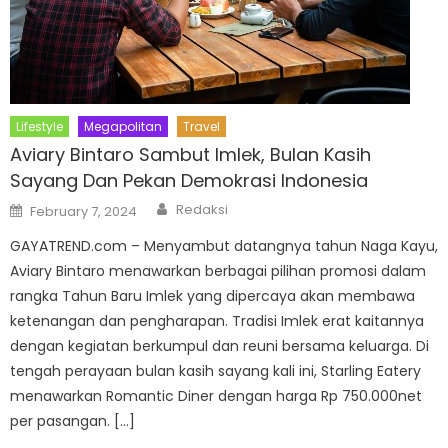
Lifestyle
Megapolitan
Travel
Aviary Bintaro Sambut Imlek, Bulan Kasih
Sayang Dan Pekan Demokrasi Indonesia
Author
Posted
Redaksi
February 7, 2024
on
GAYATREND.com – Menyambut datangnya tahun Naga Kayu,
Aviary Bintaro menawarkan berbagai pilihan promosi dalam
rangka Tahun Baru Imlek yang dipercaya akan membawa
ketenangan dan pengharapan. Tradisi Imlek erat kaitannya
dengan kegiatan berkumpul dan reuni bersama keluarga. Di
tengah perayaan bulan kasih sayang kali ini, Starling Eatery
menawarkan Romantic Diner dengan harga Rp 750.000net
per pasangan. […]