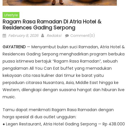
Lifestyle
Ragam Rasa Ramadan Di Atria Hotel &
Residences Gading Serpong
Posted
Author
February 8, 2026
Redaksi
Comment(0)
on
GAYATREND
— Menyambut bulan suci Ramadan, Atria Hotel &
Residences Gading Serpong menghadirkan program berbuka
puasa istimewa bertajuk “Ragam Rasa Ramadan”, sebuah
pengalaman All You Can Eat buffet yang memadukan
kekayaan cita rasa kuliner dari timur ke barat yaitu
perpaduan citarasa Nusantara, Asia, Middle East hingga ke
Western, dilengkapi dengan suasana hangat dan hiburan live
music.
Tamu dapat menikmati Ragam Rasa Ramadan dengan
harga spesial di dua outlet unggulan:
● Legen Restaurant, Atria Hotel Gading Serpong — Rp 438.000