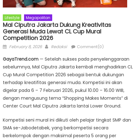
Lifestyle
Megapolitan
Mal Ciputra Jakarta Dukung Kreativitas
Generasi Muda Lewat CL Cup Mural
Competition 2026
Posted
Author
February 8, 2026
Redaksi
Comment(0)
on
GayaTrend.com
— Setelah sukses pada penyelenggaraan
sebelumnya, Mal Ciputra Jakarta kembali menghadirkan CL
Cup Mural Competition 2026 sebagai bentuk dukungan
terhadap kreatifitas generasi muda. Kompetisi ini akan
digelar pada 6 – 7 Februari 2026, pukul 10.00 – 16.00 WIB,
dengan mengusung tema “Shopping Makes Moments” di
Center Court Mal Ciputra Jakarta lantai Lower Ground.
Kompetisi seni mural ini diikuti oleh pelajar tingkat SMP dan
SMA se-Jabodetabek, yang berkompetisi secara
berkelompok dengan maksimal peserta 5 orang per