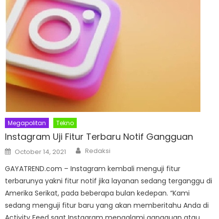
Megapolitan
Tekno
Instagram Uji Fitur Terbaru Notif Gangguan
Author
Posted
Redaksi
October 14, 2021
on
GAYATREND.com – Instagram kembali menguji fitur
terbarunya yakni fitur notif jika layanan sedang terganggu di
Amerika Serikat, pada beberapa bulan kedepan. “Kami
sedang menguji fitur baru yang akan memberitahu Anda di
Activity Feed saat Instagram mengalami gangguan atau