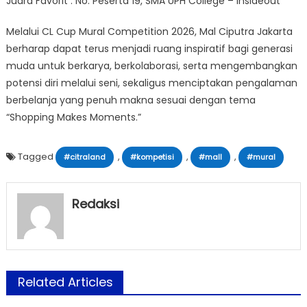
Juara Favorit : No. Peserta 19, SMA UPH College – Insideout
Melalui CL Cup Mural Competition 2026, Mal Ciputra Jakarta
berharap dapat terus menjadi ruang inspiratif bagi generasi
muda untuk berkarya, berkolaborasi, serta mengembangkan
potensi diri melalui seni, sekaligus menciptakan pengalaman
berbelanja yang penuh makna sesuai dengan tema
“Shopping Makes Moments.”
Tagged
,
,
,
#citraland
#kompetisi
#mall
#mural
Redaksi
Related Articles