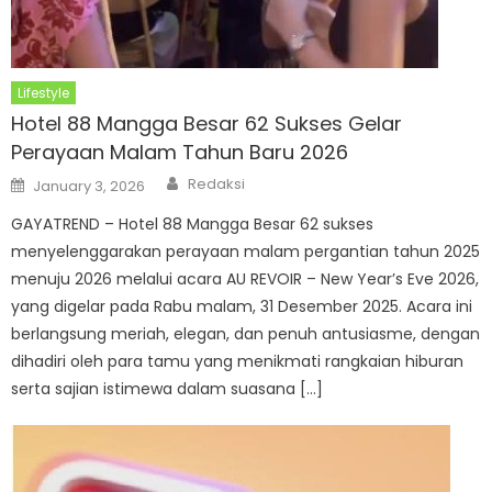
Lifestyle
Hotel 88 Mangga Besar 62 Sukses Gelar
Perayaan Malam Tahun Baru 2026
Author
Posted
Redaksi
January 3, 2026
on
GAYATREND – Hotel 88 Mangga Besar 62 sukses
menyelenggarakan perayaan malam pergantian tahun 2025
menuju 2026 melalui acara AU REVOIR – New Year’s Eve 2026,
yang digelar pada Rabu malam, 31 Desember 2025. Acara ini
berlangsung meriah, elegan, dan penuh antusiasme, dengan
dihadiri oleh para tamu yang menikmati rangkaian hiburan
serta sajian istimewa dalam suasana […]