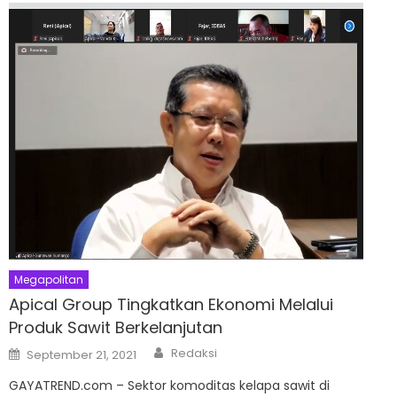
Megapolitan
Apical Group Tingkatkan Ekonomi Melalui
Produk Sawit Berkelanjutan
Author
Posted
Redaksi
September 21, 2021
on
GAYATREND.com – Sektor komoditas kelapa sawit di