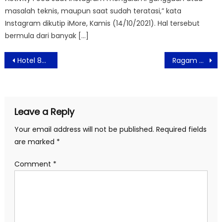
masalah teknis, maupun saat sudah teratasi,” kata
Instagram dikutip iMore, Kamis (14/10/2021). Hal tersebut
bermula dari banyak […]
Post
Hotel 88 Mangga Besar 120 Hadirkan Promo Iftar “Ramadan Savory Feast” di Bulan Ramadan 2026
Ragam Rasa Ramadan di Atria Hotel & Residences Gading Serpong
navigation
Leave a Reply
Your email address will not be published.
Required fields
are marked
*
Comment
*