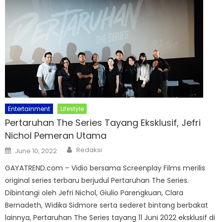
Entertainment
Lifestyle
Pertaruhan The Series Tayang Eksklusif, Jefri
Nichol Pemeran Utama
Author
Posted
Redaksi
June 10, 2022
on
GAYATREND.com – Vidio bersama Screenplay Films merilis
original series terbaru berjudul Pertaruhan The Series.
Dibintangi oleh Jefri Nichol, Giulio Parengkuan, Clara
Bernadeth, Widika Sidmore serta sederet bintang berbakat
lainnya, Pertaruhan The Series tayang 11 Juni 2022 eksklusif di