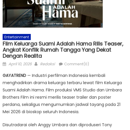
Entertainment
Film Keluarga Suami Adalah Hama Rilis Teaser,
Angkat Konflik Rumah Tangga Yang Dekat
Dengan Realita
Posted
Author
April 10, 2026
Redaksi
Comment(0)
on
GAYATREND
— Industri perfilman Indonesia kembali
menghadirkan drama keluarga terbaru lewat film Keluarga
Suami Adalah Hama. Film produksi VMS Studio dan Umbara
Brothers Film ini resmi merilis teaser trailer dan poster
perdana, sekaligus mengumumkan jadwal tayang pada 21
Mei 2026 di bioskop seluruh Indonesia.
Disutradarai oleh Anggy Umbara dan diproduseri Tony