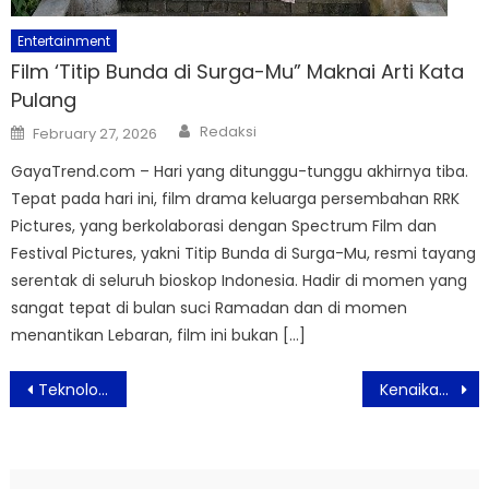
Entertainment
Film ‘Titip Bunda di Surga-Mu” Maknai Arti Kata
Pulang
Author
Posted
Redaksi
February 27, 2026
on
GayaTrend.com – Hari yang ditunggu-tunggu akhirnya tiba.
Tepat pada hari ini, film drama keluarga persembahan RRK
Pictures, yang berkolaborasi dengan Spectrum Film dan
Festival Pictures, yakni Titip Bunda di Surga-Mu, resmi tayang
serentak di seluruh bioskop Indonesia. Hadir di momen yang
sangat tepat di bulan suci Ramadan dan di momen
menantikan Lebaran, film ini bukan […]
Post
Teknologi Laser CATALYS™ Tingkatkan Standar Operasi Katarak Modern
Kenaikan Harga Minyak Dorong Inflasi, Nilai Perlindungan Finansial Berisiko Menyusut
navigation