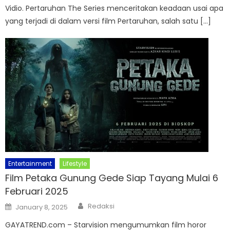
Vidio. Pertaruhan The Series menceritakan keadaan usai apa
yang terjadi di dalam versi film Pertaruhan, salah satu […]
Entertainment
Lifestyle
Film Petaka Gunung Gede Siap Tayang Mulai 6
Februari 2025
Author
Posted
Redaksi
January 8, 2025
on
GAYATREND.com – Starvision mengumumkan film horor