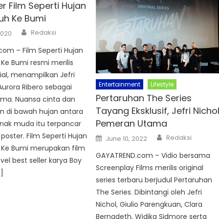
ter Film Seperti Hujan
uh Ke Bumi
Author
Redaksi
2020
om – Film Seperti Hujan
Ke Bumi resmi merilis
cial, menampilkan Jefri
Entertainment
Lifestyle
Aurora Ribero sebagai
Pertaruhan The Series
ma. Nuansa cinta dan
Tayang Eksklusif, Jefri Nicho
n di bawah hujan antara
Pemeran Utama
anak muda itu terpancar
Author
poster. Film Seperti Hujan
Posted
Redaksi
June 10, 2022
on
 Ke Bumi merupakan film
GAYATREND.com – Vidio bersama
vel best seller karya Boy
Screenplay Films merilis original
]
series terbaru berjudul Pertaruhan
The Series. Dibintangi oleh Jefri
Nichol, Giulio Parengkuan, Clara
Bernadeth, Widika Sidmore serta