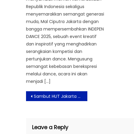
Republik Indonesia sekaligus
menyemarakkan semangat generasi
muda, Mal Ciputra Jakarta dengan
bangga mempersembahkan INDEPEN
DANCE 2025, sebuah event kreatif
dan inspiratif yang menghadirkan
serangkaian kompetisi dan
pertunjukan dance. Mengusung
semangat kebebasan berekspresi
melalui dance, acara ini akan
menjadi […]
Post
Sambut HUT Jakarta ke-499, Ascott Hadirkan Kampanye “Plesiran di Jakarta”
navigation
Leave a Reply