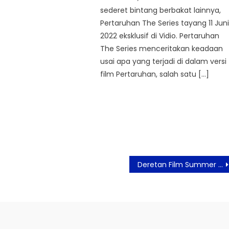
sederet bintang berbakat lainnya,
Pertaruhan The Series tayang 11 Jun
2022 eksklusif di Vidio. Pertaruhan
The Series menceritakan keadaan
usai apa yang terjadi di dalam versi
film Pertaruhan, salah satu […]
Deretan Film Summer 2026 Ramaikan Bioskop, blu by BCA Digital dan CGV Tawarkan Pengalaman Nonton Seamless