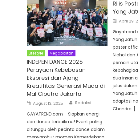
Rilis Pos
Yang Jat
Posted
April 29, 
on
Gayatrend.c
Yang Jatuh 
poster offi
Lifestyle
Megapolitan
Nichol dan 
INDEPEN DANCE 2025
pemain uta
Perayaan Kebebasan
kebahagiaa
Ekspresi dan Ajang
dua insan 
Kreatifitas Generasi Muda di
jelas dalam 
Mal Ciputra Jakarta
Yang Jatuh
adaptasi no
Author
Posted
Redaksi
August 13, 2025
on
Chandra. […
GAYATREND.com – Siapkan energi
dan dance terbaikmu! Event paling
ditunggu oleh pecinta dance dalam
menyambut momen Kemerdekaan