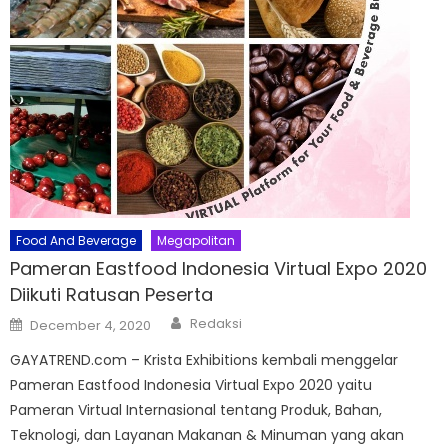
Food And Beverage
Megapolitan
Pameran Eastfood Indonesia Virtual Expo 2020
Diikuti Ratusan Peserta
Author
Posted
Redaksi
December 4, 2020
on
GAYATREND.com – Krista Exhibitions kembali menggelar
Pameran Eastfood Indonesia Virtual Expo 2020 yaitu
Pameran Virtual Internasional tentang Produk, Bahan,
Teknologi, dan Layanan Makanan & Minuman yang akan