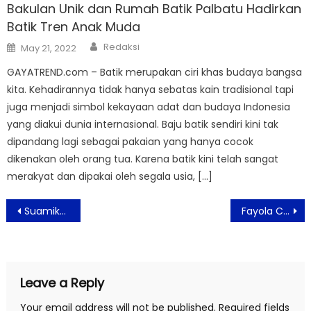
Bakulan Unik dan Rumah Batik Palbatu Hadirkan
Batik Tren Anak Muda
Author
Posted
Redaksi
May 21, 2022
on
GAYATREND.com – Batik merupakan ciri khas budaya bangsa
kita. Kehadirannya tidak hanya sebatas kain tradisional tapi
juga menjadi simbol kekayaan adat dan budaya Indonesia
yang diakui dunia internasional. Baju batik sendiri kini tak
dipandang lagi sebagai pakaian yang hanya cocok
dikenakan oleh orang tua. Karena batik kini telah sangat
merakyat dan dipakai oleh segala usia, […]
Post
Suamiku Lukaku, Kisah Kekerasan Dalam Rumah Tangga Dibalik Citra Keluarga Harmonis
Fayola Curi Perhatian Lewat Debut Film dan Penampilan Panggung Perdana
navigation
Leave a Reply
Your email address will not be published.
Required fields