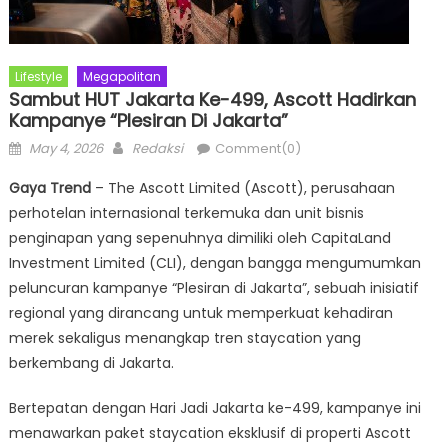
Lifestyle
Megapolitan
Sambut HUT Jakarta Ke-499, Ascott Hadirkan
Kampanye “Plesiran Di Jakarta”
Posted
Author
May 4, 2026
Redaksi
Comment(0)
on
Gaya Trend
– The Ascott Limited (Ascott), perusahaan
perhotelan internasional terkemuka dan unit bisnis
penginapan yang sepenuhnya dimiliki oleh CapitaLand
Investment Limited (CLI), dengan bangga mengumumkan
peluncuran kampanye “Plesiran di Jakarta”, sebuah inisiatif
regional yang dirancang untuk memperkuat kehadiran
merek sekaligus menangkap tren staycation yang
berkembang di Jakarta.
Bertepatan dengan Hari Jadi Jakarta ke-499, kampanye ini
menawarkan paket staycation eksklusif di properti Ascott