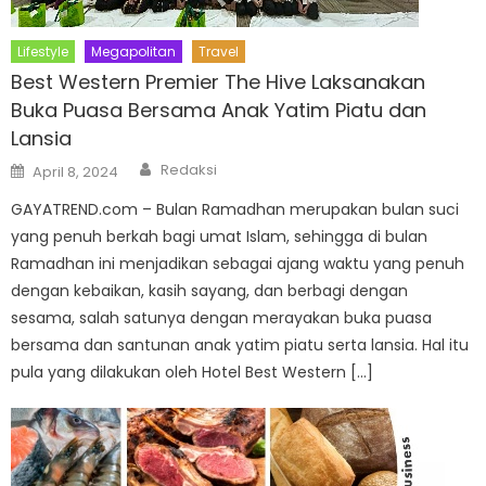
Lifestyle
Megapolitan
Travel
Best Western Premier The Hive Laksanakan
Buka Puasa Bersama Anak Yatim Piatu dan
Lansia
Author
Posted
Redaksi
April 8, 2024
on
GAYATREND.com – Bulan Ramadhan merupakan bulan suci
yang penuh berkah bagi umat Islam, sehingga di bulan
Ramadhan ini menjadikan sebagai ajang waktu yang penuh
dengan kebaikan, kasih sayang, dan berbagi dengan
sesama, salah satunya dengan merayakan buka puasa
bersama dan santunan anak yatim piatu serta lansia. Hal itu
pula yang dilakukan oleh Hotel Best Western […]