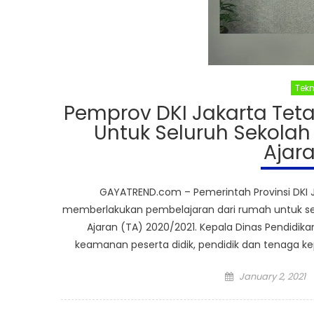
Tek
Pemprov DKI Jakarta Teta
Untuk Seluruh Sekola
Ajar
GAYATREND.com – Pemerintah Provinsi DKI Ja
memberlakukan pembelajaran dari rumah untuk selu
Ajaran (TA) 2020/2021. Kepala Dinas Pendidik
keamanan peserta didik, pendidik dan tenaga k
Posted
January 2, 2021
on