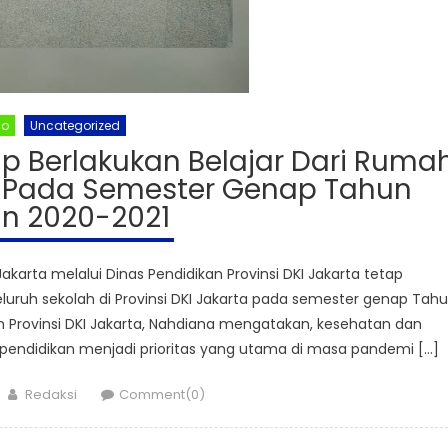
no
Uncategorized
p Berlakukan Belajar Dari Ruma
h Pada Semester Genap Tahun
an 2020-2021
karta melalui Dinas Pendidikan Provinsi DKI Jakarta tetap
ruh sekolah di Provinsi DKI Jakarta pada semester genap Tah
an Provinsi DKI Jakarta, Nahdiana mengatakan, kesehatan dan
ependidikan menjadi prioritas yang utama di masa pandemi […]
Author
Redaksi
Comment(0)