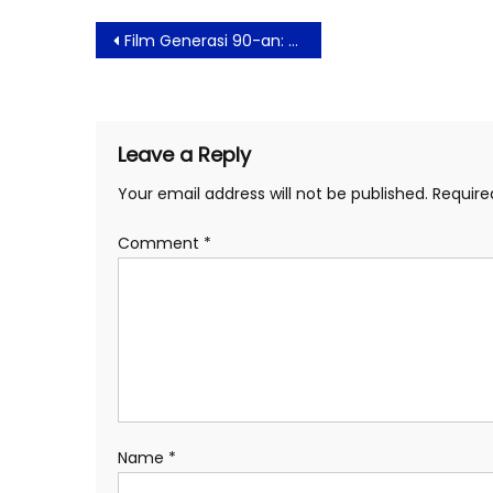
Post
Film Generasi 90-an: Melankolia Tayang Perdana di Jakarta dan Bali
navigation
Leave a Reply
Your email address will not be published.
Require
Comment
*
Name
*