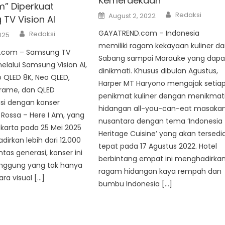
Kemerdekaan
m” Diperkuat
Author
Posted
Redaksi
August 2, 2022
TV Vision AI
on
Author
GAYATREND.com – Indonesia
Redaksi
025
memiliki ragam kekayaan kuliner dar
.com – Samsung TV
Sabang sampai Marauke yang dapa
elalui Samsung Vision AI,
dinikmati. Khusus dibulan Agustus,
 QLED 8K, Neo QLED,
Harper MT Haryono mengajak setia
Frame, dan QLED
penikmat kuliner dengan menikmat
si dengan konser
hidangan all-you-can-eat masaka
 Rossa – Here I Am, yang
nusantara dengan tema ‘Indonesia
Jakarta pada 25 Mei 2025
Heritage Cuisine’ yang akan tersedi
dirkan lebih dari 12.000
tepat pada 17 Agustus 2022. Hotel
tas generasi, konser ini
berbintang empat ini menghadirka
nggung yang tak hanya
ragam hidangan kaya rempah dan
a visual […]
bumbu Indonesia […]