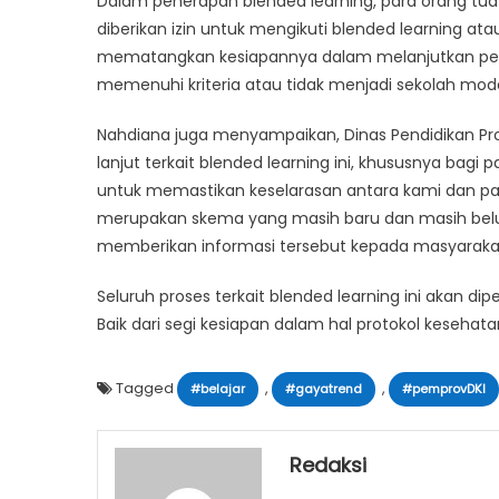
Dalam penerapan blended learning, para orang tu
diberikan izin untuk mengikuti blended learning ata
mematangkan kesiapannya dalam melanjutkan pelaks
memenuhi kriteria atau tidak menjadi sekolah mode
Nahdiana juga menyampaikan, Dinas Pendidikan Pro
lanjut terkait blended learning ini, khususnya bagi p
untuk memastikan keselarasan antara kami dan para 
merupakan skema yang masih baru dan masih belu
memberikan informasi tersebut kepada masyarakat
Seluruh proses terkait blended learning ini akan 
Baik dari segi kesiapan dalam hal protokol kesehat
Tagged
,
,
#belajar
#gayatrend
#pemprovDKI
Redaksi