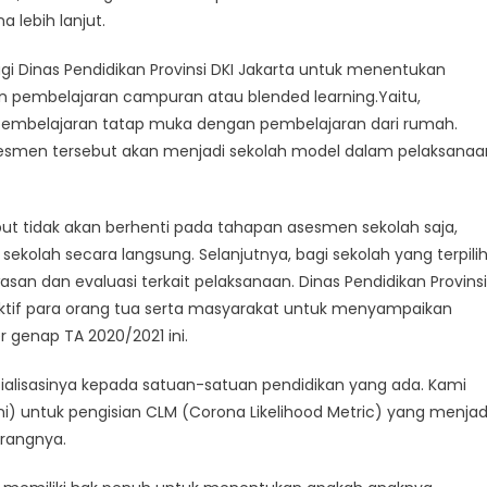
a lebih lanjut.
agi Dinas Pendidikan Provinsi DKI Jakarta untuk menentukan
n pembelajaran campuran atau blended learning.Yaitu,
embelajaran tatap muka dengan pembelajaran dari rumah.
sesmen tersebut akan menjadi sekolah model dalam pelaksanaa
t tidak akan berhenti pada tahapan asesmen sekolah saja,
 sekolah secara langsung. Selanjutnya, bagi sekolah yang terpili
an dan evaluasi terkait pelaksanaan. Dinas Pendidikan Provinsi
ktif para orang tua serta masyarakat untuk menyampaikan
 genap TA 2020/2021 ini.
ialisasinya kepada satuan-satuan pendidikan yang ada. Kami
i) untuk pengisian CLM (Corona Likelihood Metric) yang menjad
erangnya.