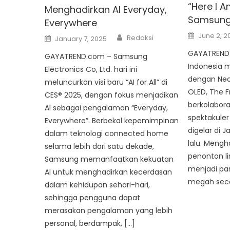
“Here I A
Menghadirkan AI Everyday,
Samsung 
Everywhere
Posted
Author
June 2, 2
Posted
Redaksi
January 7, 2025
on
on
GAYATREND
GAYATREND.com – Samsung
Indonesia m
Electronics Co, Ltd. hari ini
dengan Neo
meluncurkan visi baru “AI for All” di
OLED, The 
CES® 2025, dengan fokus menjadikan
berkolabora
AI sebagai pengalaman “Everyday,
spektakuler
Everywhere”. Berbekal kepemimpinan
digelar di 
dalam teknologi connected home
lalu. Mengha
selama lebih dari satu dekade,
penonton lin
Samsung memanfaatkan kekuatan
menjadi pa
AI untuk menghadirkan kecerdasan
megah secar
dalam kehidupan sehari-hari,
sehingga pengguna dapat
merasakan pengalaman yang lebih
personal, berdampak, […]