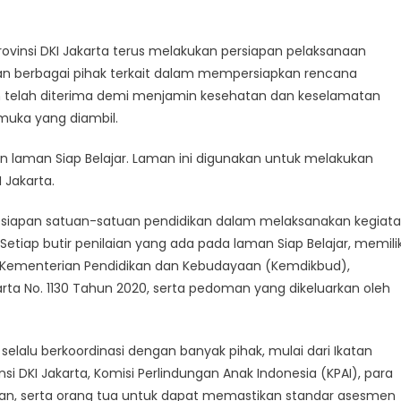
Provinsi DKI Jakarta terus melakukan persiapan pelaksanaan
n berbagai pihak terkait dalam mempersiapkan rencana
n telah diterima demi menjamin kesehatan dan keselamatan
muka yang diambil.
 laman Siap Belajar. Laman ini digunakan untuk melakukan
 Jakarta.
kesiapan satuan-satuan pendidikan dalam melaksanakan kegiat
tiap butir penilaian yang ada pada laman Siap Belajar, memilik
an Kementerian Pendidikan dan Kebudayaan (Kemdikbud),
arta No. 1130 Tahun 2020, serta pedoman yang dikeluarkan oleh
 selalu berkoordinasi dengan banyak pihak, mulai dari Ikatan
nsi DKI Jakarta, Komisi Perlindungan Anak Indonesia (KPAI), para
ikan, serta orang tua untuk dapat memastikan standar asesmen