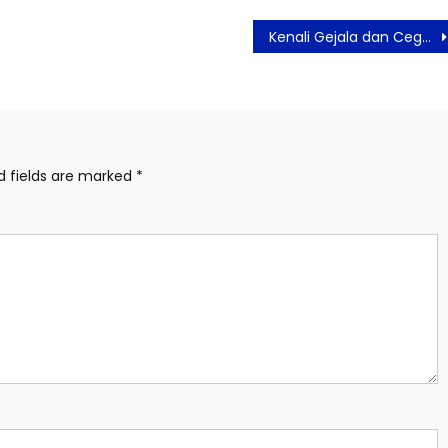
Kenali Gejala dan Cegah Anemia Lebih Awal
d fields are marked
*