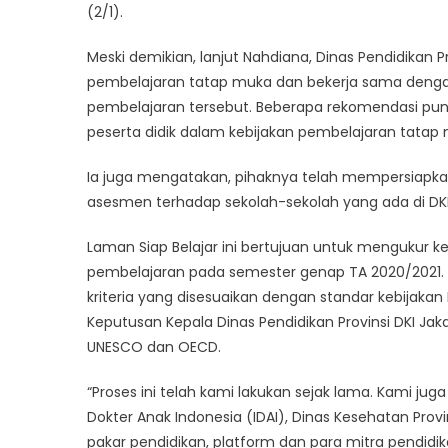
(2/1).
Meski demikian, lanjut Nahdiana, Dinas Pendidikan 
pembelajaran tatap muka dan bekerja sama denga
pembelajaran tersebut. Beberapa rekomendasi pu
peserta didik dalam kebijakan pembelajaran tatap 
Ia juga mengatakan, pihaknya telah mempersiapkan
asesmen terhadap sekolah-sekolah yang ada di DKI
Laman Siap Belajar ini bertujuan untuk mengukur 
pembelajaran pada semester genap TA 2020/2021. Se
kriteria yang disesuaikan dengan standar kebijak
Keputusan Kepala Dinas Pendidikan Provinsi DKI Jak
UNESCO dan OECD.
“Proses ini telah kami lakukan sejak lama. Kami juga
Dokter Anak Indonesia (IDAI), Dinas Kesehatan Provi
pakar pendidikan, platform dan para mitra pendid