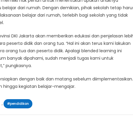
a memiliki hak penuh untuk menentukan apakah anaknya
u belajar dari rumah. Dengan demikian, pihak sekolah tetap haru
anaan belajar dari rumah, terlebih bagi sekolah yang tidak
l.
vinsi DKI Jakarta akan memberikan edukasi dan penjelasan lebi
ara peserta didik dan orang tua. “Hal ini akan terus kami lakukan
orang tua dan peserta didik. Apalagi blended learning ini
m banyak dipahami, sudah menjadi tugas kami untuk
,” pungkasnya.
dipersiapkan dengan baik dan matang sebelum diimplementasikan.
an hingga kegiatan belajar-mengajar.
,
#pendidikan