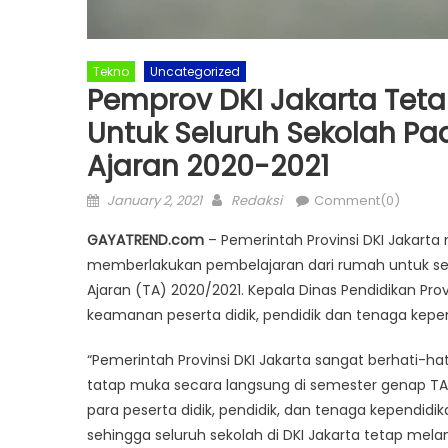
Tekno
Uncategorized
Pemprov DKI Jakarta Teta
Untuk Seluruh Sekolah P
Ajaran 2020-2021
Posted
Author
January 2, 2021
Redaksi
Comment(0)
on
GAYATREND.com
– Pemerintah Provinsi DKI Jakarta m
memberlakukan pembelajaran dari rumah untuk selu
Ajaran (TA) 2020/2021. Kepala Dinas Pendidikan Pr
keamanan peserta didik, pendidik dan tenaga kepen
“Pemerintah Provinsi DKI Jakarta sangat berhati-h
tatap muka secara langsung di semester genap TA
para peserta didik, pendidik, dan tenaga kependid
sehingga seluruh sekolah di DKI Jakarta tetap mel