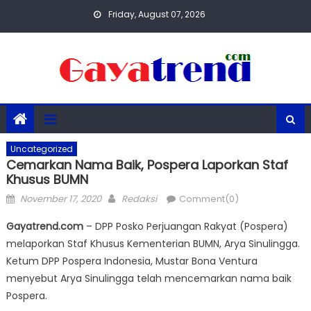
Skip
Friday, August 07, 2026
to
content
Uncategorized
Cemarkan Nama Baik, Pospera Laporkan Staf
Khusus BUMN
Posted
Author
November 17, 2020
Redaksi
Comment(0)
on
Gayatrend.com
– DPP Posko Perjuangan Rakyat (Pospera)
melaporkan Staf Khusus Kementerian BUMN, Arya Sinulingga.
Ketum DPP Pospera Indonesia, Mustar Bona Ventura
menyebut Arya Sinulingga telah mencemarkan nama baik
Pospera.