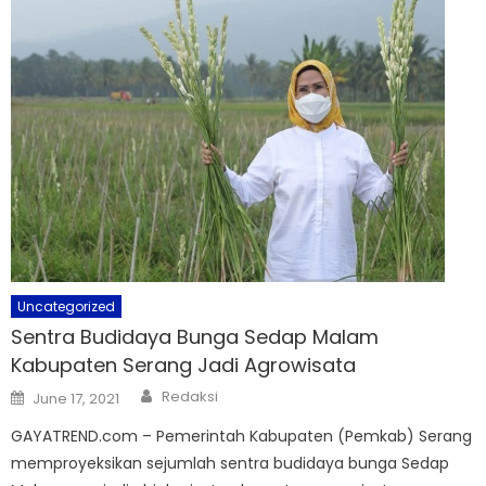
Uncategorized
Sentra Budidaya Bunga Sedap Malam
Kabupaten Serang Jadi Agrowisata
Author
Posted
Redaksi
June 17, 2021
on
GAYATREND.com – Pemerintah Kabupaten (Pemkab) Serang
memproyeksikan sejumlah sentra budidaya bunga Sedap