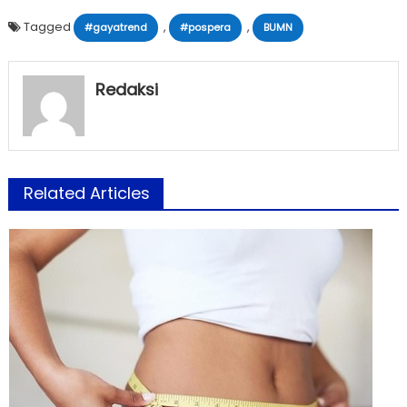
Tagged
,
,
#gayatrend
#pospera
BUMN
Redaksi
Related Articles