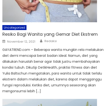
Uncategorized
Resiko Bagi Wanita yang Gemar Diet Ekstrem
Author
Posted
Redaksi
November 12, 2021
on
GAYATREND.com – Beberapa wanita mungkin rela melakukan
diet demi mencapai berat badan ideal. Namun, diet yang
dilakukan haruslah benar agar tidak justru membahayakan
kondisi tubuh. Dikutip DetikHealth, praktisi fitness dan diet
Yulia Baltschun mengatakan, para wanita untuk tidak terlalu
ekstrem dalam melakukan diet, karena dapat mengganggu
fungsi reproduksi. Ketika diet, umumnya seseorang akan
mengonsumsi lebih […]