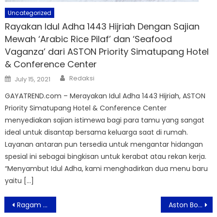
Uncategorized
Rayakan Idul Adha 1443 Hijriah Dengan Sajian
Mewah ‘Arabic Rice Pilaf’ dan ‘Seafood
Vaganza’ dari ASTON Priority Simatupang Hotel
& Conference Center
Author
Posted
Redaksi
July 15, 2021
on
GAYATREND.com – Merayakan Idul Adha 1443 Hijriah, ASTON
Priority Simatupang Hotel & Conference Center
menyediakan sajian istimewa bagi para tamu yang sangat
ideal untuk disantap bersama keluarga saat di rumah.
Layanan antaran pun tersedia untuk mengantar hidangan
spesial ini sebagai bingkisan untuk kerabat atau rekan kerja.
“Menyambut Idul Adha, kami menghadirkan dua menu baru
yaitu […]
Post
Ragam Minuman Siap Saji Hadir di Aston Priority Simatupang Hotel
Aston Bogor & Resort Rayakan Festive Season Tawarkan Paket Staycation Menarik