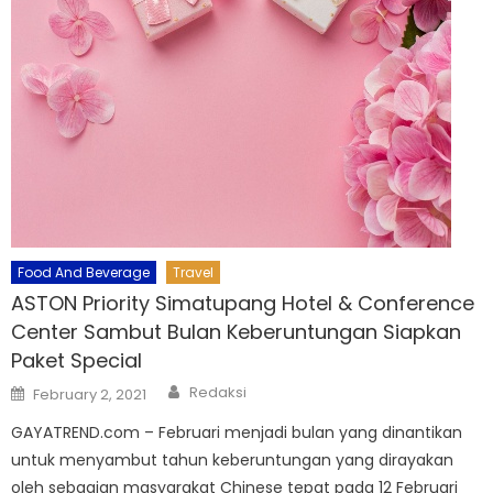
Food And Beverage
Travel
ASTON Priority Simatupang Hotel & Conference
Center Sambut Bulan Keberuntungan Siapkan
Paket Special
Author
Posted
Redaksi
February 2, 2021
on
GAYATREND.com – Februari menjadi bulan yang dinantikan
untuk menyambut tahun keberuntungan yang dirayakan
oleh sebagian masyarakat Chinese tepat pada 12 Februari