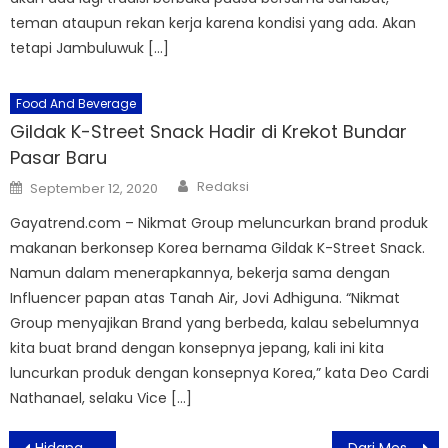
teman ataupun rekan kerja karena kondisi yang ada. Akan
tetapi Jambuluwuk […]
Food And Beverage
Gildak K-Street Snack Hadir di Krekot Bundar
Pasar Baru
Author
Posted
Redaksi
September 12, 2020
on
Gayatrend.com – Nikmat Group meluncurkan brand produk
makanan berkonsep Korea bernama Gildak K-Street Snack.
Namun dalam menerapkannya, bekerja sama dengan
Influencer papan atas Tanah Air, Jovi Adhiguna. “Nikmat
Group menyajikan Brand yang berbeda, kalau sebelumnya
kita buat brand dengan konsepnya jepang, kali ini kita
luncurkan produk dengan konsepnya Korea,” kata Deo Cardi
Nathanael, selaku Vice […]
Post