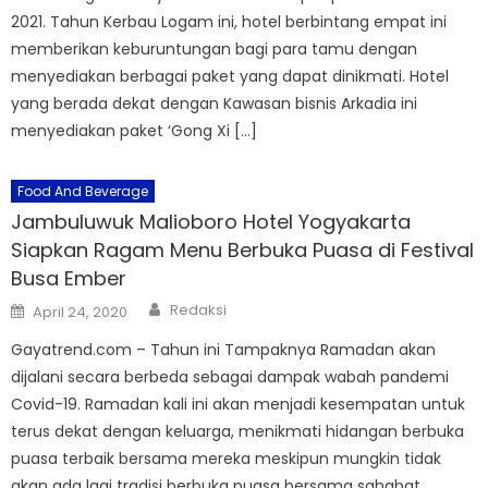
2021. Tahun Kerbau Logam ini, hotel berbintang empat ini
memberikan keburuntungan bagi para tamu dengan
menyediakan berbagai paket yang dapat dinikmati. Hotel
yang berada dekat dengan Kawasan bisnis Arkadia ini
menyediakan paket ‘Gong Xi […]
Food And Beverage
Jambuluwuk Malioboro Hotel Yogyakarta
Siapkan Ragam Menu Berbuka Puasa di Festival
Busa Ember
Author
Posted
Redaksi
April 24, 2020
on
Gayatrend.com – Tahun ini Tampaknya Ramadan akan
dijalani secara berbeda sebagai dampak wabah pandemi
Covid-19. Ramadan kali ini akan menjadi kesempatan untuk
terus dekat dengan keluarga, menikmati hidangan berbuka
puasa terbaik bersama mereka meskipun mungkin tidak
akan ada lagi tradisi berbuka puasa bersama sahabat,