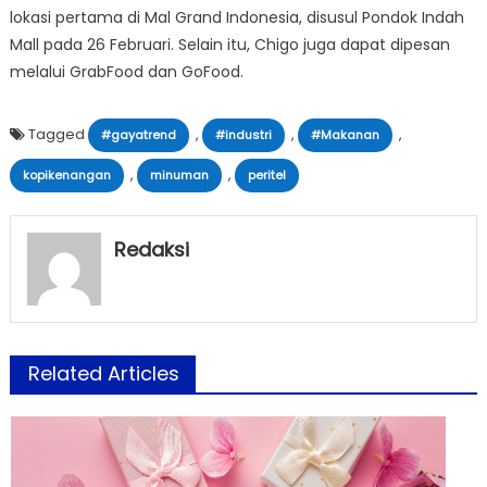
lokasi pertama di Mal Grand Indonesia, disusul Pondok Indah
Mall pada 26 Februari. Selain itu, Chigo juga dapat dipesan
melalui GrabFood dan GoFood.
Tagged
,
,
,
#gayatrend
#industri
#Makanan
,
,
kopikenangan
minuman
peritel
Redaksi
Related Articles