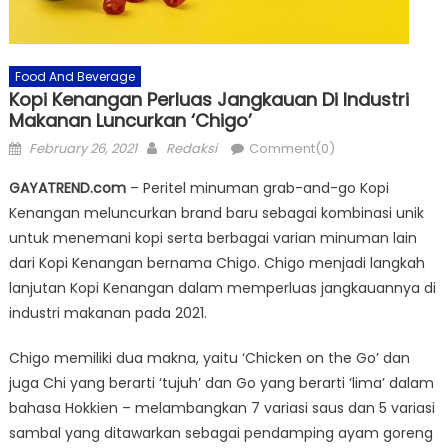
Food And Beverage
Kopi Kenangan Perluas Jangkauan Di Industri
Makanan Luncurkan ‘Chigo’
Posted
Author
February 26, 2021
Redaksi
Comment(0)
on
GAYATREND.com
– Peritel minuman grab-and-go Kopi
Kenangan meluncurkan brand baru sebagai kombinasi unik
untuk menemani kopi serta berbagai varian minuman lain
dari Kopi Kenangan bernama Chigo. Chigo menjadi langkah
lanjutan Kopi Kenangan dalam memperluas jangkauannya di
industri makanan pada 2021.
Chigo memiliki dua makna, yaitu ‘Chicken on the Go’ dan
juga Chi yang berarti ‘tujuh’ dan Go yang berarti ‘lima’ dalam
bahasa Hokkien – melambangkan 7 variasi saus dan 5 variasi
sambal yang ditawarkan sebagai pendamping ayam goreng