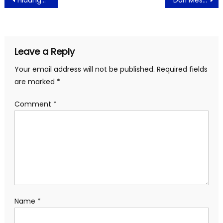
Hidangan Seantero Nusantara Ada di HARRIS Hotel Tebet Jakarta
Dari Mesin RB Noodle S Pro 10, Jenny Widjaja Bangun Peluang Usaha Mie Berlipat Ganda
navigation
Leave a Reply
Your email address will not be published.
Required fields
are marked
*
Comment
*
Name
*